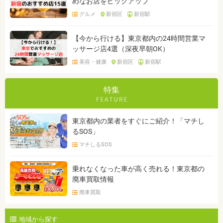
めなお店をピックアップ
グルメ
新宿区
新宿駅
【今から行ける】東京都内の24時間営業マ
ッサージ店4選（深夜早朝OK）
美容・健康
新宿区
新宿駅
特集
東京都内の業者をすぐにご紹介！「マチし
るSOS」
マチしるSOS
乗れなくなった車が高く売れる！東京都の
廃車買取情報
廃車買取
地域から探す