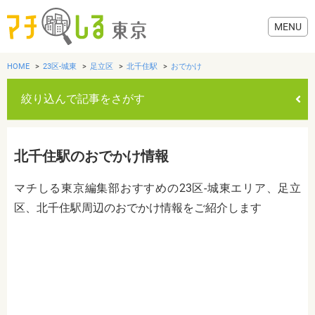
HOME
23区-城東
足立区
北千住駅
おでかけ
絞り込んで記事をさがす
グルメ
北千住駅のおでかけ情報
美容・健康
マチしる東京編集部おすすめの23区-城東エリア、足立
区、北千住駅周辺のおでかけ情報をご紹介します
歯医者・病院
おでかけ
カテゴリを選ぶ
すべて
グルメ
美容・健康
歯医者・病院
おでかけ
生活
生活
お役立ち情報