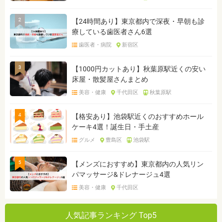
2
【24時間あり】東京都内で深夜・早朝も診
療している歯医者さん6選
歯医者・病院
新宿区
3
【1000円カットあり】秋葉原駅近くの安い
床屋・散髪屋さんまとめ
美容・健康
千代田区
秋葉原駅
4
【格安あり】池袋駅近くのおすすめホール
ケーキ4選！誕生日・手土産
グルメ
豊島区
池袋駅
5
【メンズにおすすめ】東京都内の人気リン
パマッサージ&ドレナージュ4選
美容・健康
千代田区
人気記事ランキング Top5