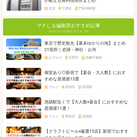
が吸える無料喫煙所まとめ
生活
江東区
門前仲町駅
マチしる編集部おすすめ記事
東京で歴史観光【幕末ゆかりの地】まとめ
21箇所｜史跡・神社・お寺
おでかけ
日野市
高幡不動駅
個室あり◎新宿で【宴会・大人数】におす
すめな居酒屋13選
グルメ
新宿区
新宿駅
池袋駅近くで【大人数×宴会】におすすめな
居酒屋11選！
グルメ
豊島区
池袋駅
【クラフトビール×厳選15店】新宿でおすす