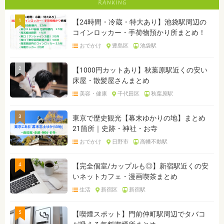
1
【24時間・冷蔵・特大あり】池袋駅周辺の
コインロッカー・手荷物預かり所まとめ！
おでかけ
豊島区
池袋駅
2
【1000円カットあり】秋葉原駅近くの安い
床屋・散髪屋さんまとめ
美容・健康
千代田区
秋葉原駅
3
東京で歴史観光【幕末ゆかりの地】まとめ
21箇所｜史跡・神社・お寺
おでかけ
日野市
高幡不動駅
4
【完全個室/カップルも◎】新宿駅近くの安
いネットカフェ・漫画喫茶まとめ
生活
新宿区
新宿駅
5
【喫煙スポット】門前仲町駅周辺でタバコ