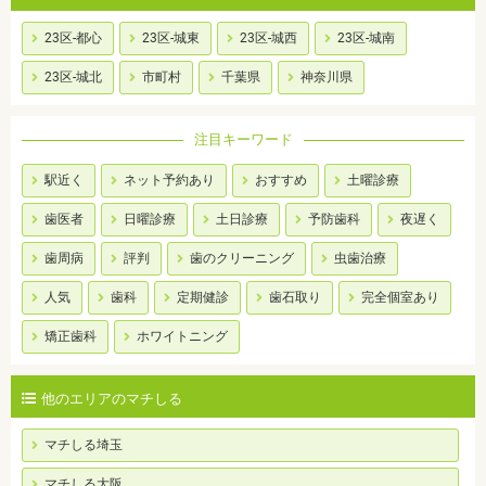
23区-都心
23区-城東
23区-城西
23区-城南
23区-城北
市町村
千葉県
神奈川県
注目キーワード
駅近く
ネット予約あり
おすすめ
土曜診療
歯医者
日曜診療
土日診療
予防歯科
夜遅く
歯周病
評判
歯のクリーニング
虫歯治療
人気
歯科
定期健診
歯石取り
完全個室あり
矯正歯科
ホワイトニング
他のエリアのマチしる
マチしる埼玉
マチしる大阪