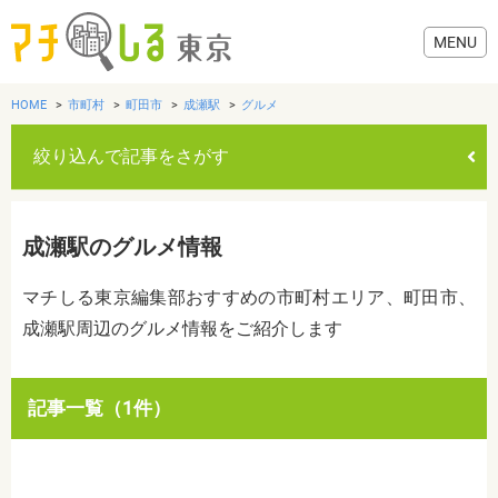
HOME
市町村
町田市
成瀬駅
グルメ
絞り込んで記事をさがす
グルメ
成瀬駅のグルメ情報
美容・健康
マチしる東京編集部おすすめの市町村エリア、町田市、
成瀬駅周辺のグルメ情報をご紹介します
歯医者・病院
おでかけ
カテゴリを選ぶ
記事一覧（1件）
すべて
グルメ
美容・健康
歯医者・病院
おでかけ
生活
生活
お役立ち情報