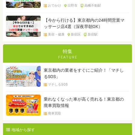
おでかけ
日野市
高幡不動駅
【今から行ける】東京都内の24時間営業マ
ッサージ店4選（深夜早朝OK）
美容・健康
新宿区
新宿駅
特集
東京都内の業者をすぐにご紹介！「マチし
るSOS」
マチしるSOS
乗れなくなった車が高く売れる！東京都の
廃車買取情報
廃車買取
地域から探す