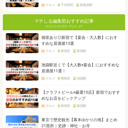
グルメ
千代田区
秋葉原駅
マチしる編集部おすすめ記事
個室あり◎新宿で【宴会・大人数】におす
すめな居酒屋13選
グルメ
新宿区
新宿駅
池袋駅近くで【大人数×宴会】におすすめな
居酒屋11選！
グルメ
豊島区
池袋駅
【クラフトビール×厳選15店】新宿でおすす
めなお店をピックアップ
グルメ
新宿区
新宿駅
東京で歴史観光【幕末ゆかりの地】まとめ
21箇所｜史跡・神社・お寺