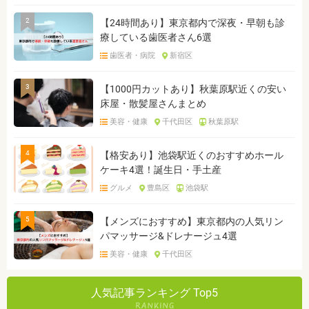
2
【24時間あり】東京都内で深夜・早朝も診
療している歯医者さん6選
歯医者・病院
新宿区
3
【1000円カットあり】秋葉原駅近くの安い
床屋・散髪屋さんまとめ
美容・健康
千代田区
秋葉原駅
4
【格安あり】池袋駅近くのおすすめホール
ケーキ4選！誕生日・手土産
グルメ
豊島区
池袋駅
5
【メンズにおすすめ】東京都内の人気リン
パマッサージ&ドレナージュ4選
美容・健康
千代田区
人気記事ランキング Top5