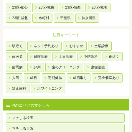
23区-都心
23区-城東
23区-城西
23区-城南
23区-城北
市町村
千葉県
神奈川県
注目キーワード
駅近く
ネット予約あり
おすすめ
土曜診療
歯医者
日曜診療
土日診療
予防歯科
夜遅く
歯周病
評判
歯のクリーニング
虫歯治療
人気
歯科
定期健診
歯石取り
完全個室あり
矯正歯科
ホワイトニング
他のエリアのマチしる
マチしる埼玉
マチしる大阪