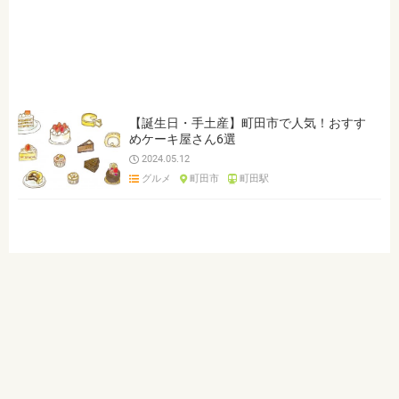
ジャンルを選ぶ
※複数選択可能です
和食
洋食
焼肉・ステーキ
鍋
居酒屋
ダイニングバー
スイーツ
テイクアウト
宴会
接待・会食
デート
女子会
リーズナブル
個室
【誕生日・手土産】町田市で人気！おすす
めケーキ屋さん6選
2024.05.12
クリア
検索
グルメ
町田市
町田駅