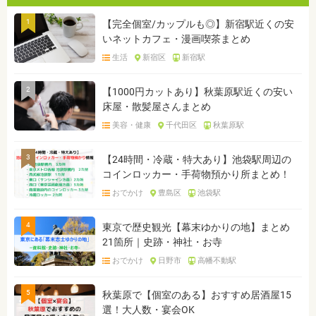
1
【完全個室/カップルも◎】新宿駅近くの安
いネットカフェ・漫画喫茶まとめ
生活
新宿区
新宿駅
2
【1000円カットあり】秋葉原駅近くの安い
床屋・散髪屋さんまとめ
美容・健康
千代田区
秋葉原駅
3
【24時間・冷蔵・特大あり】池袋駅周辺の
コインロッカー・手荷物預かり所まとめ！
おでかけ
豊島区
池袋駅
4
東京で歴史観光【幕末ゆかりの地】まとめ
21箇所｜史跡・神社・お寺
おでかけ
日野市
高幡不動駅
5
秋葉原で【個室のある】おすすめ居酒屋15
選！大人数・宴会OK