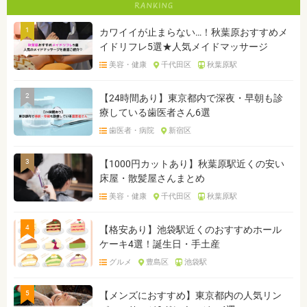
1
カワイイが止まらない…！秋葉原おすすめメ
イドリフレ5選★人気メイドマッサージ
美容・健康
千代田区
秋葉原駅
2
【24時間あり】東京都内で深夜・早朝も診
療している歯医者さん6選
歯医者・病院
新宿区
3
【1000円カットあり】秋葉原駅近くの安い
床屋・散髪屋さんまとめ
美容・健康
千代田区
秋葉原駅
4
【格安あり】池袋駅近くのおすすめホール
ケーキ4選！誕生日・手土産
グルメ
豊島区
池袋駅
5
【メンズにおすすめ】東京都内の人気リン