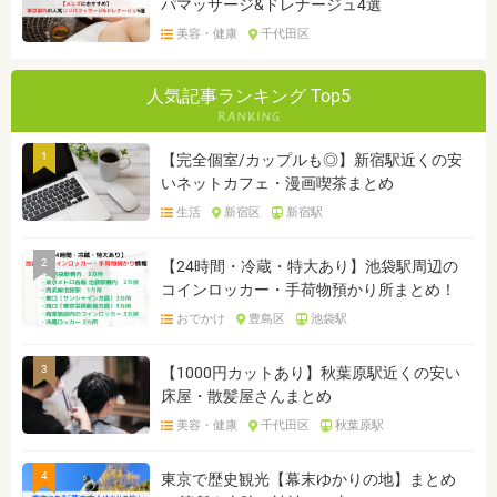
パマッサージ&ドレナージュ4選
美容・健康
千代田区
人気記事ランキング Top5
1
【完全個室/カップルも◎】新宿駅近くの安
いネットカフェ・漫画喫茶まとめ
生活
新宿区
新宿駅
2
【24時間・冷蔵・特大あり】池袋駅周辺の
コインロッカー・手荷物預かり所まとめ！
おでかけ
豊島区
池袋駅
3
【1000円カットあり】秋葉原駅近くの安い
床屋・散髪屋さんまとめ
美容・健康
千代田区
秋葉原駅
4
東京で歴史観光【幕末ゆかりの地】まとめ