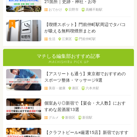
21箇所｜史跡・神社・お寺
おでかけ
日野市
高幡不動駅
5
【喫煙スポット】門前仲町駅周辺でタバコ
が吸える無料喫煙所まとめ
生活
江東区
門前仲町駅
マチしる編集部おすすめ記事
【アスリートも通う】東京都でおすすめの
スポーツ整体・マッサージ9選
美容・健康
港区
六本木駅
個室あり◎新宿で【宴会・大人数】におす
すめな居酒屋13選
グルメ
新宿区
新宿駅
【クラフトビール×厳選15店】新宿でおすす