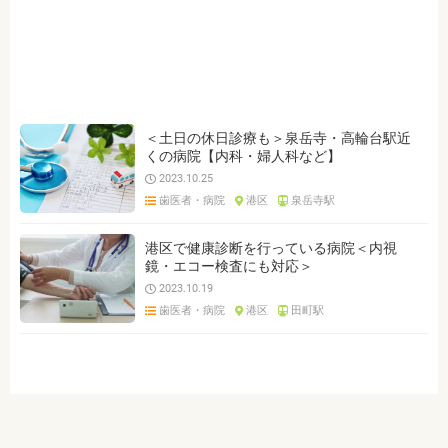
ジャンルを選ぶ
※複数選択可能です
クリーニング・歯石取り
歯科
小児歯科
内科
整形外科
皮膚科・アレルギー
小児科
耳鼻いんこう科
産科・婦人科
眼科
心療内科
＜土日の休日診療も＞泉岳寺・高輪台駅近
くの病院【内科・婦人科など】
2023.10.25
クリア
検索
歯医者・病院
港区
泉岳寺駅
港区で健康診断を行っている病院＜内視
鏡・エコー検査にも対応＞
2023.10.19
歯医者・病院
港区
田町駅