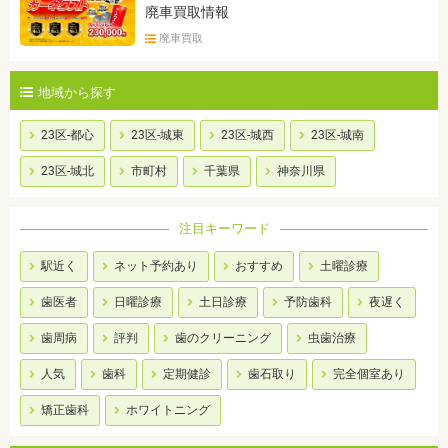
廃車買取情報
廃車買取
地域から探す
23区-都心
23区-城東
23区-城西
23区-城南
23区-城北
市町村
千葉県
神奈川県
注目キーワード
駅近く
ネット予約あり
おすすめ
土曜診療
歯医者
日曜診療
土日診療
予防歯科
夜遅く
歯周病
評判
歯のクリーニング
虫歯治療
人気
歯科
定期健診
歯石取り
完全個室あり
矯正歯科
ホワイトニング