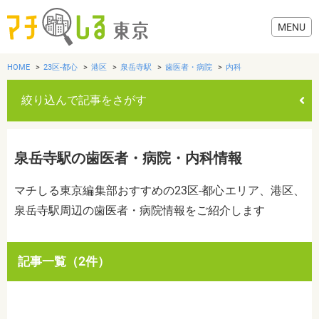
HOME
23区-都心
港区
泉岳寺駅
歯医者・病院
内科
絞り込んで記事をさがす
グルメ
泉岳寺駅の歯医者・病院・内科情報
美容・健康
マチしる東京編集部おすすめの23区-都心エリア、港区、
泉岳寺駅周辺の歯医者・病院情報をご紹介します
歯医者・病院
おでかけ
カテゴリを選ぶ
記事一覧（2件）
すべて
グルメ
美容・健康
歯医者・病院
おでかけ
生活
生活
お役立ち情報