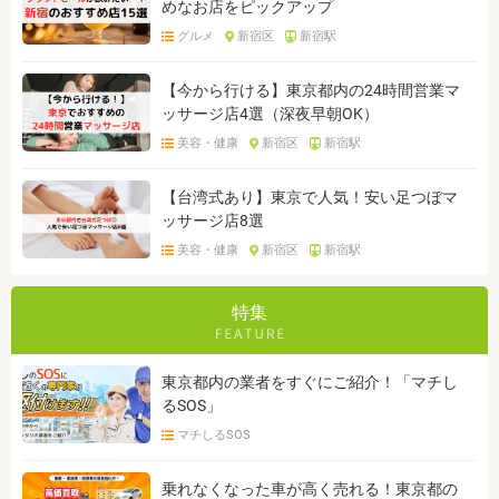
めなお店をピックアップ
グルメ
新宿区
新宿駅
【今から行ける】東京都内の24時間営業マ
ッサージ店4選（深夜早朝OK）
美容・健康
新宿区
新宿駅
【台湾式あり】東京で人気！安い足つぼマ
ッサージ店8選
美容・健康
新宿区
新宿駅
特集
東京都内の業者をすぐにご紹介！「マチし
るSOS」
マチしるSOS
乗れなくなった車が高く売れる！東京都の