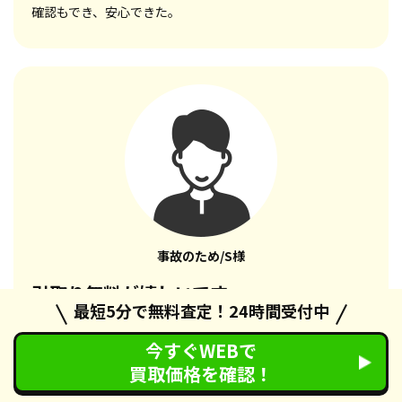
確認もでき、安心できた。
事故のため/S様
引取り無料が嬉しいです
最短5分で無料査定！24時間受付中
2022/12/12
回答日時
今すぐWEBで
買取価格を確認！
オペレーターの方々の対応も良く金額もすぐに出して頂き、
車の引き取りもどこでも取りに行ってくださると言って頂き