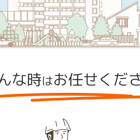
んな時
お任せくだ
は