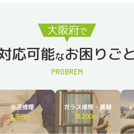
大阪府
で
対応可能
お困りご
な
PROBREM
水道修理
ガラス修理・張替
8,800
13,200
円〜
円〜