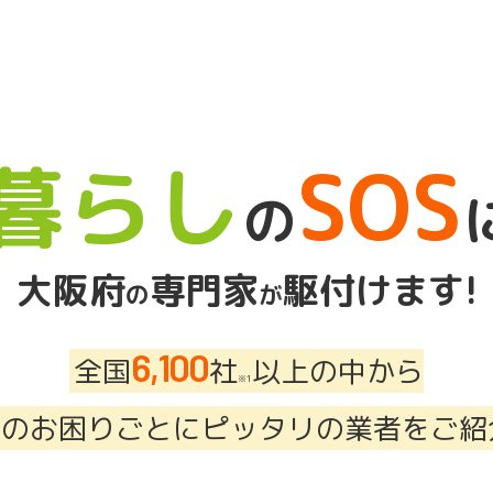
暮らし
SOS
の
大阪府
専門家
駆付けます!
の
が
6,100
全国
社
以上の中から
※1
今のお困りごとにピッタリの業者をご紹