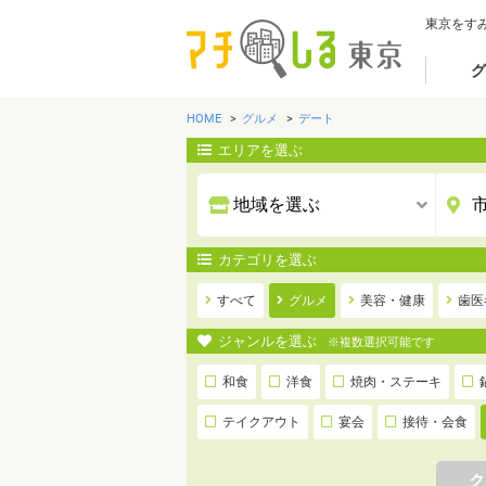
東京をす
グ
HOME
グルメ
デート
エリアを選ぶ
カテゴリを選ぶ
すべて
グルメ
美容・健康
歯医
ジャンルを選ぶ
※複数選択可能です
和食
洋食
焼肉・ステーキ
テイクアウト
宴会
接待・会食
ク