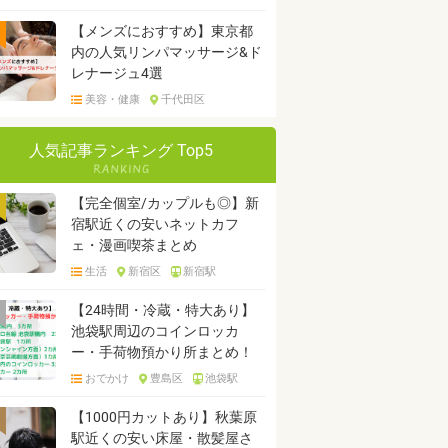
【メンズにおすすめ】東京都
内の人気リンパマッサージ&ド
レナージュ4選
美容・健康
千代田区
人気記事ランキング Top5
【完全個室/カップルも◎】新
宿駅近くの安いネットカフ
ェ・漫画喫茶まとめ
生活
新宿区
新宿駅
【24時間・冷蔵・特大あり】
池袋駅周辺のコインロッカ
ー・手荷物預かり所まとめ！
おでかけ
豊島区
池袋駅
【1000円カットあり】秋葉原
駅近くの安い床屋・散髪屋さ