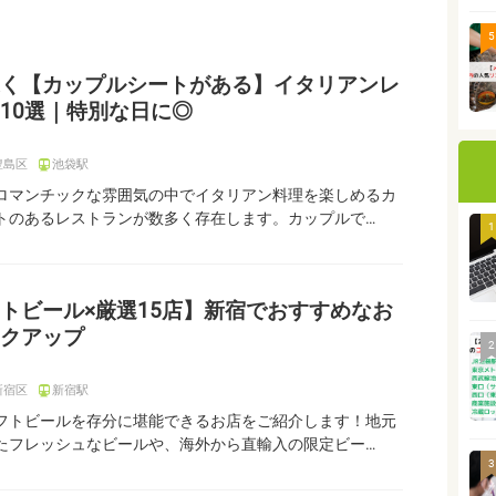
5
く【カップルシートがある】イタリアンレ
10選｜特別な日に◎
豊島区
池袋駅
ロマンチックな雰囲気の中でイタリアン料理を楽しめるカ
トのあるレストランが数多く存在します。カップルで…
1
トビール×厳選15店】新宿でおすすめなお
クアップ
2
新宿区
新宿駅
フトビールを存分に堪能できるお店をご紹介します！地元
たフレッシュなビールや、海外から直輸入の限定ビー…
3