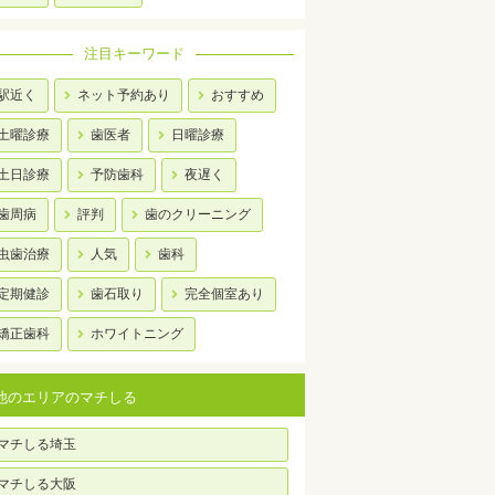
注目キーワード
駅近く
ネット予約あり
おすすめ
土曜診療
歯医者
日曜診療
土日診療
予防歯科
夜遅く
歯周病
評判
歯のクリーニング
虫歯治療
人気
歯科
定期健診
歯石取り
完全個室あり
矯正歯科
ホワイトニング
他のエリアのマチしる
マチしる埼玉
マチしる大阪