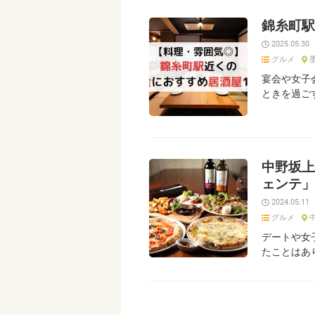
錦糸町駅
2025.05.30
グルメ
宴会や女子
ときを過ご
中野坂上
ェンテ」
2024.05.11
グルメ
デートや女
たことはあ