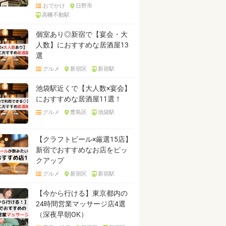
おでかけ
日野市
高幡不動駅
個室あり◎新宿で【宴会・大
人数】におすすめな居酒屋13
選
グルメ
新宿区
新宿駅
池袋駅近くで【大人数×宴会】
におすすめな居酒屋11選！
グルメ
豊島区
池袋駅
【クラフトビール×厳選15店】
新宿でおすすめなお店をピッ
クアップ
グルメ
新宿区
新宿駅
【今から行ける】東京都内の
24時間営業マッサージ店4選
（深夜早朝OK）