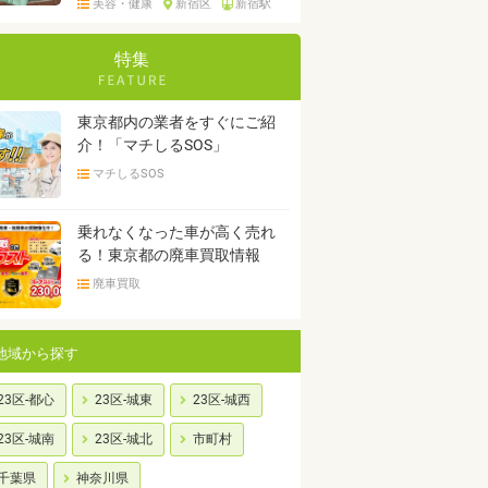
美容・健康
新宿区
新宿駅
特集
東京都内の業者をすぐにご紹
介！「マチしるSOS」
マチしるSOS
乗れなくなった車が高く売れ
る！東京都の廃車買取情報
廃車買取
地域から探す
23区-都心
23区-城東
23区-城西
23区-城南
23区-城北
市町村
千葉県
神奈川県