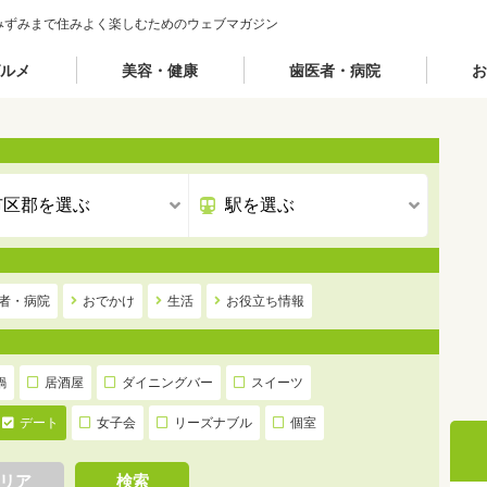
みずみまで住みよく楽しむためのウェブマガジン
ルメ
美容・健康
歯医者・病院
お
者・病院
おでかけ
生活
お役立ち情報
鍋
居酒屋
ダイニングバー
スイーツ
デート
女子会
リーズナブル
個室
リア
検索