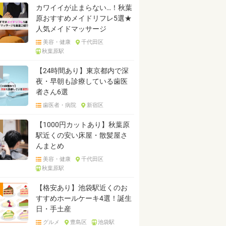
カワイイが止まらない…！秋葉
原おすすめメイドリフレ5選★
人気メイドマッサージ
美容・健康
千代田区
秋葉原駅
【24時間あり】東京都内で深
夜・早朝も診療している歯医
者さん6選
歯医者・病院
新宿区
【1000円カットあり】秋葉原
駅近くの安い床屋・散髪屋さ
んまとめ
美容・健康
千代田区
秋葉原駅
【格安あり】池袋駅近くのお
すすめホールケーキ4選！誕生
日・手土産
グルメ
豊島区
池袋駅