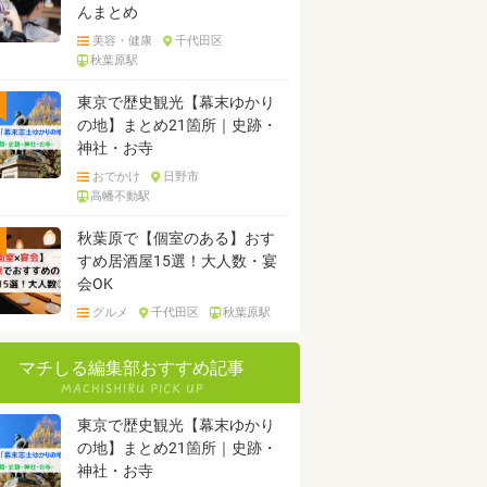
んまとめ
美容・健康
千代田区
秋葉原駅
東京で歴史観光【幕末ゆかり
の地】まとめ21箇所｜史跡・
神社・お寺
おでかけ
日野市
高幡不動駅
秋葉原で【個室のある】おす
すめ居酒屋15選！大人数・宴
会OK
グルメ
千代田区
秋葉原駅
マチしる編集部おすすめ記事
東京で歴史観光【幕末ゆかり
の地】まとめ21箇所｜史跡・
神社・お寺