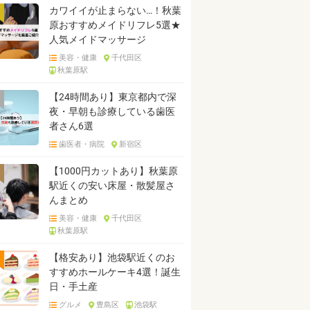
カワイイが止まらない…！秋葉
原おすすめメイドリフレ5選★
人気メイドマッサージ
美容・健康
千代田区
秋葉原駅
【24時間あり】東京都内で深
夜・早朝も診療している歯医
者さん6選
歯医者・病院
新宿区
【1000円カットあり】秋葉原
駅近くの安い床屋・散髪屋さ
んまとめ
美容・健康
千代田区
秋葉原駅
【格安あり】池袋駅近くのお
すすめホールケーキ4選！誕生
日・手土産
グルメ
豊島区
池袋駅