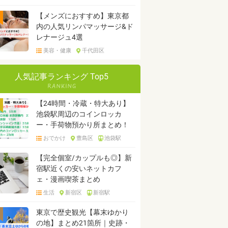
【メンズにおすすめ】東京都
内の人気リンパマッサージ&ド
レナージュ4選
美容・健康
千代田区
人気記事ランキング Top5
【24時間・冷蔵・特大あり】
池袋駅周辺のコインロッカ
ー・手荷物預かり所まとめ！
おでかけ
豊島区
池袋駅
【完全個室/カップルも◎】新
宿駅近くの安いネットカフ
ェ・漫画喫茶まとめ
生活
新宿区
新宿駅
東京で歴史観光【幕末ゆかり
の地】まとめ21箇所｜史跡・