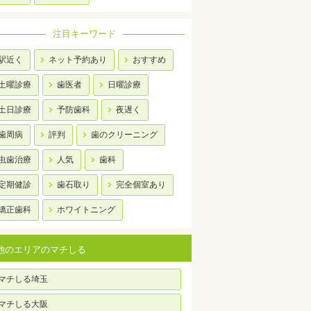
注目キーワード
駅近く
ネット予約あり
おすすめ
土曜診療
歯医者
日曜診療
土日診療
予防歯科
夜遅く
歯周病
評判
歯のクリーニング
虫歯治療
人気
歯科
定期健診
歯石取り
完全個室あり
矯正歯科
ホワイトニング
他のエリアのマチしる
マチしる埼玉
マチしる大阪