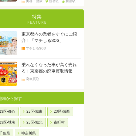
美容・健康
新宿区
新宿駅
特集
東京都内の業者をすぐにご紹
介！「マチしるSOS」
マチしるSOS
乗れなくなった車が高く売れ
る！東京都の廃車買取情報
廃車買取
地域から探す
23区-都心
23区-城東
23区-城西
23区-城南
23区-城北
市町村
千葉県
神奈川県