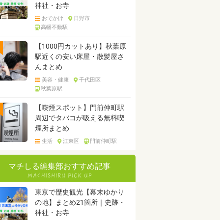
神社・お寺
おでかけ
日野市
高幡不動駅
【1000円カットあり】秋葉原
駅近くの安い床屋・散髪屋さ
んまとめ
美容・健康
千代田区
秋葉原駅
【喫煙スポット】門前仲町駅
周辺でタバコが吸える無料喫
煙所まとめ
生活
江東区
門前仲町駅
マチしる編集部おすすめ記事
東京で歴史観光【幕末ゆかり
の地】まとめ21箇所｜史跡・
神社・お寺