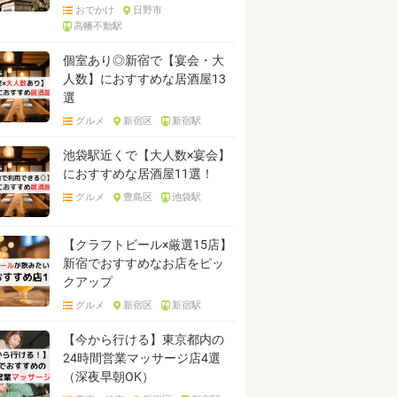
おでかけ
日野市
高幡不動駅
個室あり◎新宿で【宴会・大
人数】におすすめな居酒屋13
選
グルメ
新宿区
新宿駅
池袋駅近くで【大人数×宴会】
におすすめな居酒屋11選！
グルメ
豊島区
池袋駅
【クラフトビール×厳選15店】
新宿でおすすめなお店をピッ
クアップ
グルメ
新宿区
新宿駅
【今から行ける】東京都内の
24時間営業マッサージ店4選
（深夜早朝OK）