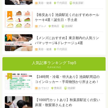
美容・健康
千代田区
秋葉原駅
4
【格安あり】池袋駅近くのおすすめホール
ケーキ4選！誕生日・手土産
グルメ
豊島区
池袋駅
5
【メンズにおすすめ】東京都内の人気リン
パマッサージ&ドレナージュ4選
美容・健康
千代田区
人気記事ランキング Top5
1
【24時間・冷蔵・特大あり】池袋駅周辺の
コインロッカー・手荷物預かり所まとめ！
おでかけ
豊島区
池袋駅
2
【1000円カットあり】秋葉原駅近くの安い
床屋・散髪屋さんまとめ