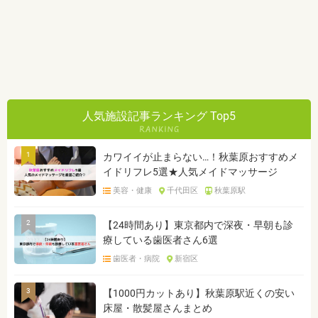
人気施設記事ランキング Top5
1
カワイイが止まらない…！秋葉原おすすめメ
イドリフレ5選★人気メイドマッサージ
美容・健康
千代田区
秋葉原駅
2
【24時間あり】東京都内で深夜・早朝も診
療している歯医者さん6選
歯医者・病院
新宿区
3
【1000円カットあり】秋葉原駅近くの安い
床屋・散髪屋さんまとめ