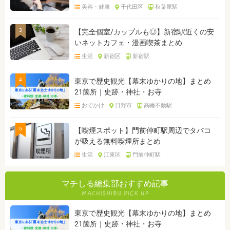
美容・健康
千代田区
秋葉原駅
3
【完全個室/カップルも◎】新宿駅近くの安
いネットカフェ・漫画喫茶まとめ
生活
新宿区
新宿駅
4
東京で歴史観光【幕末ゆかりの地】まとめ
21箇所｜史跡・神社・お寺
おでかけ
日野市
高幡不動駅
5
【喫煙スポット】門前仲町駅周辺でタバコ
が吸える無料喫煙所まとめ
生活
江東区
門前仲町駅
マチしる編集部おすすめ記事
東京で歴史観光【幕末ゆかりの地】まとめ
21箇所｜史跡・神社・お寺