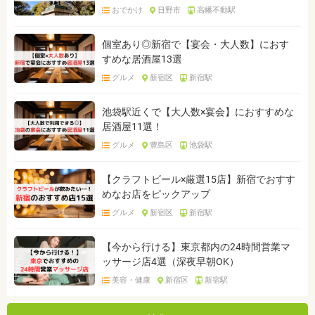
おでかけ
日野市
高幡不動駅
個室あり◎新宿で【宴会・大人数】におす
すめな居酒屋13選
グルメ
新宿区
新宿駅
池袋駅近くで【大人数×宴会】におすすめな
居酒屋11選！
グルメ
豊島区
池袋駅
【クラフトビール×厳選15店】新宿でおすす
めなお店をピックアップ
グルメ
新宿区
新宿駅
【今から行ける】東京都内の24時間営業マ
ッサージ店4選（深夜早朝OK）
美容・健康
新宿区
新宿駅