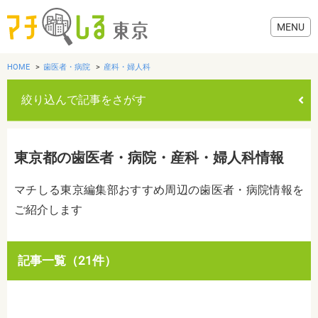
HOME
歯医者・病院
産科・婦人科
絞り込んで記事をさがす
グルメ
東京都の歯医者・病院・産科・婦人科情報
美容・健康
マチしる東京編集部おすすめ周辺の歯医者・病院情報を
ご紹介します
歯医者・病院
おでかけ
カテゴリを選ぶ
記事一覧（21件）
すべて
グルメ
美容・健康
歯医者・病院
おでかけ
生活
生活
お役立ち情報