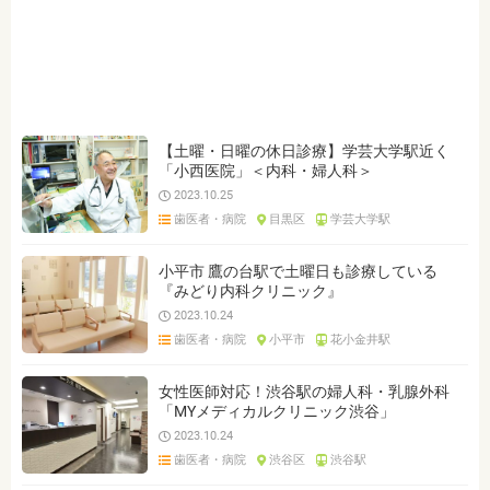
ジャンルを選ぶ
※複数選択可能です
クリーニング・歯石取り
歯科
小児歯科
内科
整形外科
皮膚科・アレルギー
小児科
耳鼻いんこう科
産科・婦人科
眼科
心療内科
【土曜・日曜の休日診療】学芸大学駅近く
「小西医院」＜内科・婦人科＞
2023.10.25
クリア
検索
歯医者・病院
目黒区
学芸大学駅
小平市 鷹の台駅で土曜日も診療している
『みどり内科クリニック』
2023.10.24
歯医者・病院
小平市
花小金井駅
女性医師対応！渋谷駅の婦人科・乳腺外科
「MYメディカルクリニック渋谷」
2023.10.24
歯医者・病院
渋谷区
渋谷駅