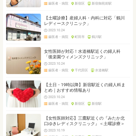
歯医者・病院
新宿区
新宿御苑前駅
【土曜診療】産婦人科・内科に対応「鶴川
レディースクリニック」
2023.10.24
歯医者・病院
町田市
鶴川駅
女性医師が対応！水道橋駅近くの婦人科
「後楽園ウィメンズクリニック」
2023.10.24
歯医者・病院
千代田区
水道橋駅
【土日・19時以降】新宿駅近くの婦人科ま
とめ｜おすすめ情報あり
2023.10.24
歯医者・病院
新宿区
新宿駅
【女性医師対応】三鷹駅近くの『みたか北
口ゆきレディスクリニック』＜土曜診療＞
2023.10.19