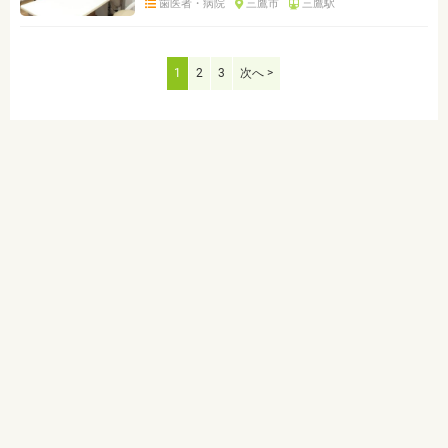
歯医者・病院
三鷹市
三鷹駅
1
2
3
次へ >