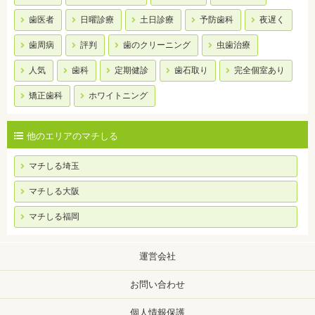
歯医者
日曜診療
土日診療
予防歯科
夜遅く
歯周病
評判
歯のクリーニング
虫歯治療
人気
歯科
定期健診
歯石取り
完全個室あり
矯正歯科
ホワイトニング
他のエリアのマチしる
マチしる埼玉
マチしる大阪
マチしる福岡
運営会社
お問い合わせ
個人情報保護