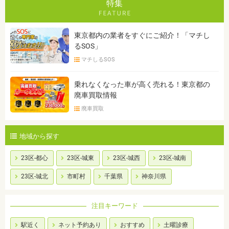
特集
東京都内の業者をすぐにご紹介！「マチし
るSOS」
マチしるSOS
乗れなくなった車が高く売れる！東京都の
廃車買取情報
廃車買取
地域から探す
23区-都心
23区-城東
23区-城西
23区-城南
23区-城北
市町村
千葉県
神奈川県
注目キーワード
駅近く
ネット予約あり
おすすめ
土曜診療