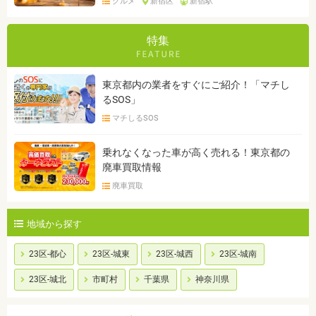
グルメ
新宿区
新宿駅
特集
東京都内の業者をすぐにご紹介！「マチし
るSOS」
マチしるSOS
乗れなくなった車が高く売れる！東京都の
廃車買取情報
廃車買取
地域から探す
23区-都心
23区-城東
23区-城西
23区-城南
23区-城北
市町村
千葉県
神奈川県