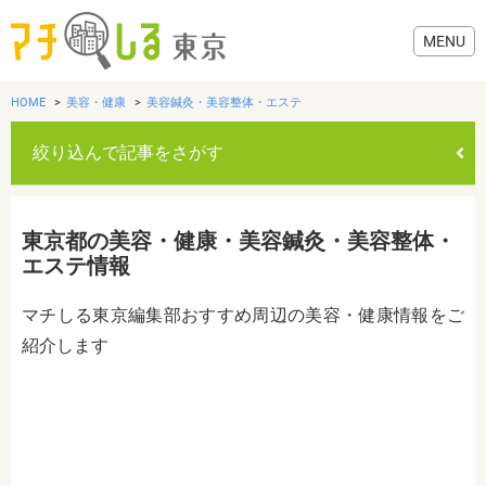
HOME
美容・健康
美容鍼灸・美容整体・エステ
絞り込んで記事をさがす
グルメ
東京都の美容・健康・美容鍼灸・美容整体・
美容・健康
エステ情報
マチしる東京編集部おすすめ周辺の美容・健康情報をご
歯医者・病院
紹介します
おでかけ
カテゴリを選ぶ
すべて
グルメ
美容・健康
歯医者・病院
おでかけ
生活
生活
お役立ち情報