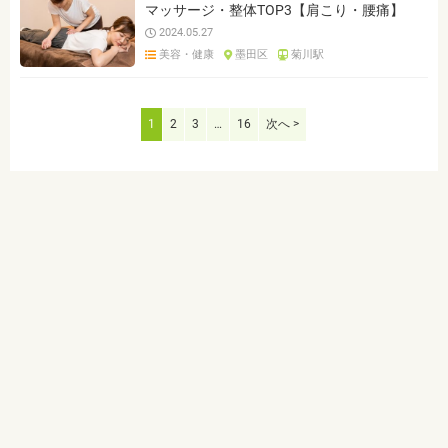
マッサージ・整体TOP3【肩こり・腰痛】
2024.05.27
美容・健康
墨田区
菊川駅
1
2
3
…
16
次へ >