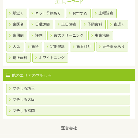
注目キーワード
駅近く
ネット予約あり
おすすめ
土曜診療
歯医者
日曜診療
土日診療
予防歯科
夜遅く
歯周病
評判
歯のクリーニング
虫歯治療
人気
歯科
定期健診
歯石取り
完全個室あり
矯正歯科
ホワイトニング
他のエリアのマチしる
マチしる埼玉
マチしる大阪
マチしる福岡
運営会社