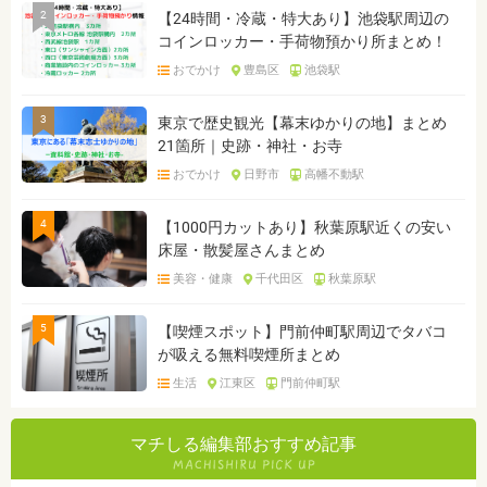
2
【24時間・冷蔵・特大あり】池袋駅周辺の
コインロッカー・手荷物預かり所まとめ！
おでかけ
豊島区
池袋駅
3
東京で歴史観光【幕末ゆかりの地】まとめ
21箇所｜史跡・神社・お寺
おでかけ
日野市
高幡不動駅
4
【1000円カットあり】秋葉原駅近くの安い
床屋・散髪屋さんまとめ
美容・健康
千代田区
秋葉原駅
5
【喫煙スポット】門前仲町駅周辺でタバコ
が吸える無料喫煙所まとめ
生活
江東区
門前仲町駅
マチしる編集部おすすめ記事