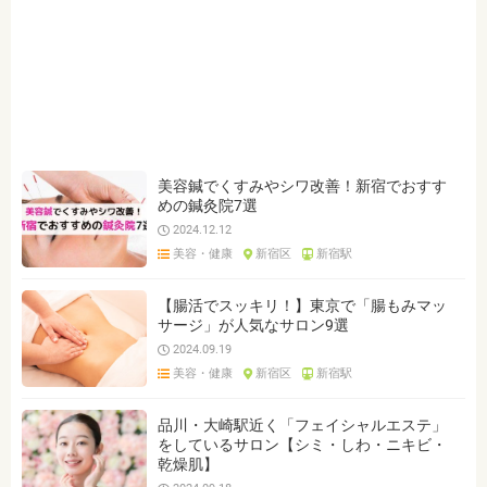
美容鍼でくすみやシワ改善！新宿でおすす
めの鍼灸院7選
2024.12.12
美容・健康
新宿区
新宿駅
【腸活でスッキリ！】東京で「腸もみマッ
サージ」が人気なサロン9選
2024.09.19
美容・健康
新宿区
新宿駅
品川・大崎駅近く「フェイシャルエステ」
をしているサロン【シミ・しわ・ニキビ・
乾燥肌】