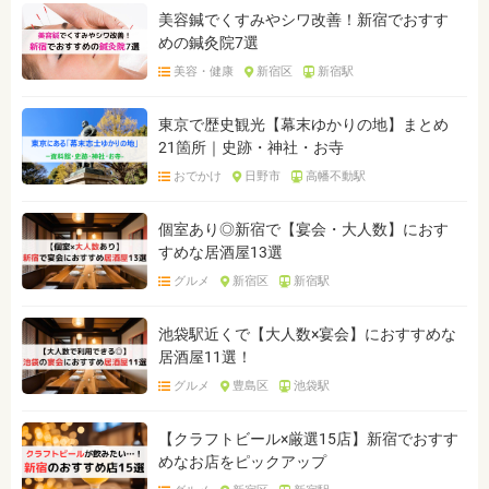
美容鍼でくすみやシワ改善！新宿でおすす
めの鍼灸院7選
美容・健康
新宿区
新宿駅
東京で歴史観光【幕末ゆかりの地】まとめ
21箇所｜史跡・神社・お寺
おでかけ
日野市
高幡不動駅
個室あり◎新宿で【宴会・大人数】におす
すめな居酒屋13選
グルメ
新宿区
新宿駅
池袋駅近くで【大人数×宴会】におすすめな
居酒屋11選！
グルメ
豊島区
池袋駅
【クラフトビール×厳選15店】新宿でおすす
めなお店をピックアップ