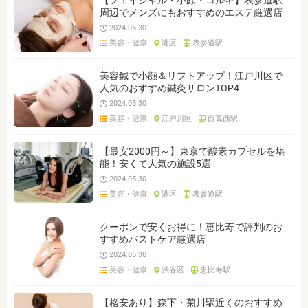
【フェイシャル・小顔・コルギ】表参道駅
周辺でメンズにもおすすめのエステ厳選店
2024.05.30
美容・健康
港区
表参道駅
美容鍼で小顔＆リフトアップ！江戸川区で
人気のおすすめ鍼灸サロンTOP4
2024.05.30
美容・健康
江戸川区
西葛西駅
【最安2000円～】東京で酸素カプセルを堪
能！安くて人気の施設5選
2024.05.30
美容・健康
港区
表参道駅
クーポンで安くお得に！恵比寿で評判のお
すすめバストケア厳選店
2024.05.30
美容・健康
渋谷区
恵比寿駅
【格安あり】森下・菊川駅近くのおすすめ