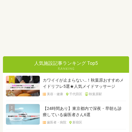
人気施設記事ランキング Top5
1
カワイイが止まらない…！秋葉原おすすめメ
イドリフレ5選★人気メイドマッサージ
美容・健康
千代田区
秋葉原駅
2
【24時間あり】東京都内で深夜・早朝も診
療している歯医者さん6選
歯医者・病院
新宿区