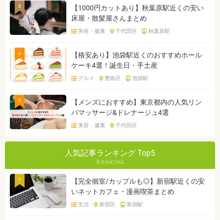
3
【1000円カットあり】秋葉原駅近くの安い
床屋・散髪屋さんまとめ
美容・健康
千代田区
秋葉原駅
4
【格安あり】池袋駅近くのおすすめホール
ケーキ4選！誕生日・手土産
グルメ
豊島区
池袋駅
5
【メンズにおすすめ】東京都内の人気リン
パマッサージ&ドレナージュ4選
美容・健康
千代田区
人気記事ランキング Top5
1
【完全個室/カップルも◎】新宿駅近くの安
いネットカフェ・漫画喫茶まとめ
生活
新宿区
新宿駅