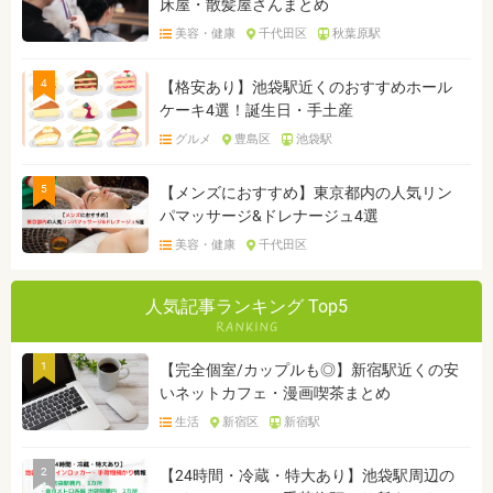
床屋・散髪屋さんまとめ
美容・健康
千代田区
秋葉原駅
4
【格安あり】池袋駅近くのおすすめホール
ケーキ4選！誕生日・手土産
グルメ
豊島区
池袋駅
5
【メンズにおすすめ】東京都内の人気リン
パマッサージ&ドレナージュ4選
美容・健康
千代田区
人気記事ランキング Top5
1
【完全個室/カップルも◎】新宿駅近くの安
いネットカフェ・漫画喫茶まとめ
生活
新宿区
新宿駅
2
【24時間・冷蔵・特大あり】池袋駅周辺の