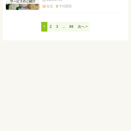
生活
千代田区
1
2
3
…
88
次へ >