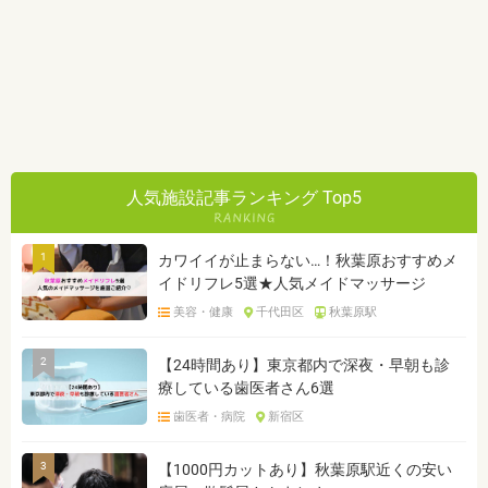
人気施設記事ランキング Top5
1
カワイイが止まらない…！秋葉原おすすめメ
イドリフレ5選★人気メイドマッサージ
美容・健康
千代田区
秋葉原駅
2
【24時間あり】東京都内で深夜・早朝も診
療している歯医者さん6選
歯医者・病院
新宿区
3
【1000円カットあり】秋葉原駅近くの安い