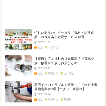
ジャンルを選ぶ
※複数選択可能です
不動産
生活情報
行政情報
クリア
検索
忙しいあなたにピッタリ【食材・冷凍食
品・冷凍弁当】宅配サービス13選
2026.01.05
生活
千代田区
【即日対応あり】吉祥寺駅周辺で電池交
換・修理ができるお店まとめ
2025.09.16
生活
武蔵野市
吉祥寺駅
葛西で水のトラブルを解決してくれる水道
局指定業者9選【つまり・水漏れ】
2025.03.24
生活
江戸川区
葛西駅