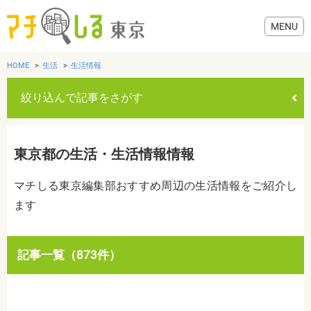
HOME
生活
生活情報
絞り込んで記事をさがす
グルメ
東京都の生活・生活情報情報
美容・健康
マチしる東京編集部おすすめ周辺の生活情報をご紹介し
ます
歯医者・病院
おでかけ
カテゴリを選ぶ
記事一覧（873件）
すべて
グルメ
美容・健康
歯医者・病院
おでかけ
生活
生活
お役立ち情報