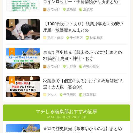
コインロッカー・手荷物預かり所まとめ！
おでかけ
豊島区
池袋駅
3
【1000円カットあり】秋葉原駅近くの安い
床屋・散髪屋さんまとめ
美容・健康
千代田区
秋葉原駅
4
東京で歴史観光【幕末ゆかりの地】まとめ
21箇所｜史跡・神社・お寺
おでかけ
日野市
高幡不動駅
5
秋葉原で【個室のある】おすすめ居酒屋15
選！大人数・宴会OK
グルメ
千代田区
秋葉原駅
マチしる編集部おすすめ記事
東京で歴史観光【幕末ゆかりの地】まとめ