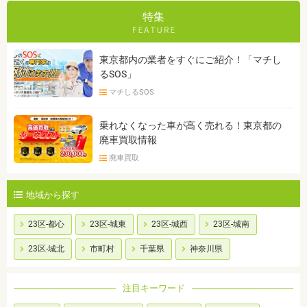
特集
東京都内の業者をすぐにご紹介！「マチし
るSOS」
マチしるSOS
乗れなくなった車が高く売れる！東京都の
廃車買取情報
廃車買取
地域から探す
23区-都心
23区-城東
23区-城西
23区-城南
23区-城北
市町村
千葉県
神奈川県
注目キーワード