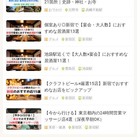
21箇所｜史跡・神社・お寺
おでかけ
日野市
高幡不動駅
個室あり◎新宿で【宴会・大人数】におす
すめな居酒屋13選
グルメ
新宿区
新宿駅
池袋駅近くで【大人数×宴会】におすすめな
居酒屋11選！
グルメ
豊島区
池袋駅
【クラフトビール×厳選15店】新宿でおすす
めなお店をピックアップ
グルメ
新宿区
新宿駅
【今から行ける】東京都内の24時間営業マ
ッサージ店4選（深夜早朝OK）
美容・健康
新宿区
新宿駅