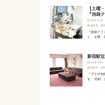
【土曜・
『池袋ク
2023.10.25
歯医者・病
『池袋クリ
く、土曜・
新宿駅近
2023.10.25
歯医者・病
『プラザ3
す。 内科