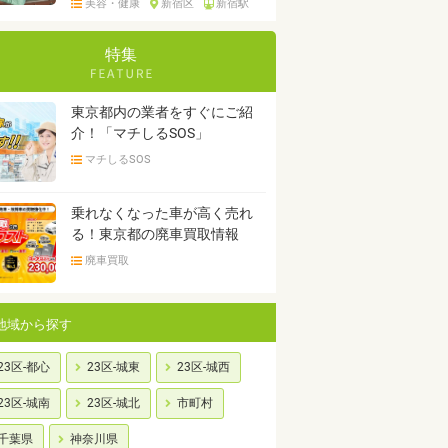
美容・健康
新宿区
新宿駅
特集
東京都内の業者をすぐにご紹
介！「マチしるSOS」
マチしるSOS
乗れなくなった車が高く売れ
る！東京都の廃車買取情報
廃車買取
地域から探す
23区-都心
23区-城東
23区-城西
23区-城南
23区-城北
市町村
千葉県
神奈川県