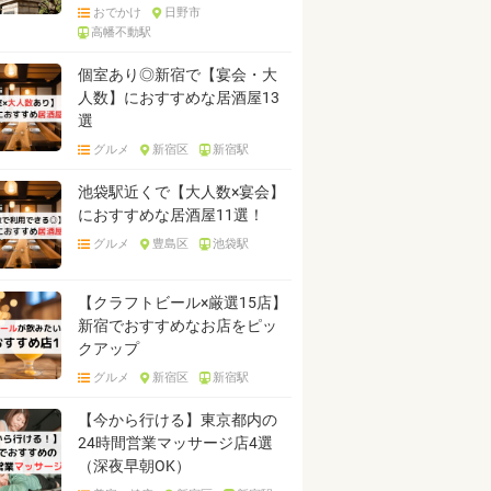
おでかけ
日野市
高幡不動駅
個室あり◎新宿で【宴会・大
人数】におすすめな居酒屋13
選
グルメ
新宿区
新宿駅
池袋駅近くで【大人数×宴会】
におすすめな居酒屋11選！
グルメ
豊島区
池袋駅
【クラフトビール×厳選15店】
新宿でおすすめなお店をピッ
クアップ
グルメ
新宿区
新宿駅
【今から行ける】東京都内の
24時間営業マッサージ店4選
（深夜早朝OK）