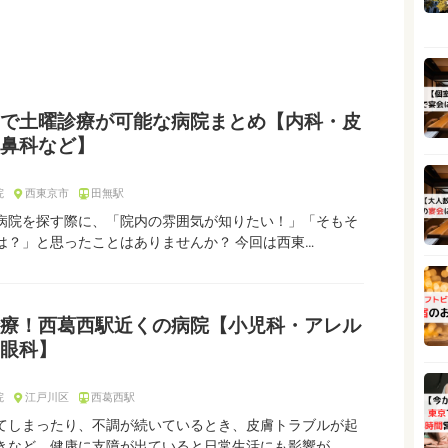
で土曜診療が可能な病院まとめ【内科・皮
鼻科など】
院
西東京市
田無駅
病院を探す際に、「院内の雰囲気が知りたい！」「そもそ
は？」と思ったことはありませんか？ 今回は西東…
療！西葛西駅近くの病院【小児科・アレル
眼科】
院
江戸川区
西葛西駅
てしまったり、不調が続いているとき、皮膚トラブルが起
きなど、健康に支障が出ていると日常生活にも影響が…