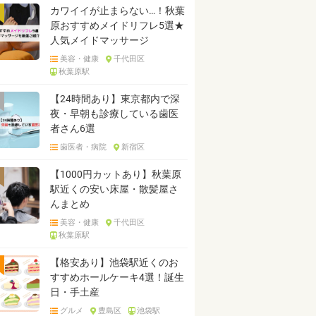
カワイイが止まらない…！秋葉
原おすすめメイドリフレ5選★
人気メイドマッサージ
美容・健康
千代田区
秋葉原駅
【24時間あり】東京都内で深
夜・早朝も診療している歯医
者さん6選
歯医者・病院
新宿区
【1000円カットあり】秋葉原
駅近くの安い床屋・散髪屋さ
んまとめ
美容・健康
千代田区
秋葉原駅
【格安あり】池袋駅近くのお
すすめホールケーキ4選！誕生
日・手土産
グルメ
豊島区
池袋駅