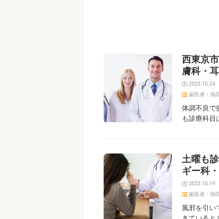
西東京市
膚科・耳
2023.10.24
歯医者・病
体調不良で
も診療科目
土曜も診
ギー科・
2023.10.19
歯医者・病
風邪を引い
きていると