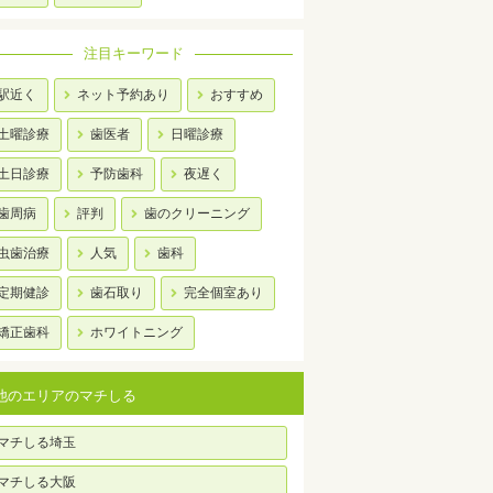
注目キーワード
駅近く
ネット予約あり
おすすめ
土曜診療
歯医者
日曜診療
土日診療
予防歯科
夜遅く
歯周病
評判
歯のクリーニング
虫歯治療
人気
歯科
定期健診
歯石取り
完全個室あり
矯正歯科
ホワイトニング
他のエリアのマチしる
マチしる埼玉
マチしる大阪