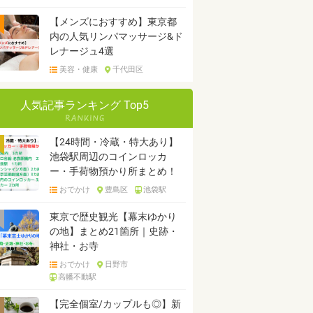
【メンズにおすすめ】東京都
内の人気リンパマッサージ&ド
レナージュ4選
美容・健康
千代田区
人気記事ランキング Top5
【24時間・冷蔵・特大あり】
池袋駅周辺のコインロッカ
ー・手荷物預かり所まとめ！
おでかけ
豊島区
池袋駅
東京で歴史観光【幕末ゆかり
の地】まとめ21箇所｜史跡・
神社・お寺
おでかけ
日野市
高幡不動駅
【完全個室/カップルも◎】新