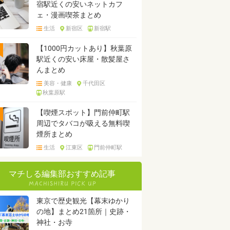
宿駅近くの安いネットカフ
ェ・漫画喫茶まとめ
生活
新宿区
新宿駅
【1000円カットあり】秋葉原
駅近くの安い床屋・散髪屋さ
んまとめ
美容・健康
千代田区
秋葉原駅
【喫煙スポット】門前仲町駅
周辺でタバコが吸える無料喫
煙所まとめ
生活
江東区
門前仲町駅
マチしる編集部おすすめ記事
東京で歴史観光【幕末ゆかり
の地】まとめ21箇所｜史跡・
神社・お寺