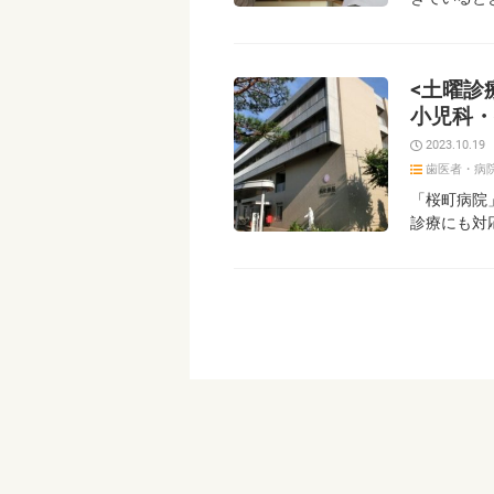
<土曜診
小児科・
2023.10.19
歯医者・病
「桜町病院
診療にも対