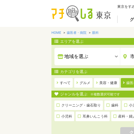
東京をす
グ
HOME
歯医者・病院
眼科
エリアを選ぶ
カテゴリを選ぶ
すべて
グルメ
美容・健康
歯医
ジャンルを選ぶ
※複数選択可能です
クリーニング・歯石取り
歯科
小
小児科
耳鼻いんこう科
産科・婦
ク