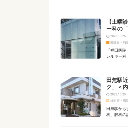
【土曜診
ー科の「
2023.10.25
歯医者・病
「福田医院
レルギー科
田無駅近
ク」＜内
2023.10.25
歯医者・病
田無駅から
科、眼科の