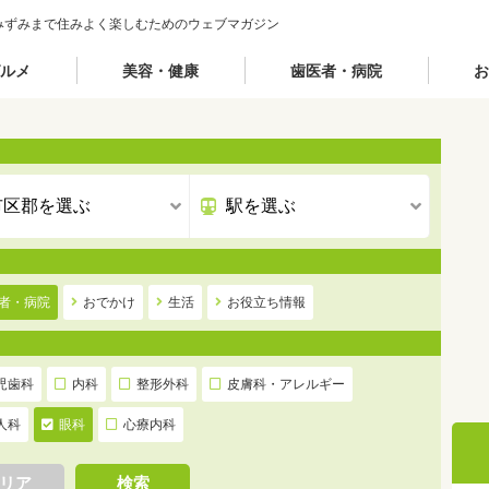
みずみまで住みよく楽しむためのウェブマガジン
ルメ
美容・健康
歯医者・病院
お
者・病院
おでかけ
生活
お役立ち情報
児歯科
内科
整形外科
皮膚科・アレルギー
人科
眼科
心療内科
リア
検索