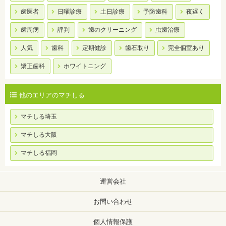
歯医者
日曜診療
土日診療
予防歯科
夜遅く
歯周病
評判
歯のクリーニング
虫歯治療
人気
歯科
定期健診
歯石取り
完全個室あり
矯正歯科
ホワイトニング
他のエリアのマチしる
マチしる埼玉
マチしる大阪
マチしる福岡
運営会社
お問い合わせ
個人情報保護