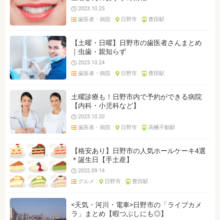
2023.10.25
歯医者・病院
日野市
豊田駅
【土曜・日曜】日野市の歯医者さんまとめ
｜虫歯・親知らず
2023.10.24
歯医者・病院
日野市
豊田駅
土曜診療も！日野市内で予約ができる病院
【内科・小児科など】
2023.10.20
歯医者・病院
日野市
高幡不動駅
【格安あり】日野市の人気ホールケーキ4選
＊誕生日【手土産】
2022.09.14
グルメ
日野市
豊田駅
<天気・河川・電車>日野市の「ライブカメ
ラ」まとめ【暇つぶしにも◎】