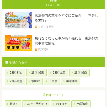
特集
東京都内の業者をすぐにご紹介！「マチし
るSOS」
マチしるSOS
乗れなくなった車が高く売れる！東京都の
廃車買取情報
廃車買取
地域から探す
23区-都心
23区-城東
23区-城西
23区-城南
23区-城北
市町村
千葉県
神奈川県
注目キーワード
駅近く
ネット予約あり
おすすめ
土曜診療