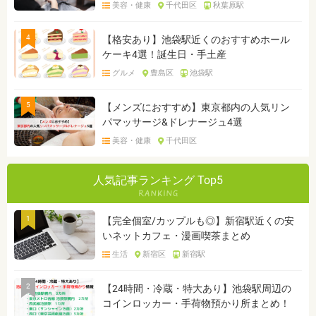
美容・健康
千代田区
秋葉原駅
4
【格安あり】池袋駅近くのおすすめホール
ケーキ4選！誕生日・手土産
グルメ
豊島区
池袋駅
5
【メンズにおすすめ】東京都内の人気リン
パマッサージ&ドレナージュ4選
美容・健康
千代田区
人気記事ランキング Top5
1
【完全個室/カップルも◎】新宿駅近くの安
いネットカフェ・漫画喫茶まとめ
生活
新宿区
新宿駅
2
【24時間・冷蔵・特大あり】池袋駅周辺の
コインロッカー・手荷物預かり所まとめ！