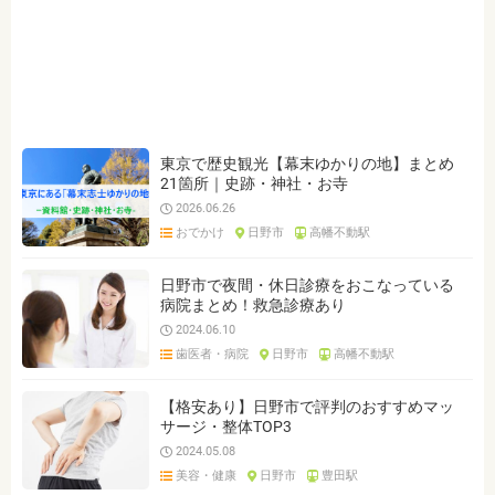
東京で歴史観光【幕末ゆかりの地】まとめ
21箇所｜史跡・神社・お寺
2026.06.26
おでかけ
日野市
高幡不動駅
日野市で夜間・休日診療をおこなっている
病院まとめ！救急診療あり
2024.06.10
歯医者・病院
日野市
高幡不動駅
【格安あり】日野市で評判のおすすめマッ
サージ・整体TOP3
2024.05.08
美容・健康
日野市
豊田駅