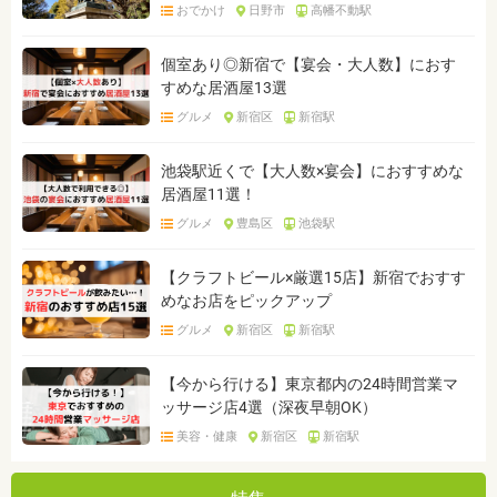
おでかけ
日野市
高幡不動駅
個室あり◎新宿で【宴会・大人数】におす
すめな居酒屋13選
グルメ
新宿区
新宿駅
池袋駅近くで【大人数×宴会】におすすめな
居酒屋11選！
グルメ
豊島区
池袋駅
【クラフトビール×厳選15店】新宿でおすす
めなお店をピックアップ
グルメ
新宿区
新宿駅
【今から行ける】東京都内の24時間営業マ
ッサージ店4選（深夜早朝OK）
美容・健康
新宿区
新宿駅