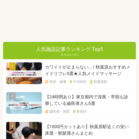
人気施設記事ランキング Top5
1
カワイイが止まらない…！秋葉原おすすめメ
イドリフレ5選★人気メイドマッサージ
美容・健康
千代田区
秋葉原駅
2
【24時間あり】東京都内で深夜・早朝も診
療している歯医者さん6選
歯医者・病院
新宿区
3
【1000円カットあり】秋葉原駅近くの安い
床屋・散髪屋さんまとめ