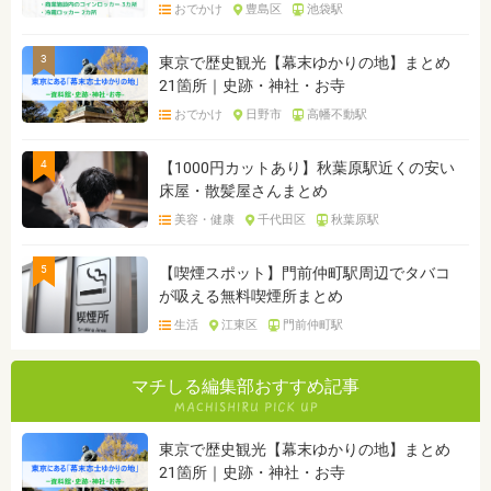
おでかけ
豊島区
池袋駅
3
東京で歴史観光【幕末ゆかりの地】まとめ
21箇所｜史跡・神社・お寺
おでかけ
日野市
高幡不動駅
4
【1000円カットあり】秋葉原駅近くの安い
床屋・散髪屋さんまとめ
美容・健康
千代田区
秋葉原駅
5
【喫煙スポット】門前仲町駅周辺でタバコ
が吸える無料喫煙所まとめ
生活
江東区
門前仲町駅
マチしる編集部おすすめ記事
東京で歴史観光【幕末ゆかりの地】まとめ
21箇所｜史跡・神社・お寺