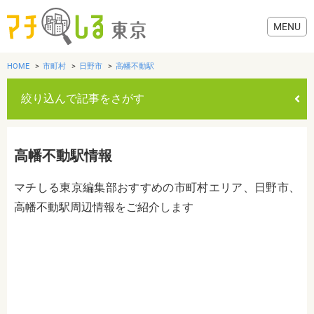
HOME
市町村
日野市
高幡不動駅
絞り込んで記事をさがす
グルメ
高幡不動駅情報
美容・健康
マチしる東京編集部おすすめの市町村エリア、日野市、
高幡不動駅周辺情報をご紹介します
歯医者・病院
おでかけ
カテゴリを選ぶ
すべて
グルメ
美容・健康
歯医者・病院
おでかけ
生活
生活
お役立ち情報