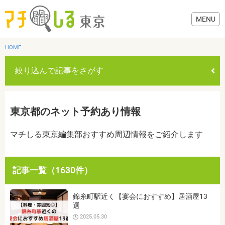
HOME
絞り込んで記事をさがす
グルメ
東京都のネット予約あり情報
美容・健康
マチしる東京編集部おすすめ周辺情報をご紹介します
歯医者・病院
記事一覧（1630件）
おでかけ
カテゴリを選ぶ
錦糸町駅近く【宴会におすすめ】居酒屋13
すべて
グルメ
美容・健康
歯医者・病院
おでかけ
選
生活
2025.05.30
生活
お役立ち情報