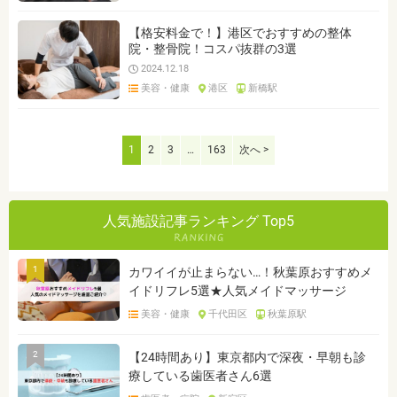
【格安料金で！】港区でおすすめの整体
院・整骨院！コスパ抜群の3選
2024.12.18
美容・健康
港区
新橋駅
1
2
3
…
163
次へ >
人気施設記事ランキング Top5
1
カワイイが止まらない…！秋葉原おすすめメ
イドリフレ5選★人気メイドマッサージ
美容・健康
千代田区
秋葉原駅
2
【24時間あり】東京都内で深夜・早朝も診
療している歯医者さん6選