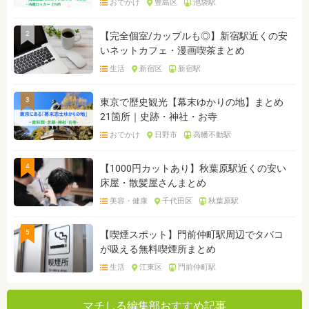
おでかけ
豊島区
池袋駅
2
【完全個室/カップルも◎】新宿駅近くの安
いネットカフェ・漫画喫茶まとめ
生活
新宿区
新宿駅
3
東京で歴史観光【幕末ゆかりの地】まとめ
21箇所｜史跡・神社・お寺
おでかけ
日野市
高幡不動駅
4
【1000円カットあり】秋葉原駅近くの安い
床屋・散髪屋さんまとめ
美容・健康
千代田区
秋葉原駅
5
【喫煙スポット】門前仲町駅周辺でタバコ
が吸える無料喫煙所まとめ
生活
江東区
門前仲町駅
マチしる編集部おすすめ記事