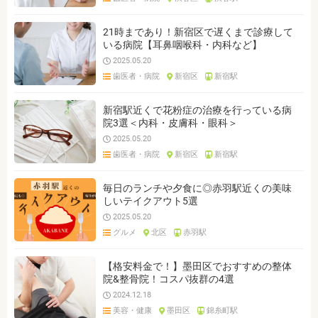
21時まであり！新宿区で遅くまで診療して
いる病院【耳鼻咽喉科・内科など】
2025.05.20
歯医者・病院
新宿区
新宿駅
新宿駅近くで花粉症の治療を行っている病
院3選＜内科・皮膚科・眼科＞
2025.05.20
歯医者・病院
新宿区
新宿駅
毎日のランチや夕食に◎赤羽駅近くの美味
しいテイクアウト5選
2025.05.20
グルメ
北区
赤羽駅
【格安料金で！】墨田区でおすすめの整体
院&整骨院！コスパ抜群の4選
2024.12.18
美容・健康
墨田区
錦糸町駅