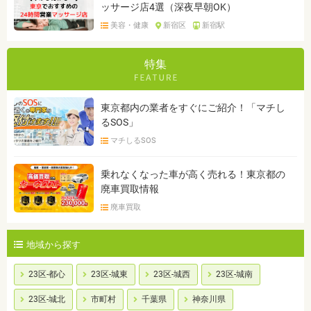
ッサージ店4選（深夜早朝OK）
美容・健康
新宿区
新宿駅
特集
東京都内の業者をすぐにご紹介！「マチし
るSOS」
マチしるSOS
乗れなくなった車が高く売れる！東京都の
廃車買取情報
廃車買取
地域から探す
23区-都心
23区-城東
23区-城西
23区-城南
23区-城北
市町村
千葉県
神奈川県