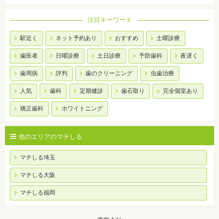
注目キーワード
駅近く
ネット予約あり
おすすめ
土曜診療
歯医者
日曜診療
土日診療
予防歯科
夜遅く
歯周病
評判
歯のクリーニング
虫歯治療
人気
歯科
定期健診
歯石取り
完全個室あり
矯正歯科
ホワイトニング
他のエリアのマチしる
マチしる埼玉
マチしる大阪
マチしる福岡