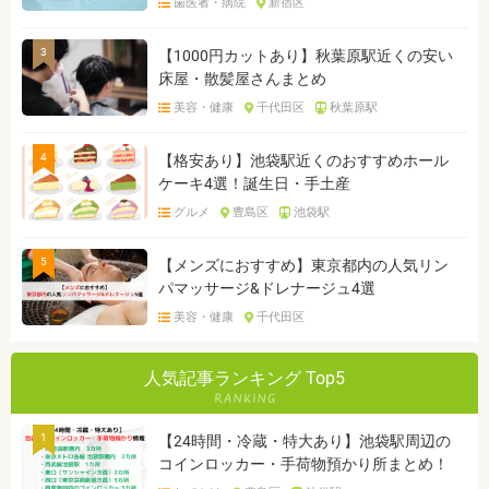
歯医者・病院
新宿区
3
【1000円カットあり】秋葉原駅近くの安い
床屋・散髪屋さんまとめ
美容・健康
千代田区
秋葉原駅
4
【格安あり】池袋駅近くのおすすめホール
ケーキ4選！誕生日・手土産
グルメ
豊島区
池袋駅
5
【メンズにおすすめ】東京都内の人気リン
パマッサージ&ドレナージュ4選
美容・健康
千代田区
人気記事ランキング Top5
1
【24時間・冷蔵・特大あり】池袋駅周辺の
コインロッカー・手荷物預かり所まとめ！