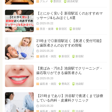
グルメ
墨田区
錦糸町駅
ジャンルを選ぶ
※複数選択可能です
【とにかく安い】新宿駅近くのおすすめマ
ッサージ&もみほぐし6選
クリア
検索
2025.05.22
美容・健康
新宿区
新宿駅
21時まで◎新宿駅近く【夜遅く受付可能】
な歯医者さんのおすすめ情報
2025.05.20
歯医者・病院
新宿区
新宿駅
【黄ばみ・汚れ】池袋駅でクリーニング・
歯石取りができる歯医者さん
2025.05.20
歯医者・病院
豊島区
池袋駅
【21時まであり】渋谷駅で夜遅くまで診療
している内科・皮膚科クリニック
2025.05.20
歯医者・病院
渋谷区
渋谷駅