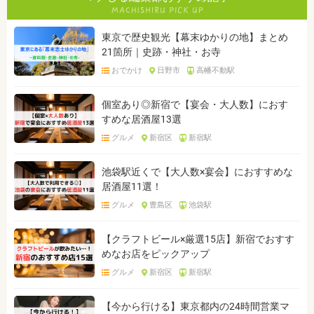
東京で歴史観光【幕末ゆかりの地】まとめ
21箇所｜史跡・神社・お寺
おでかけ
日野市
高幡不動駅
個室あり◎新宿で【宴会・大人数】におす
すめな居酒屋13選
グルメ
新宿区
新宿駅
池袋駅近くで【大人数×宴会】におすすめな
居酒屋11選！
グルメ
豊島区
池袋駅
【クラフトビール×厳選15店】新宿でおすす
めなお店をピックアップ
グルメ
新宿区
新宿駅
【今から行ける】東京都内の24時間営業マ