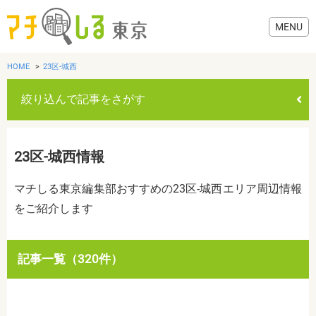
HOME
23区-城西
絞り込んで記事をさがす
グルメ
23区-城西情報
美容・健康
マチしる東京編集部おすすめの23区-城西エリア周辺情報
をご紹介します
歯医者・病院
おでかけ
カテゴリを選ぶ
記事一覧（320件）
すべて
グルメ
美容・健康
歯医者・病院
おでかけ
生活
生活
お役立ち情報