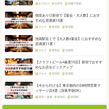
おでかけ
日野市
高幡不動駅
個室あり◎新宿で【宴会・大人数】におす
すめな居酒屋13選
グルメ
新宿区
新宿駅
池袋駅近くで【大人数×宴会】におすすめな
居酒屋11選！
グルメ
豊島区
池袋駅
【クラフトビール×厳選15店】新宿でおすす
めなお店をピックアップ
グルメ
新宿区
新宿駅
【今から行ける】東京都内の24時間営業マ
ッサージ店4選（深夜早朝OK）
美容・健康
新宿区
新宿駅