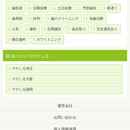
歯医者
日曜診療
土日診療
予防歯科
夜遅く
歯周病
評判
歯のクリーニング
虫歯治療
人気
歯科
定期健診
歯石取り
完全個室あり
矯正歯科
ホワイトニング
他のエリアのマチしる
マチしる埼玉
マチしる大阪
マチしる福岡
運営会社
お問い合わせ
個人情報保護