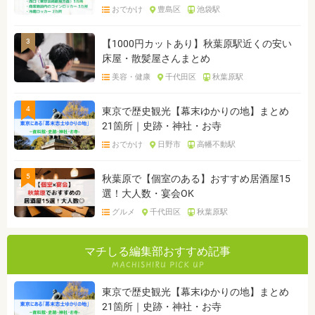
おでかけ
豊島区
池袋駅
3
【1000円カットあり】秋葉原駅近くの安い
床屋・散髪屋さんまとめ
美容・健康
千代田区
秋葉原駅
4
東京で歴史観光【幕末ゆかりの地】まとめ
21箇所｜史跡・神社・お寺
おでかけ
日野市
高幡不動駅
5
秋葉原で【個室のある】おすすめ居酒屋15
選！大人数・宴会OK
グルメ
千代田区
秋葉原駅
マチしる編集部おすすめ記事
東京で歴史観光【幕末ゆかりの地】まとめ
21箇所｜史跡・神社・お寺