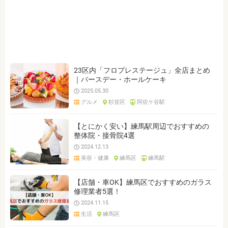
ジャンルを選ぶ
※複数選択可能です
クリア
検索
23区内「フロプレステージュ」全店まとめ
｜バースデー・ホールケーキ
2025.05.30
グルメ
杉並区
阿佐ケ谷駅
【とにかく安い】練馬駅周辺でおすすめの
整体院・接骨院4選
2024.12.13
美容・健康
練馬区
練馬駅
【店舗・車OK】練馬区でおすすめのガラス
修理業者5選！
2024.11.15
生活
練馬区