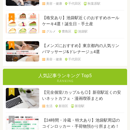
美容・健康
千代田区
秋葉原駅
4
【格安あり】池袋駅近くのおすすめホール
ケーキ4選！誕生日・手土産
グルメ
豊島区
池袋駅
5
【メンズにおすすめ】東京都内の人気リン
パマッサージ&ドレナージュ4選
美容・健康
千代田区
人気記事ランキング Top5
1
【完全個室/カップルも◎】新宿駅近くの安
いネットカフェ・漫画喫茶まとめ
生活
新宿区
新宿駅
2
【24時間・冷蔵・特大あり】池袋駅周辺の
コインロッカー・手荷物預かり所まとめ！