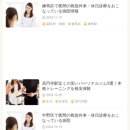
練馬区で夜間の救急外来・休日診療をおこ
なっている病院情報
2024.11.13
歯医者・病院
練馬区
練馬駅
高円寺駅近くの安いパーソナルジム5選！本
格トレーニングを格安体験
2024.10.29
生活
杉並区
高円寺駅
中野区で夜間の救急外来・休日診療をおこ
なっている病院
2024.10.15