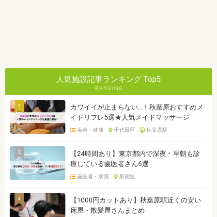
人気施設記事ランキング Top5
1
カワイイが止まらない…！秋葉原おすすめメ
イドリフレ5選★人気メイドマッサージ
美容・健康
千代田区
秋葉原駅
2
【24時間あり】東京都内で深夜・早朝も診
療している歯医者さん6選
歯医者・病院
新宿区
3
【1000円カットあり】秋葉原駅近くの安い
床屋・散髪屋さんまとめ