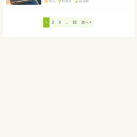
生活
杉並区
荻窪駅
1
2
3
…
32
次へ >