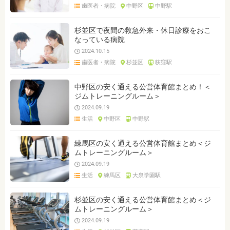
歯医者・病院
中野区
中野駅
杉並区で夜間の救急外来・休日診療をおこ
なっている病院
2024.10.15
歯医者・病院
杉並区
荻窪駅
中野区の安く通える公営体育館まとめ！＜
ジムトレーニングルーム＞
2024.09.19
生活
中野区
中野駅
練馬区の安く通える公営体育館まとめ＜ジ
ムトレーニングルーム＞
2024.09.19
生活
練馬区
大泉学園駅
杉並区の安く通える公営体育館まとめ＜ジ
ムトレーニングルーム＞
2024.09.19