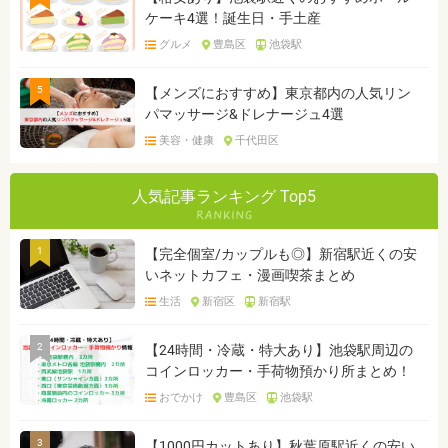
ケーキ4選！誕生日・手土産
グルメ
豊島区
池袋駅
5
【メンズにおすすめ】東京都内の人気リン
パマッサージ&ドレナージュ4選
美容・健康
千代田区
人気記事ランキング Top5
1
【完全個室/カップルも◎】新宿駅近くの安
いネットカフェ・漫画喫茶まとめ
生活
新宿区
新宿駅
2
【24時間・冷蔵・特大あり】池袋駅周辺の
コインロッカー・手荷物預かり所まとめ！
おでかけ
豊島区
池袋駅
3
【1000円カットあり】秋葉原駅近くの安い