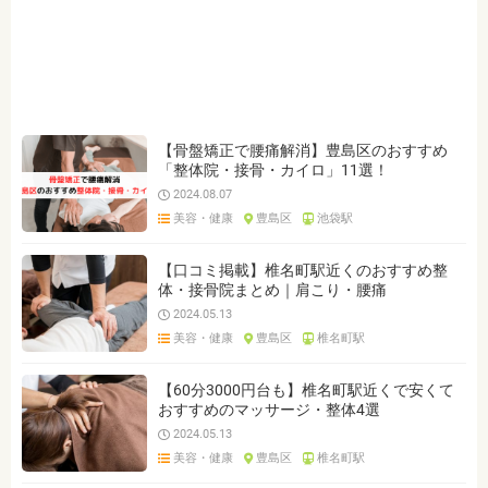
ジャンルを選ぶ
※複数選択可能です
トレーニングジム
ヘアサロン
ヘッドスパ
マッサージ
オイルマッサージ
足裏・フットマッサージ
ヘッドマッサージ
整体・接骨院
カイロプラクティック
【骨盤矯正で腰痛解消】豊島区のおすすめ
「整体院・接骨・カイロ」11選！
鍼灸院
リラクゼーション
美容鍼灸・美容整体・エステ
2024.08.07
美容・健康
豊島区
池袋駅
クリア
検索
【口コミ掲載】椎名町駅近くのおすすめ整
体・接骨院まとめ｜肩こり・腰痛
2024.05.13
美容・健康
豊島区
椎名町駅
【60分3000円台も】椎名町駅近くで安くて
おすすめのマッサージ・整体4選
2024.05.13
美容・健康
豊島区
椎名町駅