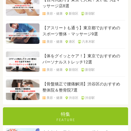
ッサージ店8選
美容・健康
新宿区
新宿駅
【アスリートも通う】東京都でおすすめの
スポーツ整体・マッサージ9選
美容・健康
港区
六本木駅
【体をグイッとケア！】東京でおすすめの
パーソナルストレッチ12選
美容・健康
新宿区
新宿駅
【骨盤矯正で腰痛解消】渋谷区のおすすめ
整体院＆整骨院7選
美容・健康
渋谷区
渋谷駅
特集