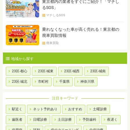
東京都内の業者をすぐにご紹介！「マチし
るSOS」
マチしるSOS
乗れなくなった車が高く売れる！東京都の
廃車買取情報
廃車買取
地域から探す
23区-都心
23区-城東
23区-城西
23区-城南
23区-城北
市町村
千葉県
神奈川県
注目キーワード
駅近く
ネット予約あり
おすすめ
土曜診療
歯医者
日曜診療
土日診療
予防歯科
夜遅く