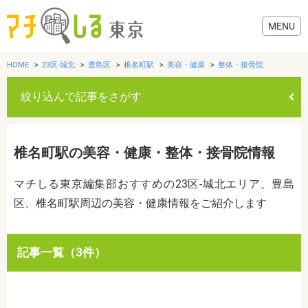
HOME
23区-城北
豊島区
椎名町駅
美容・健康
整体・接骨院
絞り込んで記事をさがす
グルメ
椎名町駅の美容・健康・整体・接骨院情報
美容・健康
マチしる東京編集部おすすめの23区-城北エリア、豊島
区、椎名町駅周辺の美容・健康情報をご紹介します
歯医者・病院
おでかけ
カテゴリを選ぶ
記事一覧（3件）
すべて
グルメ
美容・健康
歯医者・病院
おでかけ
生活
生活
お役立ち情報