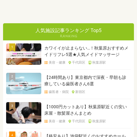
人気施設記事ランキング Top5
1
カワイイが止まらない…！秋葉原おすすめメ
イドリフレ5選★人気メイドマッサージ
美容・健康
千代田区
秋葉原駅
2
【24時間あり】東京都内で深夜・早朝も診
療している歯医者さん6選
歯医者・病院
新宿区
3
【1000円カットあり】秋葉原駅近くの安い
床屋・散髪屋さんまとめ
美容・健康
千代田区
秋葉原駅
4
【格安あり】池袋駅近くのおすすめホール