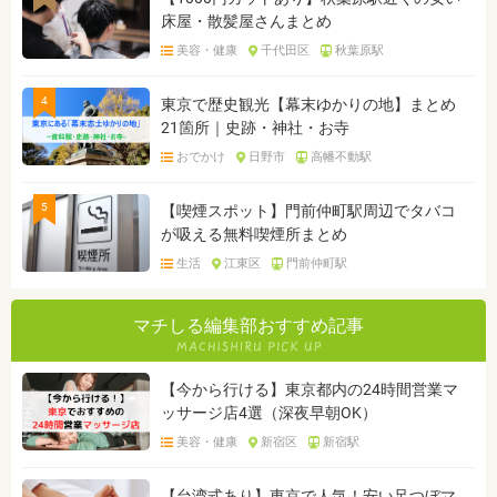
床屋・散髪屋さんまとめ
美容・健康
千代田区
秋葉原駅
4
東京で歴史観光【幕末ゆかりの地】まとめ
21箇所｜史跡・神社・お寺
おでかけ
日野市
高幡不動駅
5
【喫煙スポット】門前仲町駅周辺でタバコ
が吸える無料喫煙所まとめ
生活
江東区
門前仲町駅
マチしる編集部おすすめ記事
【今から行ける】東京都内の24時間営業マ
ッサージ店4選（深夜早朝OK）
美容・健康
新宿区
新宿駅
【台湾式あり】東京で人気！安い足つぼマ