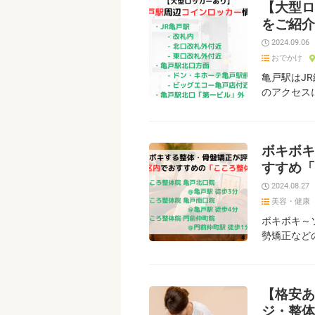
【大型ロ
をご紹介
2024.09.06
おでかけ
亀戸駅はJ
のアクセス
ボキボキ
すすめ「
2024.08.27
美容・健康
ボキボキ～
勢矯正など
【格安あ
ジ・整体