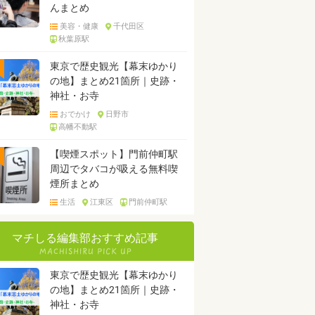
んまとめ
美容・健康
千代田区
秋葉原駅
東京で歴史観光【幕末ゆかり
の地】まとめ21箇所｜史跡・
神社・お寺
おでかけ
日野市
高幡不動駅
【喫煙スポット】門前仲町駅
周辺でタバコが吸える無料喫
煙所まとめ
生活
江東区
門前仲町駅
マチしる編集部おすすめ記事
東京で歴史観光【幕末ゆかり
の地】まとめ21箇所｜史跡・
神社・お寺