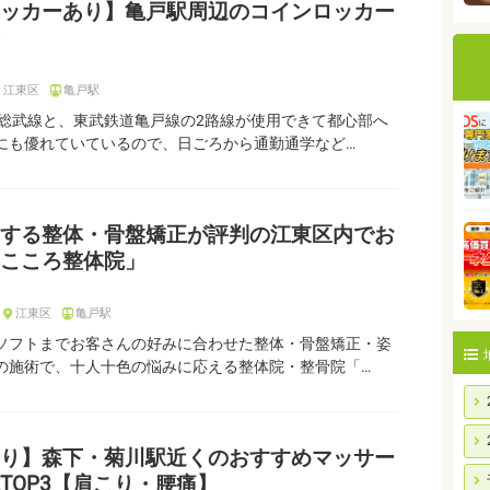
ッカーあり】亀戸駅周辺のコインロッカー
江東区
亀戸駅
R総武線と、東武鉄道亀戸線の2路線が使用できて都心部へ
にも優れていているので、日ごろから通勤通学など…
する整体・骨盤矯正が評判の江東区内でお
こころ整体院」
江東区
亀戸駅
ソフトまでお客さんの好みに合わせた整体・骨盤矯正・姿
の施術で、十人十色の悩みに応える整体院・整骨院「…
り】森下・菊川駅近くのおすすめマッサー
TOP3【肩こり・腰痛】