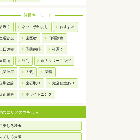
注目キーワード
駅近く
ネット予約あり
おすすめ
土曜診療
歯医者
日曜診療
土日診療
予防歯科
夜遅く
歯周病
評判
歯のクリーニング
虫歯治療
人気
歯科
定期健診
歯石取り
完全個室あり
矯正歯科
ホワイトニング
他のエリアのマチしる
マチしる埼玉
マチしる大阪