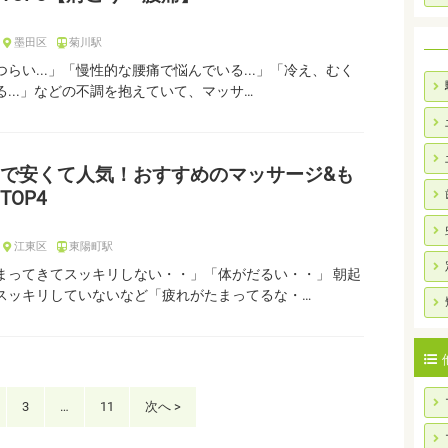
墨田区
菊川駅
らい...」「慢性的な腰痛で悩んでいる...」「冷え、むく
...」などの不調を抱えていて、マッサ…
で安くて人気！おすすめのマッサージ&も
TOP4
江東区
東陽町駅
まってきてスッキリしない・・」「体がだるい・・」 朝起
スッキリしていないなど「疲れがたまってるな・…
3
…
11
次へ >