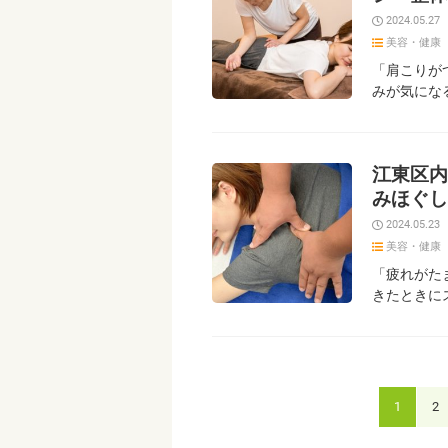
2024.05.27
美容・健康
「肩こりがつ
みが気になる
江東区内
みほぐし
2024.05.23
美容・健康
「疲れがた
きたときに
1
2