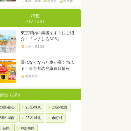
美容・健康
新宿区
新宿駅
特集
東京都内の業者をすぐにご紹
介！「マチしるSOS」
マチしるSOS
乗れなくなった車が高く売れ
る！東京都の廃車買取情報
廃車買取
地域から探す
23区-都心
23区-城東
23区-城西
23区-城南
23区-城北
市町村
千葉県
神奈川県