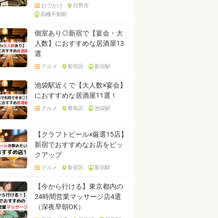
おでかけ
日野市
高幡不動駅
個室あり◎新宿で【宴会・大
人数】におすすめな居酒屋13
選
グルメ
新宿区
新宿駅
池袋駅近くで【大人数×宴会】
におすすめな居酒屋11選！
グルメ
豊島区
池袋駅
【クラフトビール×厳選15店】
新宿でおすすめなお店をピッ
クアップ
グルメ
新宿区
新宿駅
【今から行ける】東京都内の
24時間営業マッサージ店4選
（深夜早朝OK）