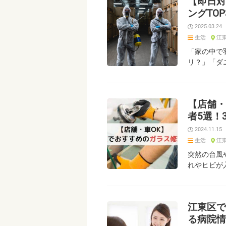
【即日対
ングTO
2025.03.24
生活
江
「家の中で
リ？」「ダ
【店舗・
者5選！
2024.11.15
生活
江
突然の台風
れやヒビが
江東区で
る病院情