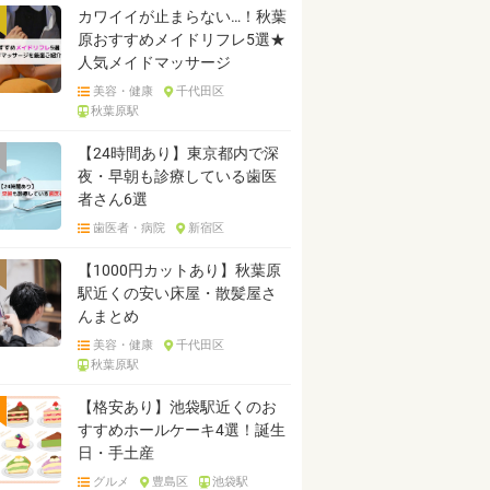
カワイイが止まらない…！秋葉
原おすすめメイドリフレ5選★
人気メイドマッサージ
美容・健康
千代田区
秋葉原駅
【24時間あり】東京都内で深
夜・早朝も診療している歯医
者さん6選
歯医者・病院
新宿区
【1000円カットあり】秋葉原
駅近くの安い床屋・散髪屋さ
んまとめ
美容・健康
千代田区
秋葉原駅
【格安あり】池袋駅近くのお
すすめホールケーキ4選！誕生
日・手土産
グルメ
豊島区
池袋駅