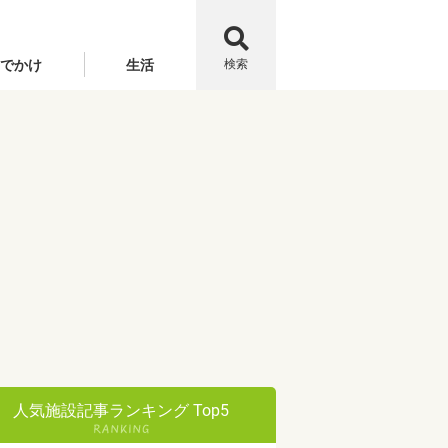
でかけ
生活
検索
人気施設記事ランキング Top5