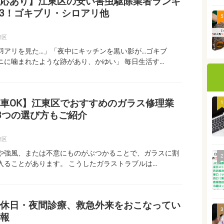
応あり】江東区の安い害虫駆除業者ランキ
P3！ゴキブリ・シロアリ他
5
東区
羽アリを見た…」「夜中にキッチンを黒い影が…ゴキブ
ニに噛まれたような跡があり、かゆい」 毎日生活す…
車OK】江東区でおすすめのガラス修理業
1
3つの選び方もご紹介
東区
や強風、または不意にものがぶつかることで、ガラスに割
2
入ることがあります。 こうしたガラストラブルは…
休日・夜間診療、救急外来をおこなってい
3
報