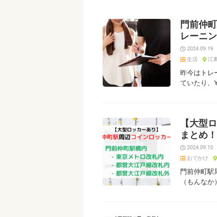
門前仲町
レーニン
2024.09.19
生活
江
昨今はトレ
ていたり、Y
【大型ロ
まとめ！
2024.09.10
おでかけ
門前仲町駅
（もんなか