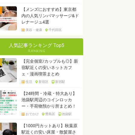
【メンズにおすすめ】東京都
内の人気リンパマッサージ&ド
レナージュ4選
美容・健康
千代田区
人気記事ランキング Top5
【完全個室/カップルも◎】新
宿駅近くの安いネットカフ
ェ・漫画喫茶まとめ
生活
新宿区
新宿駅
【24時間・冷蔵・特大あり】
池袋駅周辺のコインロッカ
ー・手荷物預かり所まとめ！
おでかけ
豊島区
池袋駅
【1000円カットあり】秋葉原
駅近くの安い床屋・散髪屋さ