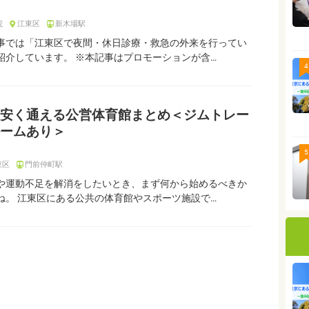
院
江東区
新木場駅
事では「江東区で夜間・休日診療・救急の外来を行ってい
紹介しています。 ※本記事はプロモーションが含…
4
安く通える公営体育館まとめ＜ジムトレー
ームあり＞
5
東区
門前仲町駅
や運動不足を解消をしたいとき、まず何から始めるべきか
ね。 江東区にある公共の体育館やスポーツ施設で…