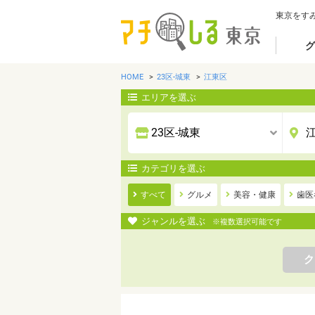
東京をす
グ
HOME
23区-城東
江東区
エリアを選ぶ
カテゴリを選ぶ
すべて
グルメ
美容・健康
歯医
ジャンルを選ぶ
※複数選択可能です
ク