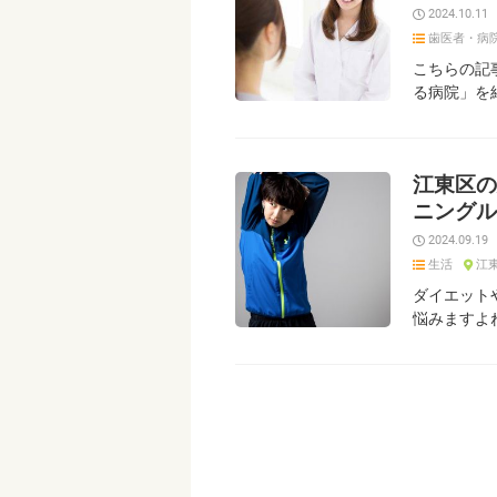
2024.10.11
歯医者・病
こちらの記
る病院」を
江東区の
ニングル
2024.09.19
生活
江
ダイエット
悩みますよ