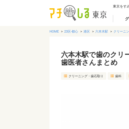
東京をす
グ
HOME
23区-都心
港区
六本木駅
クリーニ
六本木駅で歯のクリ
歯医者さんまとめ
クリーニング・歯石取り
歯科