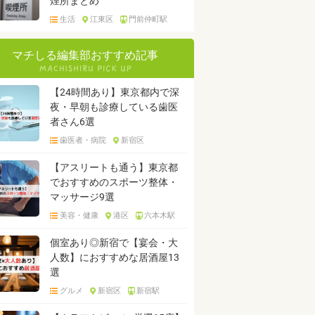
煙所まとめ
生活
江東区
門前仲町駅
マチしる編集部おすすめ記事
【24時間あり】東京都内で深
夜・早朝も診療している歯医
者さん6選
歯医者・病院
新宿区
【アスリートも通う】東京都
でおすすめのスポーツ整体・
マッサージ9選
美容・健康
港区
六本木駅
個室あり◎新宿で【宴会・大
人数】におすすめな居酒屋13
選
グルメ
新宿区
新宿駅