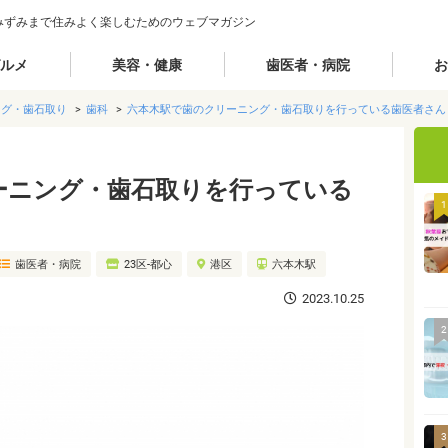
みずみまで住みよく楽しむためのウェブマガジン
ルメ
美容・健康
歯医者・病院
お
ング・歯石取り
歯科
六本木駅で歯のクリーニング・歯石取りを行っている歯医者さん
ーニング・歯石取りを行っている
1
歯医者・病院
23区-都心
港区
六本木駅
2023.10.25
2
3