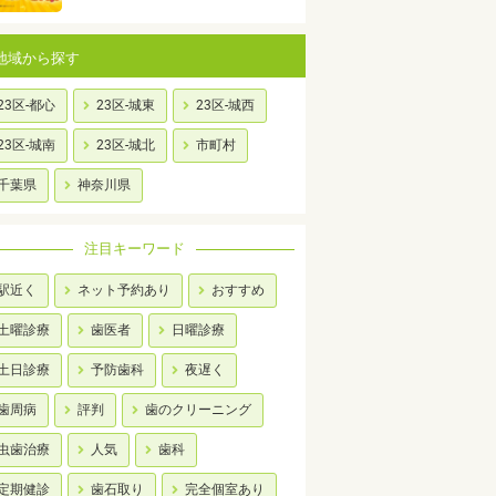
地域から探す
23区-都心
23区-城東
23区-城西
23区-城南
23区-城北
市町村
千葉県
神奈川県
注目キーワード
駅近く
ネット予約あり
おすすめ
土曜診療
歯医者
日曜診療
土日診療
予防歯科
夜遅く
歯周病
評判
歯のクリーニング
虫歯治療
人気
歯科
定期健診
歯石取り
完全個室あり