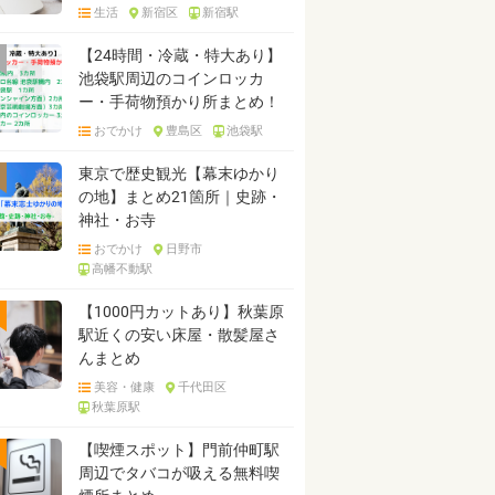
生活
新宿区
新宿駅
【24時間・冷蔵・特大あり】
池袋駅周辺のコインロッカ
ー・手荷物預かり所まとめ！
おでかけ
豊島区
池袋駅
東京で歴史観光【幕末ゆかり
の地】まとめ21箇所｜史跡・
神社・お寺
おでかけ
日野市
高幡不動駅
【1000円カットあり】秋葉原
駅近くの安い床屋・散髪屋さ
んまとめ
美容・健康
千代田区
秋葉原駅
【喫煙スポット】門前仲町駅
周辺でタバコが吸える無料喫