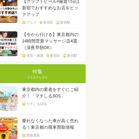
【クラフトビール×厳選15店】
新宿でおすすめなお店をピッ
クアップ
グルメ
新宿区
新宿駅
【今から行ける】東京都内の
24時間営業マッサージ店4選
（深夜早朝OK）
美容・健康
新宿区
新宿駅
特集
東京都内の業者をすぐにご紹
介！「マチしるSOS」
マチしるSOS
乗れなくなった車が高く売れ
る！東京都の廃車買取情報
廃車買取