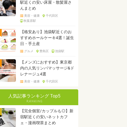
駅近くの安い床屋・散髪屋さ
んまとめ
美容・健康
千代田区
秋葉原駅
【格安あり】池袋駅近くのお
すすめホールケーキ4選！誕生
日・手土産
グルメ
豊島区
池袋駅
【メンズにおすすめ】東京都
内の人気リンパマッサージ&ド
レナージュ4選
美容・健康
千代田区
人気記事ランキング Top5
【完全個室/カップルも◎】新
宿駅近くの安いネットカフ
ェ・漫画喫茶まとめ