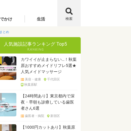
でかけ
生活
検索
まとめ
人気施設記事ランキング Top5
カワイイが止まらない…！秋葉
原おすすめメイドリフレ5選★
人気メイドマッサージ
美容・健康
千代田区
秋葉原駅
【24時間あり】東京都内で深
夜・早朝も診療している歯医
者さん6選
歯医者・病院
新宿区
【1000円カットあり】秋葉原