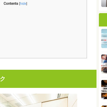
Contents
[
hide
]
ック