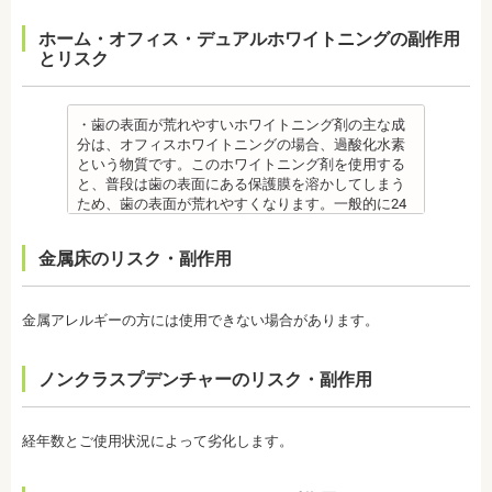
が改善されない方は、治療期間が延びる場合があり
【プロフィール】
また、歯の形成期に過度にフッ素を摂取すると歯の
日本大学歯学部口腔外科第２講座大学院卒業
ます。
日本歯科大学新潟生命歯学部卒業
フッ素症（斑状歯）が発生する場合があります。
ホーム・オフィス・デュアルホワイトニングの副作用
歯学博士（口腔外科学）
・矯正治療で歯を動かして歯並びを整える「動的治
新潟大学医歯学総合病院にて研修
（過剰摂取）推定中毒量は、5歳児（体重18Kg）が
とリスク
日本大学歯学部非常勤講師
療」を終えて歯並びが改善されても、まだ歯が元の
都内歯科医院にて勤務
週5回法のフッ化物洗口液（0.05％フッ化ナトリウム
社会福祉法人富士白苑理事
位置に戻ろうとする傾向があるため、一定期間動か
溶液）を40人分一度に飲んだ場合に到達（厚生労働
した歯をとどめておく保定が必要です。歯の位置が
省 フッ化物の急性中毒量 e-ヘルスネット）
安定するまでの保定期間には個人差があるので、治
また、フッ素を塗った場合でも、ブラッシング不足
・歯の表面が荒れやすいホワイトニング剤の主な成
療後も歯科医師の指示を守ってください。
や磨き残しがあれば虫歯はできてしまいます。フッ
分は、オフィスホワイトニングの場合、過酸化水素
監修医情報 医療法人社団日坂会 理事長 日坂充宏
素は虫歯ができにくくなるだけで、通常の歯ブラ
という物質です。このホワイトニング剤を使用する
先生
シ、歯間掃除などは必要です。
と、普段は歯の表面にある保護膜を溶かしてしまう
【プロフィール】
備考 フッ素を塗布して、歯をコーティングし虫歯に
ため、歯の表面が荒れやすくなります。一般的に24
日本大学歯学部卒業
強い歯にする予防歯科処置です。もともとフッ素は
～48時間程度で保護膜はもとに戻りますが、その間
日本大学歯学部口腔外科第２講座大学院卒業
体内に存在している物質の一つなので安心して使用
は特に注意が必要です。
金属床のリスク・副作用
歯学博士（口腔外科学）
することが可能です。特に、塗布する時期に制限が
・ホワイトニング剤の影響で知覚過敏がおこるケー
日本大学歯学部非常勤講師
ないため、生えたての乳歯にも塗布することが可能
スがあります。薬剤が歯の神経に強い刺激を与えて
社会福祉法人富士白苑理事
です。
しまうため、神経が敏感になりやすいのです。オフ
金属アレルギーの方には使用できない場合があります。
監修医情報 菊地由利佳先生
ィスホワイトニングで使用する薬剤はホームホワイ
【プロフィール】
トニングのものより濃度が高いため、より知覚過敏
日本歯科大学新潟生命歯学部卒業
になりやすい傾向があります。
ノンクラスプデンチャーのリスク・副作用
新潟大学医歯学総合病院にて研修
・歯科で行うホワイトニングでも1回の施術で思った
都内歯科医院にて勤務
ような白さに仕上がらないことがあります。また、
個人の歯の特徴により色ムラが出ることがありま
経年数とご使用状況によって劣化します。
す。歯の厚みの違いやホワイトニングの作用が出に
くい部分があることなどにより、想定した白さや均
一な白さにならないことがあるのです。これは、常