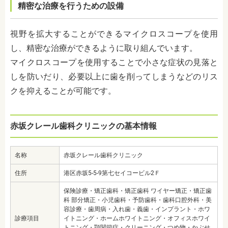
精密な治療を行うための設備
視野を拡大することができるマイクロスコープを使用
し、精密な治療ができるように取り組んでいます。
マイクロスコープを使用することで小さな症状の見落と
しを防いだり、必要以上に歯を削ってしまうなどのリス
クを抑えることが可能です。
赤坂クレール歯科クリニックの基本情報
名称
赤坂クレール歯科クリニック
住所
港区赤坂5-5-9第七セイコービル2Ｆ
保険診療・矯正歯科・矯正歯科 ワイヤー矯正・矯正歯
科 部分矯正・小児歯科・予防歯科・歯科口腔外科・美
容診療・歯周病・入れ歯・義歯・インプラント・ホワ
診療項目
イトニング・ホームホワイトニング・オフィスホワイ
トニング・顎関節症・クリーニング・つめ物・かぶせ