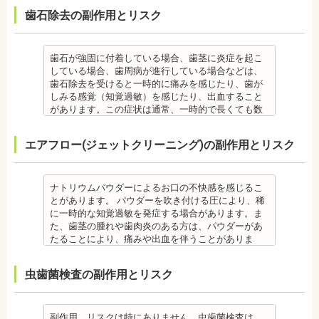
日本大学歯学部口腔外科第２講座大学院卒業
ん。クリーニング後にも、日々の生活で再付着しま
あります。特に切歯（せっし：上下前歯各4本）、歯
気、不眠など不定愁訴が起こる場合がありますの
が崩れることで、口が大きく開かない、食事を噛む
・心臓の疾患、骨粗鬆症等、内科的にインプラント
歯石除去の副作用とリスク
歯学博士（口腔外科学）
す。また、歯科のクリーニングだけでは、虫歯や歯
の凸凹が大きい患者様の場合、発症する事がありま
で、鎮痛剤、吐き気止め等、歯科医師の指示のもと
ときに痛みが出る顎関節症を発症する場合がありま
治療に適さないケースもあります。また、普段服薬
日本大学歯学部非常勤講師 社会福祉法人富士白苑理
周病の予防にはなりません。
す。
服用する場合があります。
す。他にも自律神経失調症になることもあります。
している血圧のお薬等も治療に影響する場合があり
事
毎日のブラッシングなどは継続して行う必要があり
・顎の成長に合わせて歯並びを治していくため、一
・治療中と治療後の見た目に個人差が大きくあらわ
噛み合わせが原因の場合は、噛み合わせの治療を行
ます。治療相談時に申告してください。
ます。
歯石が強固に付着している場合、歯茎に炎症を起こ
時的に歯並びが悪い状態になることもあります。
れる治療です。また、歯科医師との見解の相違も起
います。
・歯がない箇所のリカバリー治療ですが、その欠損
備考
している場合、歯周病が進行している場合などは、
・大人になってから再度矯正が必要になることがあ
こりえます。歯科医師とよくご相談ください。
・矯正終了後に矯正箇所が元に戻る場合もありま
箇所のみの治療ではなく、全体のかみ合わせを提案
自宅で、歯磨きをしていても、落とすことの出来な
歯石除去を受けると一時的に痛みを感じたり、歯が
ります。
・矯正力が強すぎると、歯の根が短くなる「歯根吸
す。
してくれる方針を選択するとよいでしょう。
い汚れや、歯石の元となる歯垢・バイオフィルムを
しみる感覚（知覚過敏）を感じたり、出血すること
・定期的な通院などにご協力いただけない場合、治
収」が起こるリスクが高くなります。
その他
・手術ではありますが、麻酔を行うため、手術中に
歯科で専門の機器・技術によって除去する技術で
があります。この症状は通常、一時的で長くても数
療の結果に差が出る場合があります。
・歯や骨の状態、歯の動きを妨げる癖があった場
・治したい部分の一部の歯並びにのみ対応できま
痛みを感じることは基本的にありません。
す。
日で落ち着いてなくなります。
・個人差により治療期間が数年かかることがありま
合、虫歯や歯周病の発生など、治療計画よりも治療
す。全体の噛み合わせが整っていない場合は、治療
監修医情報 医療法人社団日坂会 理事長 日坂充宏
クリーニング後にフッ素塗布を行えば、より虫歯予
また、歯石除去に使われる機器は、治療中、高音が
す。
期間が長くなる場合があります。
を進めることができない場合もあります。
先生
エアフロー(ジェットクリーニング)の副作用とリスク
防に効果的です。
鳴り響きます。機器は歯石が多い人、広範囲に歯石
・固いものが一時的に噛めなくなることがありま
・矯正治療では、歯肉が下がる場合（歯肉退縮）が
・矯正中、頭痛、首や肩のこり、強い倦怠感、吐き
【プロフィール】
監修医情報 菊地由利佳先生
が付いている人に使われるのですが、高音が苦手な
す。また、ガムや餅など、装置に引っかかるものが
あります。特に切歯（せっし：上下前歯各4本）、歯
気、不眠など不定愁訴が起こる場合がありますの
日本大学歯学部卒業
【プロフィール】
人は音を我慢する必要があります。
食べられなくなることもあります。
の凸凹が大きい患者様の場合、発症する事がありま
で、鎮痛剤、吐き気止め等、歯科医師の指示のもと
日本大学歯学部口腔外科第２講座大学院卒業
日本歯科大学新潟生命歯学部卒業
備考
・装置が壊れることがあります。その際は歯科医師
ナトリウムパウダーによるお口の不快感を感じるこ
す。
服用する場合があります。
歯学博士（口腔外科学）
新潟大学医歯学総合病院にて研修
歯石とは、歯垢が石のように固くなって歯と歯の間
に相談してください。
とがあります。 パウダーを吹き付ける圧により、稀
・個人差により治療期間が数年かかることがありま
・治療中と治療後の見た目に個人差が大きくあらわ
日本大学歯学部非常勤講師
都内歯科医院にて勤務
や歯の表面、歯茎と歯の隙間などにこびりついたも
・個人差がありますが、矯正装置にかなりのストレ
に一時的な知覚過敏を発症する場合があります。ま
す。
れる治療です。また、歯科医師との見解の相違も起
社会福祉法人富士白苑理事
のです。唾液腺開口部の近くにある歯に特に着きや
スを受ける患者さんもいます。
た、歯茎の腫れや歯肉炎のある方は、パウダーがあ
・固いものが一時的に噛めなくなります。また、ガ
こりえます。歯科医師とよくご相談ください。
すく、具体的には「下の前歯の裏側」や「上の奥歯
・矯正中は、器具を装着するため、食べかすが詰ま
たることにより、痛みや出血を伴うことがありま
ムや餅など、装置に引っかかるものが食べられなく
・矯正力が強すぎると、歯の根が短くなる「歯根吸
の外側」によく見られます。
りやすく虫歯、歯周病を招きやすくなります。（矯
す。多くの場合、すぐに出血はおさまり、数日で治
なることもあります。
収」が起こるリスクが高くなります。
歯石になると自宅でのブラッシングで取ることはで
正器具をつけている箇所の虫歯は、基本的に矯正終
癒します。 ケースによっては、完全に汚れを落とし
・装置が壊れることがあります。その際は歯科医院
・歯や骨の状態、歯の動きを妨げる癖があった場
虫歯菌検査の副作用とリスク
きません。
了まで治療できません。）
きれない場合があります。
を受診してください。
合、虫歯や歯周病の発生など、治療計画よりも治療
なお、歯垢とは口腔内に常在している細菌の塊で歯
・虫歯や歯周炎が発生すると一旦、装置を取り外し
また、エアフローは外来性の着色は落としますが、
・個人差があり、かなりのストレスを受ける患者さ
期間が長くなる場合があります。
石の前段階です。歯垢の段階であれば歯ブラシで簡
て歯科医院で治療をする場合もあります。
本来の歯の色自体は白くできません。歯自体を白く
んもいます。
・矯正治療では、歯肉が下がる場合（歯肉退縮）が
単に取り除くことができますが、沈着したまま時間
・患者様が、取り外しできる矯正装置や補助装置の
したい場合にはホワイトニングが有効です。 着色汚
・矯正中は、器具を装着するため、食べかすが詰ま
副作用、リスクは特にありません。虫歯菌検査は、
あります。特に切歯（せっし：上下前歯各4本）、歯