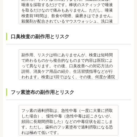
が経過すると歯石になって歯周病を進行させてしま
装着時間を守っていなかったり、定期的な来院がで
れはエアフロー後に再付着することもあります。継
りやすく虫歯、歯周病を招きやすくなります。（矯
唾液を採取するだけです。棒状のスティックで唾液
の凸凹が大きい患者様の場合、発症する事がありま
います。歯科での歯石除去は、専門の機器を使用
きなかったりした場合は、治療期間が延びる可能性
続的効果を得るには、定期的な施術が必要です。
正器具をつけている箇所の虫歯治療は、基本的に矯
を取るだけなので痛みもありません。ただし、唾液
す。
し、歯石を取り除くことができます。
があります。
エアフローは、着色を落とす審美目的として行われ
正終了まで治療できません。）
検査前1時間は、飲食や喫煙、歯磨きはできません。
・個人差により治療期間が数年かかることがありま
歯石を取り除けば、歯周病の治療となり歯のぐらつ
・特殊な噛み合わせ、骨の硬さ、歯のかたちの場合
るため、健康保険の適用外となり自由診療となりま
・虫歯や歯周炎が発生すると一旦、装置を取り外し
殺菌剤が配合されているマウスウォッシュ、洗口液
す。
き、歯茎の出血、口臭などが改善できます。
は、治療期間が長くなる場合があります。
す。 妊娠中、放射線治療中、呼吸器疾患、ナトリウ
て歯科医院で治療をする場合もあります。
なども、検査前12時間は使用できません。 運動も唾
・固いものが一時的に噛めなくなります。また、ガ
監修医情報 菊地由利佳先生
・舌で歯を押す癖など、歯並びに悪影響をあたえる
ム摂取制限が必要な人など、安全性を考慮し、エア
・患者様が、取り外しできる矯正装置や補助装置の
液の分泌量に影響があるので検査前は行えません。
ムや餅など、装置に引っかかるものが食べられなく
口臭検査の副作用とリスク
【プロフィール】
癖が改善されない場合は、治療期間が延びることが
フローを受けられない人もいます。
装着時間を守っていなかったり、定期的な来院がで
また検査1ヶ月以内に抗生物質を使用している場合も
なることもあります。
日本歯科大学新潟生命歯学部卒業
あります。
備考
きなかった場合は、治療期間が延びる場合がありま
正確な結果が出ないことがあるので時期を延ばす場
・装置が壊れることがあります。その際は歯科医院
新潟大学医歯学総合病院にて研修 都内歯科医院にて
・矯正治療で歯を動かして歯並びを整える「動的治
エアフローは、歯面清掃を行う機器です。細かなパ
す。
合もあります。健康保険の適用外となり自由診療と
を受診してください。
勤務
療」を終えて歯並びが改善されても、まだ歯が元の
ウダー粒子をジェット噴射で歯に吹き付け、歯にこ
・特殊な噛み合わせ、骨の硬さ、歯のかたちの場合
なります。
・個人差があり、かなりのストレスを受ける患者様
副作用、リスクは特にありませんが、検査は短時間
位置に戻ろうとする傾向があるため、一定期間動か
びりついた汚れを落とすことができます。
は、治療期間が長くなる場合があります。
備考
もいます。
で終わるものから複合的なものまで内容は医院によ
した歯を正しい位置にとどめておく保定が必要で
歯科で主に歯の着色やタバコのヤニ除去の用途とし
・舌で歯を押す癖や、歯並びに悪影響をあたえる癖
ご自身の唾液の量、性質、虫歯の原因菌の量を知
・矯正中は、器具を装着するため、食べかすが詰ま
って異なります。その後、口臭改善への対応方法の
す。歯の位置が安定するまでの保定期間には個人差
て使われていますが、歯周ポケット内の歯周病の細
が改善されない方は、治療期間が延びる場合があり
り、虫歯予防とセルフケア強化を目的とした検査で
りやすく虫歯、歯周病を招きやすくなります。（矯
説明、消臭ケア用品の紹介、生活習慣指導などが行
があるので、治療後も歯科医師の指示を守ってくだ
菌除去にも効果があります。
ます。
す。
正器具をつけている箇所の虫歯治療は、基本的に矯
われます。検査は1回ではなく、その後、何度か通院
さい。
監修医情報 菊地由利佳先生
・矯正治療で歯を動かして歯並びを整える「動的治
[虫歯菌検査で確認できる内容] (例)
正終了まで治療できません。）
が必要となる場合があります。
監修医情報 医療法人社団日坂会 理事長 日坂充宏
【プロフィール】
療」を終えて歯並びが改善されても、まだ歯が元の
・虫歯菌の数が少ないのか多いのか
・虫歯や歯周炎が発生すると一旦、装置を取り外し
健康保険の適用外となり自由診療となります。
フッ素塗布の副作用とリスク
先生
日本歯科大学新潟生命歯学部卒業
位置に戻ろうとする傾向があるため、一定期間動か
・酸性度（酸性になる程歯が溶けやすい）
て歯科医院で治療をする場合もあります。
備考
【プロフィール】
新潟大学医歯学総合病院にて研修
した歯をとどめておく保定が必要です。歯の位置が
・緩衝能・白血球・タンパク質・口の中の清潔度 ま
・患者様が、取り外しできる矯正装置や補助装置の
口臭は、体調や病気と関わりがあることも多く、口
日本大学歯学部卒業
都内歯科医院にて勤務
安定するまでの保定期間には個人差があるので、治
た、よく噛んでいるか、甘いものを摂る頻度なども
装着時間を守っていなかったり、定期的な来院がで
臭で悩んでいる場合はその関連性も合わせて検査が
日本大学歯学部口腔外科第２講座大学院卒業
療後も歯科医師の指示を守ってください。
同時に確認します。
きなかった場合は、治療期間が延びる場合がありま
必要です。また、よく食べる食べ物、ブラッシング
フッ素の過剰摂取は、急性中毒（一度に大量に摂取
歯学博士（口腔外科学）
・矯正終了後に矯正箇所が元に戻る場合もありま
監修医情報 菊地由利佳先生
す。
不足、喫煙や飲酒などが影響する場合もあるので、
した場合）、 慢性中毒（急性中毒は起こさないが、
日本大学歯学部非常勤講師
す。
【プロフィール】
・特殊な噛み合わせ、骨の硬さ、歯のかたちの場合
原因がわかれば口臭軽減に向けて指導が行われま
頻回に長期間摂取した）などの中毒症状を起こしま
社会福祉法人富士白苑理事
監修医情報 医療法人社団日坂会 理事長 日坂充宏
日本歯科大学新潟生命歯学部卒業
は、治療期間が長くなる場合があります。
す。
す。ただし、歯科のフッ素塗布で過剰摂取になる恐
先生
新潟大学医歯学総合病院にて研修
・舌で歯を押す癖や、歯並びに悪影響をあたえる癖
監修医情報 菊地由利佳先生
れは極めて低いです。
【プロフィール】 日本大学歯学部卒業
都内歯科医院にて勤務