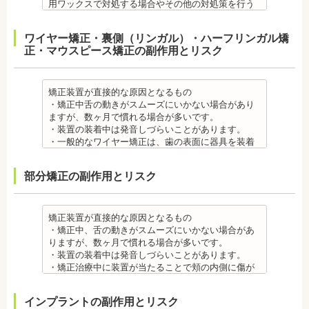
用ワックスで対処する場合やその他の対処策を行う
場合があります。
・舌の動きがスムーズにいかない場合があります
ワイヤー矯正・裏側（リンガル）・ハーフリンガル矯
が、数ヶ月で慣れることが多いです。
正・マウスピース矯正の副作用とリスク
・装置の装着中は発音しづらいことがあります。
・矯正装置を装着した直後や、ワイヤーを交換した
直後に痛みを感じることがありますが、数日でおさ
まる場合が多いです。また、冷たいものを飲んだと
矯正装置が直接的な原因となるもの
きにしみる「知覚過敏」があらわれる場合がありま
・矯正中舌の動きがスムーズにいかない場合があり
すが、基本的には数日で改善されます。長期間痛む
ますが、数ヶ月で慣れる場合が多いです。
場合は、歯科医師に相談しましょう。
・装置の装着中は発音しづらいことがあります。
金属アレルギー
・一般的なワイヤー矯正は、歯の表面に器具を装着
・多くの場合、矯正装置には金属素材が使用されて
するため、目立ちます。見た目にも矯正をしている
います。金属アレルギーのある方、不安がある方
ことがわかるというリスクがあります。
部分矯正の副作用とリスク
は、皮膚科で行われているパッチテストなどをうけ
・矯正治療中に装置が当たることで頬の内側に傷が
て、アレルギー源を特定し、歯科医師に伝えてくだ
ついたり、口内炎になったり、歯の移動に伴う痛み
さい。矯正装置を装着したあとに、皮膚や口腔の粘
を感じることもありますので、必要に応じワックス
膜にアレルギー症状が起きた場合は、速やかに歯科
で対処する場合やその他の対処策を行う場合があり
矯正装置が直接的な原因となるもの
医師の指示を仰いでください。
ます。
・矯正中、舌の動きがスムーズにいかない場合があ
抜歯・麻酔 ・矯正をしたい箇所に十分なスペースが
・矯正装置を装着した直後や、ワイヤーを交換した
りますが、数ヶ月で慣れる場合が多いです。
ない場合は、抜歯を必要とすることもあります。健
直後に痛みを感じることがありますが、数日でおさ
・装置の装着中は発音しづらいことがあります。
康上問題のない歯を抜歯する場合もあります。
まる場合が多いです。また、冷たいものを飲んだと
・矯正治療中に装置が当たることで頬の内側に傷が
・抜歯する場合は麻酔注射を行います。麻酔薬の中
きにしみる「知覚過敏」があらわれる場合がありま
ついたり、口内炎になったり、歯の移動に伴う痛み
には、成分に心拍数、血圧を上げる作用があるもの
すが、数日で改善されます。長期間痛む場合は、歯
を感じることもありますので、必要に応じワックス
インプラントの副作用とリスク
もあるため、心が起こることもあります。臓や血圧
科医師に相談しましょう。
で対処する場合やその他の対処策を行う場合があり