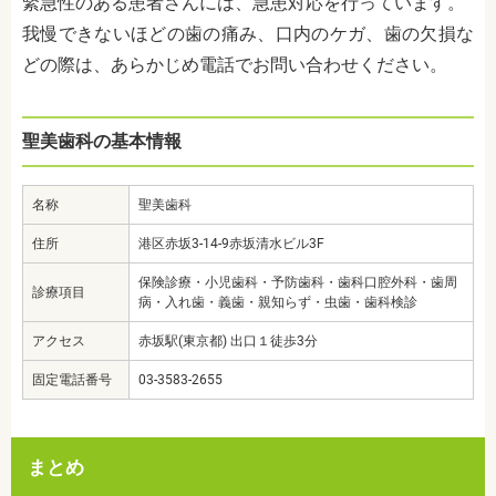
緊急性のある患者さんには、急患対応を行っています。
我慢できないほどの歯の痛み、口内のケガ、歯の欠損な
どの際は、あらかじめ電話でお問い合わせください。
聖美歯科の基本情報
名称
聖美歯科
住所
港区赤坂3-14-9赤坂清水ビル3F
保険診療・小児歯科・予防歯科・歯科口腔外科・歯周
診療項目
病・入れ歯・義歯・親知らず・虫歯・歯科検診
アクセス
赤坂駅(東京都) 出口１徒歩3分
固定電話番号
03-3583-2655
まとめ