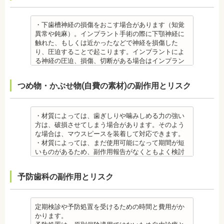
に問題がある方が使用すると、動悸、血圧上昇を起
金属アレルギー
ます。
こす場合があります。また、麻酔がきいている最中
・矯正装置には、さまざまな金属素材が使用されて
・矯正装置を装着した直後や、ワイヤーを交換した
は、頬を噛んだり、熱いものを飲んだりしてもわか
いるため、金属アレルギーのある方、不安がある方
直後に痛みを感じることがありますが、数日でおさ
・下歯槽神経の損傷をおこす場合があります（知覚
らないため、口腔内を傷つけるリスクがあります。
は、皮膚科で行われているパッチテストをうけて、
まる場合が多いです。また、冷たいものを飲んだと
異常や鈍麻）。インプラント手術の際に下顎神経に
さらに、麻酔によって悪心、嘔吐、アレルギー反応
アレルギー材料を特定し、歯科医師に伝えてくださ
きにしみる「知覚過敏」があらわれる場合がありま
触れた、もしくは近かったなどで神経を損傷した
虫歯・歯周病 ・矯正治療中、矯正装置の周りなど、
い。矯正装置を装着したあとに、皮膚や口腔の粘膜
すが、基本的には数日で改善されます。長期間痛む
り、圧迫することで起こります。インプラントによ
ブラッシング（歯磨き）しにくい部分ができるた
にアレルギー症状が起きた場合は、速やかに歯科医
場合は、歯科医師に相談しましょう。
る神経の圧迫、損傷、切断がある場合はインプラン
め、虫歯や歯周炎のリスクが高くなります。
師の指示を仰いでください。
金属アレルギー
トを撤去します。経過を見る場合や、内服薬で治療
間食を控え、矯正治療中に合ったブラッシング指導
抜歯・麻酔
・矯正装置には、さまざまな金属素材が使用されて
を行うこともあります。
つめ物・かぶせ物(自費の素材)の副作用とリスク
を歯科医師より受けて 、毎日丁寧なブラッシング、
・矯正をしたい箇所に十分なスペースがない場合
いるため、金属アレルギーのある方、不安がある方
・上あごにインプラントを埋める際に、上顎洞を破
歯を清潔にしてリスクを抑えましょう。また、歯科
は、抜歯を必要とする場合もあります。健康上問題
は、皮膚科で行われているパッチテストをうけて、
る場合があります。手術した時に感染が生じると蓄
医院において、歯のクリーニングやフッ素塗布など
のない歯の抜歯の場合もあります。
アレルギー材料を特定し、歯科医師に伝えてくださ
膿症になる場合があります。この場合は、インプラ
のケアをすることも役立ちます。
・抜歯する場合は麻酔注射を行います。麻酔の中に
い。矯正装置を装着したあとに、皮膚や口腔の粘膜
ントを除去する場合もあります。また、蓄膿症の治
・材質によっては、歯ぎしりや噛みしめる力の強い
・矯正中に虫歯が悪化した場合は、矯正終了後に虫
は、成分に心拍数、血圧を上げる作用があるものも
にアレルギー症状が起きた場合は、速やかに歯科医
療には耳鼻咽喉科にて治療が必要な場合もありま
方は、破損させてしまう場合があります。そのよう
歯の治療をする、もしくは、矯正中に器具を一度外
あるため、心臓や血圧に問題がある方が使用する
師の指示を仰いでください。
す。
な場合は、マウスピースを装着して対応できます。
して治療を行う必要が生じることがあります。
と、動悸、血圧上昇を起こす場合があります。ま
抜歯・麻酔
・インプラントは、入れ歯の治療とは異なり、外科
・材質によっては、まだ使用可能になって期間が短
・基本的に、矯正中には虫歯や歯周病の治療が行え
た、頬を噛んでもわからなかったり、熱いものを飲
・矯正をしたい箇所に十分なスペースがない場合
手術を行う必要があります。手術により今までは何
いものがあるため、副作用報告がなくともよく検討
ません。そのため矯正前にこれらの治療を終わらせ
んでもわからないため、口腔内を傷つけるリスクが
は、抜歯を必要とする場合もあります。健康上問題
の問題もなかった神経や血管などにも手を加えるこ
する必要があります。
る必要があります。矯正を専門とする歯科医院の場
あります。
のない歯の抜歯の場合もあります。抜歯する場合は
とがあるためリスクがあります。また、手術自体受
ジルコニア
合は、一般的な歯科医院で、事前に虫歯、歯周病の
予防歯科の副作用とリスク
さらに、麻酔によって悪心、嘔吐、アレルギー反応
痛みを感じることもありますので、歯科医師の判断
けられない場合もあります。免疫力や抵抗力が低下
・ジルコニア自体が割れてしまうのではなく、表面
治療を行う必要があることもあります。
が起こることもあります。
のもと麻酔を行うこともあります。麻酔の中には、
しやすく、歯周病の発生リスクの高いとされる糖尿
を覆っているポーセレンというセラミックが割れて
治療終了後
虫歯・歯周病
成分に心拍数、血圧を上げる作用があるものもある
病の方、口腔内の衛生状態の悪い方や、あごの骨が
しまうことのほうが多くあります。
・矯正終了後に矯正箇所が元に戻る場合もありま
・矯正中、虫歯が悪化する場合があります。治療終
ため、心臓や血圧に問題がある方が使用すると、動
足りない方、喫煙者の方は、事前に生活習慣の改
原因のひとつとしては、ポーセレンというセラミッ
定期検診や予防処置を受けるための時間と費用がか
す。その程度に個人差があります。
了後に虫歯の治療をする場合と器具を一度外して虫
悸、血圧上昇を起こす場合があります。また、頬を
善、治療が必要となる場合があります。
クとジルコニアの密着度が、セラミック同士との場
かります。
・矯正終了して数か月から数年経過すると噛み合わ
歯の治療を行う場合があります。
噛んでもわからなかったり、熱いものを飲んでもわ
・インプラント術後すぐには違和感があったり、痛
合や金属とセラミックとの場合に比べて、若干弱い