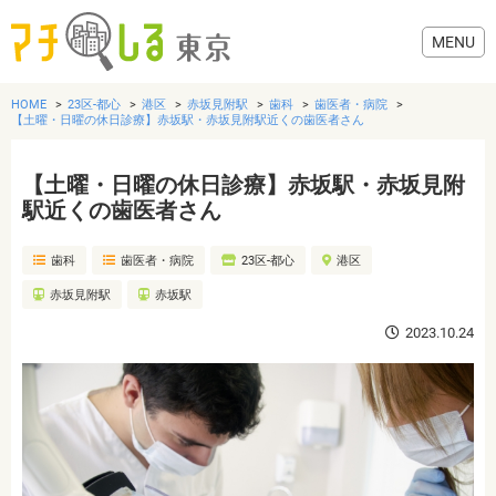
HOME
23区-都心
港区
赤坂見附駅
歯科
歯医者・病院
【土曜・日曜の休日診療】赤坂駅・赤坂見附駅近くの歯医者さん
【土曜・日曜の休日診療】赤坂駅・赤坂見附
グルメ
駅近くの歯医者さん
歯科
歯医者・病院
23区-都心
港区
美容・健康
赤坂見附駅
赤坂駅
歯医者・病院
2023.10.24
おでかけ
生活