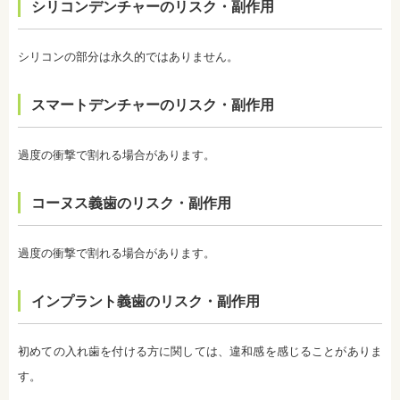
シリコンデンチャーのリスク・副作用
に起こるということではなく、個人差が大きいた
め、実際のところは施術をしてみないと分からない
と言わざるを得ません。しかし、ホワイトニングを
続けていくことで目立たなくなることが多いです。
シリコンの部分は永久的ではありません。
・ホワイトニング後は、徐々に色戻りをおこす場合
がほとんどです。
スマートデンチャーのリスク・副作用
・白さを維持するためにはメンテナンスが必要にな
ります。歯科医師によって、違いがありますので事
前にご確認ください。
・ホワイトニングは、歯の表面が荒れる、知覚過敏
過度の衝撃で割れる場合があります。
になる可能性があります。
・ホワイトニング中は、お茶、コーヒー、カレー、
ケチャップなど避けたほうがいい飲み物、食事があ
コーヌス義歯のリスク・副作用
ります。また、ホワイトニングが終わってもこれら
の飲み物、食事を避けたほうが白さは持続します。
監修医情報 医療法人社団日坂会 理事長 日坂充宏
過度の衝撃で割れる場合があります。
先生
【プロフィール】
日本大学歯学部卒業
インプラント義歯のリスク・副作用
日本大学歯学部口腔外科第２講座大学院卒業
歯学博士（口腔外科学）
日本大学歯学部非常勤講師
初めての入れ歯を付ける方に関しては、違和感を感じることがありま
社会福祉法人富士白苑理事
す。