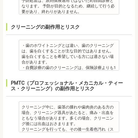
予防処置は、原則保険適用ではないため自由診療と
せが悪くなる可能性があります。噛み合わせが悪く
・矯正治療中、矯正装置の周りなど、ブラッシング
からないため、口腔内を傷つけるリスクがありま
み、腫れ、出血などが発生する場合がありますが、
場合があるからです。他にも、激しい歯ぎしりをす
なります。 予防が目的となるため、継続して行う必
なると、咀嚼障害の場合は、噛み合わせの治療を行
（歯磨き）しにくい部分ができるため、虫歯や歯周
す。さらに、麻酔によって悪心、嘔吐、アレルギー
これらの症状の多くについては一時的なもので、多
る人の場合、どうしてもセラミックの部分はジルコ
要があり、終わりがありません。
います、頭痛、肩こりを招く事があります。また、
炎のリスクが高くなります。間食を控え、矯正治療
反応が起こることもあります。
くの場合2～3日で治まります。
ニアよりも強度が落ちるので、割れてしまうケース
監修医情報 菊地由利佳先生
噛み合わせのバランスが崩れることで、口が大きく
中に合ったブラッシング指導を歯科医師より受けて
虫歯・歯周病
・治療期間が長くかかる場合があります。あごの骨
があります。
【プロフィール】
開かない、食事を噛むときに痛みが出る顎関節症を
、毎日丁寧なブラッシング、歯を清潔にしてリスク
クリーニングの副作用とリスク
・矯正中、虫歯が悪化する場合があります。治療終
に穴をあけて人工の歯根を埋め込み、その上に人工
メタルセラミック
日本歯科大学新潟生命歯学部卒業
発症する場合があります。
を抑えましょう。
了後に虫歯の治療をする場合と器具を一度外して虫
の歯を被せるため、インプラントが骨に接着するま
・メタルセラミック(セラミックボンド)治療は、歯と
新潟大学医歯学総合病院にて研修
他にも自律神経失調症になることもあります。噛み
また、歯科医院で歯をクリーニングすることや、フ
歯の治療を行う場合があります。
でに3ケ月～6ケ月程度の治癒期間を要します。ま
歯茎の境が黒く変色してしまうケースがあります。
都内歯科医院にて勤務
合わせが原因。
ッ素塗布など、歯科医院でのケアも役立ちます。
・矯正治療中、矯正装置の周りなど、ブラッシング
た、インプラントを埋め込む骨の厚みを増やす手術
オールセラミック
・歯のホワイトニングとは違い、歯のクリーニング
その他
・矯正中は、基本的に虫歯や歯周病の治療が行えな
（歯磨き）しにくい部分ができるため、虫歯や歯周
を行う場合、さらに期間を要することになります。
・オールセラミック治療は、本数が多いと費用が高
は、歯を白くすることが主な目的ではありません。
・個人差がありますが子供にとって大きなストレス
いため、矯正前にこれらの治療を終わらせる必要が
炎のリスクが高くなります。間食を控え、矯正治療
・インプラント治療を受けると定期検診、メインテ
額となる場合が多くあります。また、陶器であり強
歯を白くすることを希望している方には適さない場
になる場合があります。装置装着後もしっかりと状
あります。矯正専門の歯科の場合は、一般の歯科で
中に合ったブラッシング指導を歯科医師より受けて
ナンスをし続けなければいけません。人工物である
度は低いため、奥歯には不向きです。前歯でも欠け
合があります。
況を聞いて話し合ってください。
虫歯、歯周病の治療を行う必要もあります。
、毎日丁寧なブラッシング、歯を清潔にしてリスク
インプラントが虫歯になることはありませんが、日
てしまうこともあるため、歯ぎしりのクセがある方
・自費診療の歯のクリーニングは、保険診療よりも1
・矯正中、頭痛、首や肩のこり、強い倦怠感、吐き
治療終了後
を抑えましょう。
ごろから丁寧なメインテナンスが必要となります。
はマウスピースで保護する場合もあります。
度の施術費用が比較的高く、施術時間も長くかかる
気、不眠など不定愁訴が起こることがあります。そ
・矯正終了後に矯正箇所が元に戻る場合もありま
また、歯科医院で歯をクリーニングすることや、フ
また、口の中の衛生状態が悪いと、インプラント周
・保険適用外のつめ物、被せ物もメリットばかりで
可能性があります。
の場合は、鎮痛剤、吐き気止め等、歯科医師の指示
す。
ッ素塗布など、歯科医院でのケアも予防に役立ちま
PMTC（プロフェッショナル・メカニカル・ティー
囲炎という病気にかかる可能性があります。インプ
はなく、デメリットもあるため、検討される方は、
・歯のクリーニングは、歯科医院によって「クリー
のもと服用してください。
・矯正終了して数か月から数年経過するとかみ合わ
す。
ス・クリーニング）の副作用とリスク
ラントの機能をより長く維持するために、定期検診
歯科医師と十分に相談しましょう。
ニング」と書いているところと「PMTC」と書いてい
・治療の経過と治療後の見た目に個人差が大きくあ
せが悪くなる可能性があります。かみ合わせが悪く
・矯正中は、虫歯や歯周病の治療が行えないため矯
が必要となります。
監修医情報 医療法人社団日坂会 理事長 日坂充宏
るところがあります。PMTCは専用の機器が用いられ
らわれる治療です。また、歯科医師との見解の相違
なると、咀嚼障害、頭痛、肩こりを招く事がありま
正前にこれらの治療を終わらせる必要があります。
・インプラント治療は、入れ歯、ブリッジ治療とは
先生
るのに対し、クリーニングは歯科医院によっては歯
も起こりえます。歯科医師とよくご相談ください。
す。
矯正専門の歯科の場合は、一般の歯科で虫歯、歯周
異なり保険適用外となります。
【プロフィール】
石を落とすスケーリングの場合や、PMTCの場合もあ
クリーニング中に、歯茎の腫れや歯肉炎のある方の
・矯正力が強すぎると、歯の根が短くなる「歯根吸
また、かみ合わせのバランスが崩れることで、口が
病の治療を行う必要もあります。
・インプラント治療は、お子様、妊婦の方は受けら
日本大学歯学部卒業
るので、事前に内容を確認されるとよいでしょう。
場合、クリーニング器具があたると、痛み・出血を
収」が起こるリスクが高くなります。
大きく開かない、食事を噛むときに痛みが出る顎関
治療終了後
れません。骨の成長途中になるお子様は、インプラ
日本大学歯学部口腔外科第２講座大学院卒業
監修医情報 医療法人社団日坂会 理事長 日坂充
ともなう場合があります。多くの場合、クリーニン
・歯や骨の状態、歯の動きを妨げる癖があった場
節症を発症する場合があります。他にも自律神経失
・矯正終了後に噛み合わせが悪くなる可能性があり
ント治療はできません。痛み止め、抗生物質等を治
歯学博士（口腔外科学）
宏先生
グ後には出血はおさまります。
合、虫歯や歯周病の発生など、治療計画よりも治療
調症になることもあります。かみ合わせが原因の場
ます。
療に使用するため妊娠中、妊娠の可能性のある方、
日本大学歯学部非常勤講師
【プロフィール】
クリーニングを行っても、その後一生着色汚れ（ス
期間が長くなる場合があります。
合は、かみ合わせの治療を行います。 その他
噛み合わせが悪くなると、咀嚼障害、頭痛、肩こり
授乳中の方は、インプラント治療はお控えくださ
社会福祉法人富士白苑理事
日本大学歯学部卒業
テイン）や歯垢・歯石がつかないわけではありませ
・矯正治療では、歯肉が下がる場合（歯肉退縮）が
・矯正中、頭痛、首や肩のこり、強い倦怠感、吐き
を招く事があります。また、噛み合わせのバランス
い。