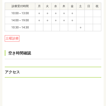
診療受付時間
月
火
水
木
金
土
日
祝
10:00～13:00
○
○
○
○
○
14:00～19:00
○
○
○
○
○
10:30～14:30
○
土曜診療
空き時間確認
アクセス