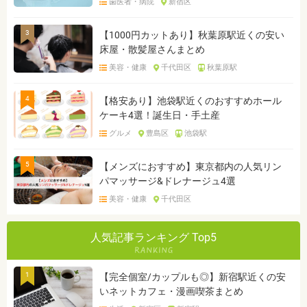
歯医者・病院
新宿区
3
【1000円カットあり】秋葉原駅近くの安い
床屋・散髪屋さんまとめ
美容・健康
千代田区
秋葉原駅
4
【格安あり】池袋駅近くのおすすめホール
ケーキ4選！誕生日・手土産
グルメ
豊島区
池袋駅
5
【メンズにおすすめ】東京都内の人気リン
パマッサージ&ドレナージュ4選
美容・健康
千代田区
人気記事ランキング Top5
1
【完全個室/カップルも◎】新宿駅近くの安
いネットカフェ・漫画喫茶まとめ