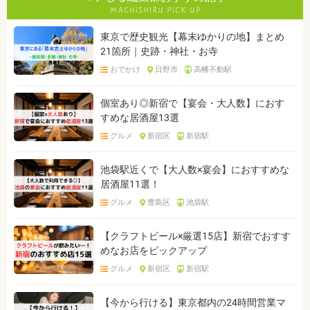
東京で歴史観光【幕末ゆかりの地】まとめ
21箇所｜史跡・神社・お寺
おでかけ
日野市
高幡不動駅
個室あり◎新宿で【宴会・大人数】におす
すめな居酒屋13選
グルメ
新宿区
新宿駅
池袋駅近くで【大人数×宴会】におすすめな
居酒屋11選！
グルメ
豊島区
池袋駅
【クラフトビール×厳選15店】新宿でおすす
めなお店をピックアップ
グルメ
新宿区
新宿駅
【今から行ける】東京都内の24時間営業マ