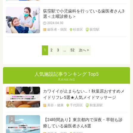
荻窪駅で小児歯科を行っている歯医者さん3
選＜土曜診療も＞
2024.04.30
歯医者・病院
杉並区
荻窪駅
1
2
3
…
52
次へ >
人気施設記事ランキング Top5
1
カワイイが止まらない…！秋葉原おすすめメ
イドリフレ5選★人気メイドマッサージ
美容・健康
千代田区
秋葉原駅
2
【24時間あり】東京都内で深夜・早朝も診
療している歯医者さん6選