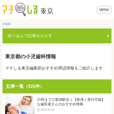
HOME
絞り込んで記事をさがす
グルメ
東京都の小児歯科情報
美容・健康
マチしる東京編集部おすすめ周辺情報をご紹介します
歯医者・病院
記事一覧（520件）
おでかけ
カテゴリを選ぶ
21時まで◎新宿駅近く【夜遅く受付可能】
すべて
グルメ
美容・健康
歯医者・病院
おでかけ
な歯医者さんのおすすめ情報
生活
2025.05.20
生活
お役立ち情報