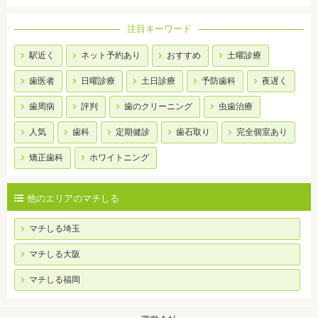
注目キーワード
駅近く
ネット予約あり
おすすめ
土曜診療
歯医者
日曜診療
土日診療
予防歯科
夜遅く
歯周病
評判
歯のクリーニング
虫歯治療
人気
歯科
定期健診
歯石取り
完全個室あり
矯正歯科
ホワイトニング
他のエリアのマチしる
マチしる埼玉
マチしる大阪
マチしる福岡