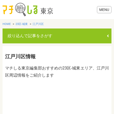
HOME
23区-城東
江戸川区
絞り込んで記事をさがす
グルメ
江戸川区情報
美容・健康
マチしる東京編集部おすすめの23区-城東エリア、江戸川
区周辺情報をご紹介します
歯医者・病院
おでかけ
カテゴリを選ぶ
すべて
グルメ
美容・健康
歯医者・病院
おでかけ
生活
生活
お役立ち情報