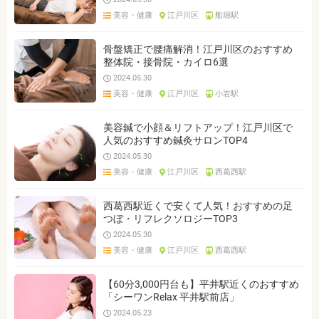
美容・健康
江戸川区
船堀駅
骨盤矯正で腰痛解消！江戸川区のおすすめ
整体院・接骨院・カイロ6選
2024.05.30
美容・健康
江戸川区
小岩駅
美容鍼で小顔＆リフトアップ！江戸川区で
人気のおすすめ鍼灸サロンTOP4
2024.05.30
美容・健康
江戸川区
西葛西駅
西葛西駅近くで安くて人気！おすすめの足
つぼ・リフレクソロジーTOP3
2024.05.30
美容・健康
江戸川区
西葛西駅
【60分3,000円台も】平井駅近くのおすすめ
「シーワンRelax 平井駅前店」
2024.05.23