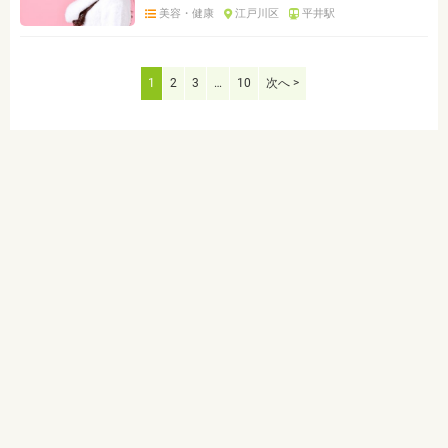
美容・健康
江戸川区
平井駅
1
2
3
…
10
次へ >