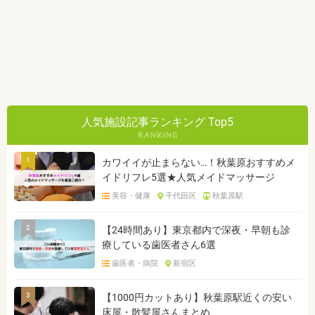
人気施設記事ランキング Top5
1
カワイイが止まらない…！秋葉原おすすめメ
イドリフレ5選★人気メイドマッサージ
美容・健康
千代田区
秋葉原駅
2
【24時間あり】東京都内で深夜・早朝も診
療している歯医者さん6選
歯医者・病院
新宿区
3
【1000円カットあり】秋葉原駅近くの安い
床屋・散髪屋さんまとめ