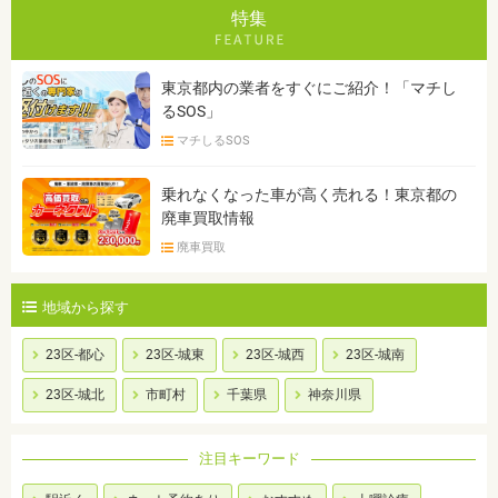
特集
東京都内の業者をすぐにご紹介！「マチし
るSOS」
マチしるSOS
乗れなくなった車が高く売れる！東京都の
廃車買取情報
廃車買取
地域から探す
23区-都心
23区-城東
23区-城西
23区-城南
23区-城北
市町村
千葉県
神奈川県
注目キーワード