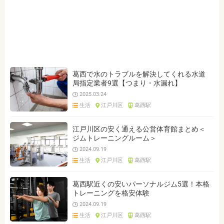
葛西で水のトラブルを解決してくれる水道
局指定業者9選【つまり・水漏れ】
2025.03.24
生活
江戸川区
葛西駅
江戸川区の安く通える公営体育館まとめ＜
ジムトレーニングルーム＞
2024.09.19
生活
江戸川区
葛西駅
葛西駅近くの安いパーソナルジム5選！本格
トレーニングを格安体験
2024.09.19
生活
江戸川区
葛西駅