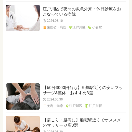
江戸川区で夜間の救急外来・休日診療をお
こなっている病院
2024.06.10
歯医者・病院
江戸川区
小岩駅
【60分3000円台も】船堀駅近くの安いマッ
サージ&整体！おすすめ3選
2024.05.30
美容・健康
江戸川区
江戸川駅
【肩こり・腰痛に】船堀駅近くでオススメ
のマッサージ店3選
2024.05.30