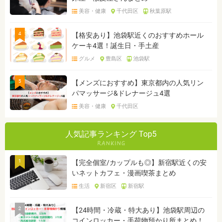
美容・健康
千代田区
秋葉原駅
4
【格安あり】池袋駅近くのおすすめホール
ケーキ4選！誕生日・手土産
グルメ
豊島区
池袋駅
5
【メンズにおすすめ】東京都内の人気リン
パマッサージ&ドレナージュ4選
美容・健康
千代田区
人気記事ランキング Top5
1
【完全個室/カップルも◎】新宿駅近くの安
いネットカフェ・漫画喫茶まとめ
生活
新宿区
新宿駅
2
【24時間・冷蔵・特大あり】池袋駅周辺の
コインロッカー・手荷物預かり所まとめ！