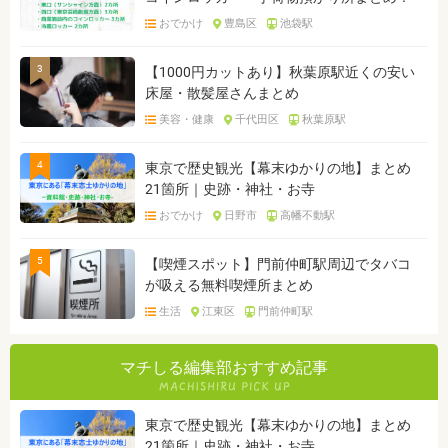
おでかけ
豊島区
池袋駅
3
【1000円カットあり】秋葉原駅近くの安い
床屋・散髪屋さんまとめ
美容・健康
千代田区
秋葉原駅
4
東京で歴史観光【幕末ゆかりの地】まとめ
21箇所｜史跡・神社・お寺
おでかけ
日野市
高幡不動駅
5
【喫煙スポット】門前仲町駅周辺でタバコ
が吸える無料喫煙所まとめ
生活
江東区
門前仲町駅
マチしる編集部おすすめ記事
東京で歴史観光【幕末ゆかりの地】まとめ
21箇所｜史跡・神社・お寺