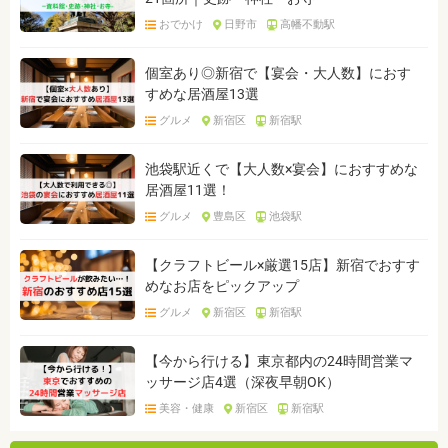
おでかけ
日野市
高幡不動駅
個室あり◎新宿で【宴会・大人数】におす
すめな居酒屋13選
グルメ
新宿区
新宿駅
池袋駅近くで【大人数×宴会】におすすめな
居酒屋11選！
グルメ
豊島区
池袋駅
【クラフトビール×厳選15店】新宿でおすす
めなお店をピックアップ
グルメ
新宿区
新宿駅
【今から行ける】東京都内の24時間営業マ
ッサージ店4選（深夜早朝OK）
美容・健康
新宿区
新宿駅