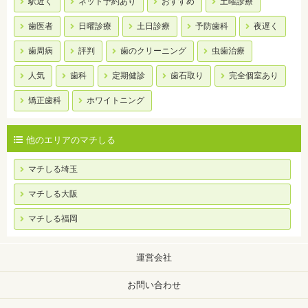
駅近く
ネット予約あり
おすすめ
土曜診療
歯医者
日曜診療
土日診療
予防歯科
夜遅く
歯周病
評判
歯のクリーニング
虫歯治療
人気
歯科
定期健診
歯石取り
完全個室あり
矯正歯科
ホワイトニング
他のエリアのマチしる
マチしる埼玉
マチしる大阪
マチしる福岡
運営会社
お問い合わせ