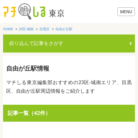
HOME
23区-城南
目黒区
自由が丘駅
絞り込んで記事をさがす
グルメ
自由が丘駅情報
美容・健康
マチしる東京編集部おすすめの23区-城南エリア、目黒
区、自由が丘駅周辺情報をご紹介します
歯医者・病院
おでかけ
カテゴリを選ぶ
記事一覧（42件）
すべて
グルメ
美容・健康
歯医者・病院
おでかけ
生活
生活
お役立ち情報