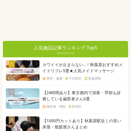
人気施設記事ランキング Top5
1
カワイイが止まらない…！秋葉原おすすめメ
イドリフレ5選★人気メイドマッサージ
美容・健康
千代田区
秋葉原駅
2
【24時間あり】東京都内で深夜・早朝も診
療している歯医者さん6選
歯医者・病院
新宿区
3
【1000円カットあり】秋葉原駅近くの安い
床屋・散髪屋さんまとめ