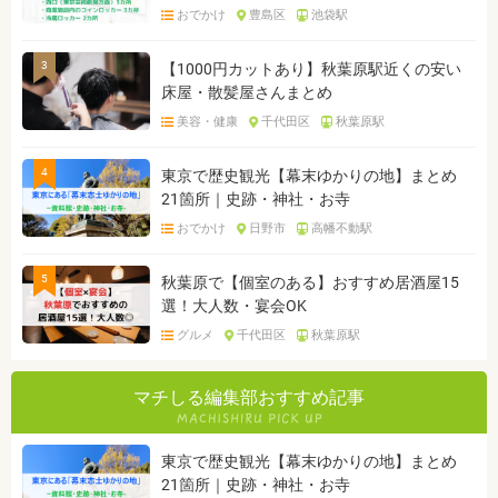
おでかけ
豊島区
池袋駅
3
【1000円カットあり】秋葉原駅近くの安い
床屋・散髪屋さんまとめ
美容・健康
千代田区
秋葉原駅
4
東京で歴史観光【幕末ゆかりの地】まとめ
21箇所｜史跡・神社・お寺
おでかけ
日野市
高幡不動駅
5
秋葉原で【個室のある】おすすめ居酒屋15
選！大人数・宴会OK
グルメ
千代田区
秋葉原駅
マチしる編集部おすすめ記事
東京で歴史観光【幕末ゆかりの地】まとめ
21箇所｜史跡・神社・お寺