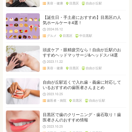
美容・健康
目黒区
自由が丘駅
【誕生日・手土産におすすめ】目黒区の人
気ホールケーキ4選！
2024.05.12
グルメ
目黒区
中目黒駅
頭皮ケア・眼精疲労なら！自由が丘駅のお
すすめヘッドマッサージ&ヘッドスパ4選
2023.11.22
美容・健康
目黒区
自由が丘駅
自由が丘駅近くで入れ歯・義歯に対応して
いるおすすめの歯医者さんまとめ
2023.10.25
歯医者・病院
目黒区
自由が丘駅
目黒区で歯のクリーニング・歯石取り！歯
医者さんのおすすめ情報
2023.10.25