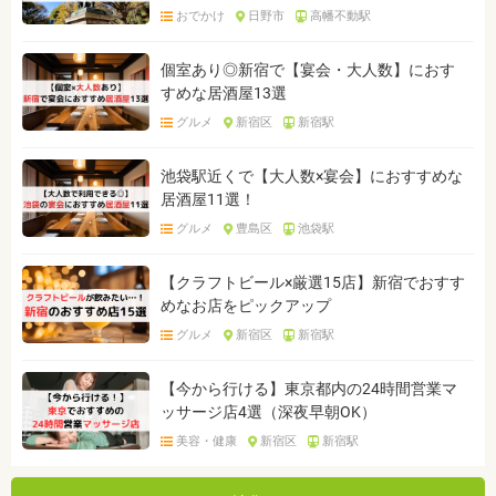
おでかけ
日野市
高幡不動駅
個室あり◎新宿で【宴会・大人数】におす
すめな居酒屋13選
グルメ
新宿区
新宿駅
池袋駅近くで【大人数×宴会】におすすめな
居酒屋11選！
グルメ
豊島区
池袋駅
【クラフトビール×厳選15店】新宿でおすす
めなお店をピックアップ
グルメ
新宿区
新宿駅
【今から行ける】東京都内の24時間営業マ
ッサージ店4選（深夜早朝OK）
美容・健康
新宿区
新宿駅