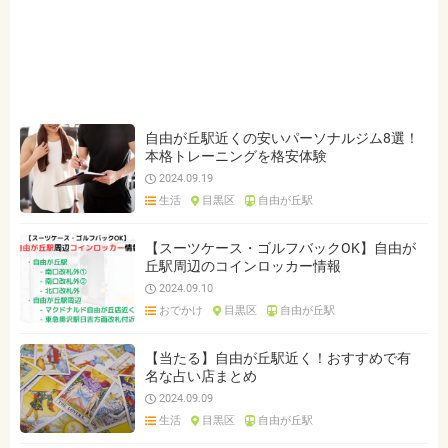
ジャンルを選ぶ
※複数選択可能です
クリア
検索
自由が丘駅近くの安いパーソナルジム8選！
本格トレーニングを格安体験
2024.09.19
生活
目黒区
自由が丘駅
【スーツケース・ゴルフバックOK】自由が
丘駅周辺のコインロッカー情報
2024.09.10
おでかけ
目黒区
自由が丘駅
【当たる】自由が丘駅近く！おすすめで有
名な占い店まとめ
2024.09.09
生活
目黒区
自由が丘駅