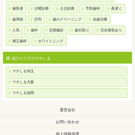
歯医者
日曜診療
土日診療
予防歯科
夜遅く
歯周病
評判
歯のクリーニング
虫歯治療
人気
歯科
定期健診
歯石取り
完全個室あり
矯正歯科
ホワイトニング
他のエリアのマチしる
マチしる埼玉
マチしる大阪
マチしる福岡
運営会社
お問い合わせ
個人情報保護