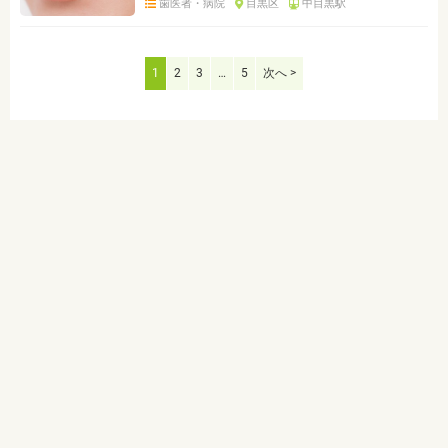
歯医者・病院
目黒区
中目黒駅
1
2
3
…
5
次へ >