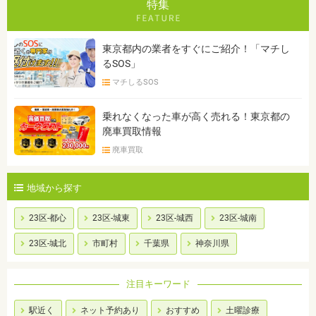
特集
東京都内の業者をすぐにご紹介！「マチし
るSOS」
マチしるSOS
乗れなくなった車が高く売れる！東京都の
廃車買取情報
廃車買取
地域から探す
23区-都心
23区-城東
23区-城西
23区-城南
23区-城北
市町村
千葉県
神奈川県
注目キーワード
駅近く
ネット予約あり
おすすめ
土曜診療