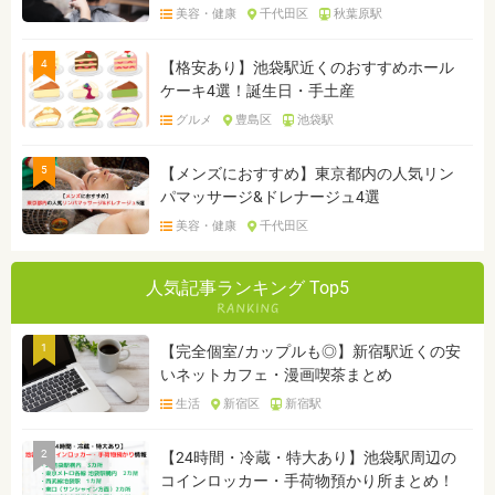
美容・健康
千代田区
秋葉原駅
4
【格安あり】池袋駅近くのおすすめホール
ケーキ4選！誕生日・手土産
グルメ
豊島区
池袋駅
5
【メンズにおすすめ】東京都内の人気リン
パマッサージ&ドレナージュ4選
美容・健康
千代田区
人気記事ランキング Top5
1
【完全個室/カップルも◎】新宿駅近くの安
いネットカフェ・漫画喫茶まとめ
生活
新宿区
新宿駅
2
【24時間・冷蔵・特大あり】池袋駅周辺の
コインロッカー・手荷物預かり所まとめ！