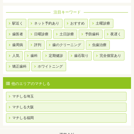
注目キーワード
駅近く
ネット予約あり
おすすめ
土曜診療
歯医者
日曜診療
土日診療
予防歯科
夜遅く
歯周病
評判
歯のクリーニング
虫歯治療
人気
歯科
定期健診
歯石取り
完全個室あり
矯正歯科
ホワイトニング
他のエリアのマチしる
マチしる埼玉
マチしる大阪
マチしる福岡