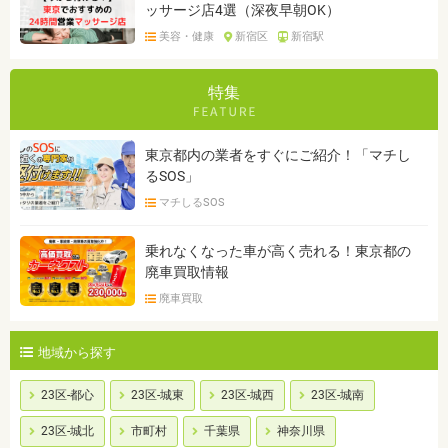
ッサージ店4選（深夜早朝OK）
美容・健康
新宿区
新宿駅
特集
東京都内の業者をすぐにご紹介！「マチし
るSOS」
マチしるSOS
乗れなくなった車が高く売れる！東京都の
廃車買取情報
廃車買取
地域から探す
23区-都心
23区-城東
23区-城西
23区-城南
23区-城北
市町村
千葉県
神奈川県