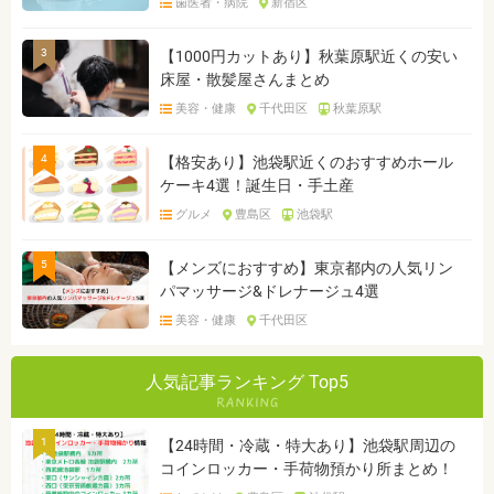
歯医者・病院
新宿区
3
【1000円カットあり】秋葉原駅近くの安い
床屋・散髪屋さんまとめ
美容・健康
千代田区
秋葉原駅
4
【格安あり】池袋駅近くのおすすめホール
ケーキ4選！誕生日・手土産
グルメ
豊島区
池袋駅
5
【メンズにおすすめ】東京都内の人気リン
パマッサージ&ドレナージュ4選
美容・健康
千代田区
人気記事ランキング Top5
1
【24時間・冷蔵・特大あり】池袋駅周辺の
コインロッカー・手荷物預かり所まとめ！