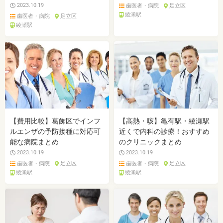
2023.10.19
歯医者・病院
足立区
綾瀬駅
歯医者・病院
足立区
綾瀬駅
【費用比較】葛飾区でインフ
【高熱・咳】亀有駅・綾瀬駅
ルエンザの予防接種に対応可
近くで内科の診療！おすすめ
能な病院まとめ
のクリニックまとめ
2023.10.19
2023.10.19
歯医者・病院
足立区
歯医者・病院
足立区
綾瀬駅
綾瀬駅