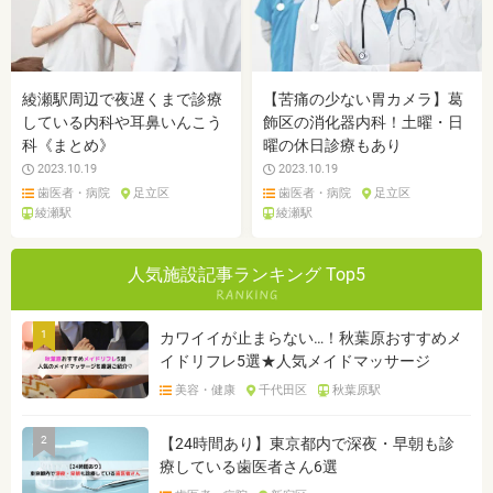
綾瀬駅周辺で夜遅くまで診療
【苦痛の少ない胃カメラ】葛
している内科や耳鼻いんこう
飾区の消化器内科！土曜・日
科《まとめ》
曜の休日診療もあり
2023.10.19
2023.10.19
歯医者・病院
足立区
歯医者・病院
足立区
綾瀬駅
綾瀬駅
人気施設記事ランキング Top5
1
カワイイが止まらない…！秋葉原おすすめメ
イドリフレ5選★人気メイドマッサージ
美容・健康
千代田区
秋葉原駅
2
【24時間あり】東京都内で深夜・早朝も診
療している歯医者さん6選