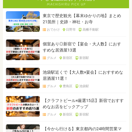
東京で歴史観光【幕末ゆかりの地】まとめ
21箇所｜史跡・神社・お寺
おでかけ
日野市
高幡不動駅
個室あり◎新宿で【宴会・大人数】におす
すめな居酒屋13選
グルメ
新宿区
新宿駅
池袋駅近くで【大人数×宴会】におすすめな
居酒屋11選！
グルメ
豊島区
池袋駅
【クラフトビール×厳選15店】新宿でおすす
めなお店をピックアップ
グルメ
新宿区
新宿駅
【今から行ける】東京都内の24時間営業マ