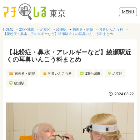
HOME
23区-城東
足立区
綾瀬駅
歯医者・病院
耳鼻いんこう科
【花粉症・鼻水・アレルギーなど】綾瀬駅近くの耳鼻いんこう科まとめ
【花粉症・鼻水・アレルギーなど】綾瀬駅近
グルメ
くの耳鼻いんこう科まとめ
歯医者・病院
耳鼻いんこう科
23区-城東
足立区
美容・健康
綾瀬駅
歯医者・病院
2024.03.22
おでかけ
生活