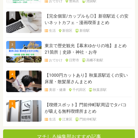
おでかけ
豊島区
池袋駅
2
【完全個室/カップルも◎】新宿駅近くの安
いネットカフェ・漫画喫茶まとめ
生活
新宿区
新宿駅
3
東京で歴史観光【幕末ゆかりの地】まとめ
21箇所｜史跡・神社・お寺
おでかけ
日野市
高幡不動駅
4
【1000円カットあり】秋葉原駅近くの安い
床屋・散髪屋さんまとめ
美容・健康
千代田区
秋葉原駅
5
【喫煙スポット】門前仲町駅周辺でタバコ
が吸える無料喫煙所まとめ
生活
江東区
門前仲町駅
マチしる編集部おすすめ記事