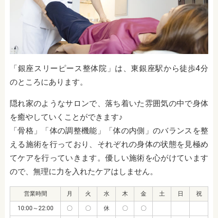
「銀座スリーピース整体院」は、東銀座駅から徒歩4分
のところにあります。
隠れ家のようなサロンで、落ち着いた雰囲気の中で身体
を癒やしていくことができます♪
「骨格」「体の調整機能」「体の内側」のバランスを整
える施術を行っており、それぞれの身体の状態を見極め
てケアを行っていきます。優しい施術を心がけています
ので、無理に力を入れたケアはしません。
営業時間
月
火
水
木
金
土
日
祝
10:00～22:00
〇
〇
休
〇
〇