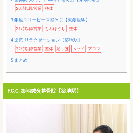
20時以降営業
整体
3
銀座スリーピース整体院【東銀座駅】
21時以降営業
もみほぐし
整体
4
楽気 リラクゼーション【築地駅】
22時以降営業
整体
足つぼ
ヘッド
アロマ
5
まとめ
F.C.C. 築地鍼灸整骨院【築地駅】