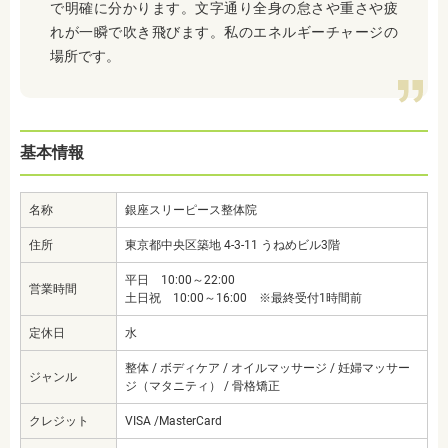
で明確に分かります。文字通り全身の怠さや重さや疲
れが一瞬で吹き飛びます。私のエネルギーチャージの
場所です。
基本情報
名称
銀座スリーピース整体院
住所
東京都中央区築地 4-3-11 うねめビル3階
平日 10:00～22:00
営業時間
土日祝 10:00～16:00 ※最終受付1時間前
定休日
水
整体 / ボディケア / オイルマッサージ / 妊婦マッサー
ジャンル
ジ（マタニティ） / 骨格矯正
クレジット
VISA /MasterCard