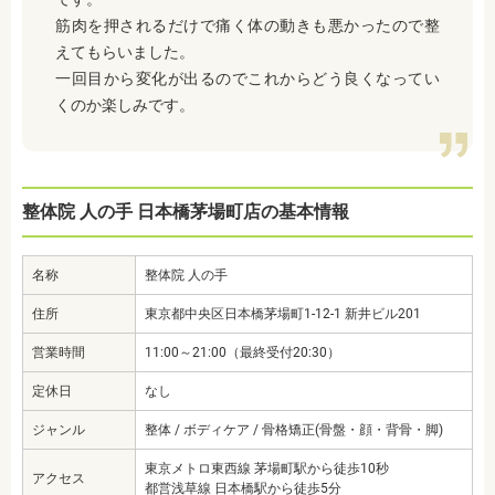
筋肉を押されるだけで痛く体の動きも悪かったので整
えてもらいました。
一回目から変化が出るのでこれからどう良くなってい
くのか楽しみです。
整体院 人の手 日本橋茅場町店の基本情報
名称
整体院 人の手
住所
東京都中央区日本橋茅場町1-12-1 新井ビル201
営業時間
11:00～21:00（最終受付20:30）
定休日
なし
ジャンル
整体 / ボディケア / 骨格矯正(骨盤・顔・背骨・脚)
東京メトロ東西線 茅場町駅から徒歩10秒
アクセス
都営浅草線 日本橋駅から徒歩5分