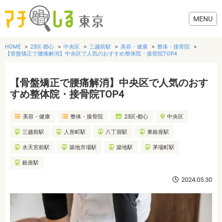
HOME
23区-都心
中央区
三越前駅
美容・健康
整体・接骨院
【骨盤矯正で腰痛解消】中央区で人気のおすすめ整体院・接骨院TOP4
【骨盤矯正で腰痛解消】中央区で人気のおす
グルメ
すめ整体院・接骨院TOP4
美容・健康
整体・接骨院
23区-都心
中央区
美容・健康
三越前駅
人形町駅
八丁堀駅
東銀座駅
歯医者・病院
水天宮前駅
築地市場駅
築地駅
茅場町駅
銀座駅
おでかけ
2024.05.30
生活