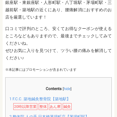
銀座駅・東銀座駅・人形町駅・八丁堀駅・茅場町駅・三
越前駅・築地駅の近くにあり、腰痛解消におすすめのお
店を厳選しています！
口コミで評判のところ、安くてお得なクーポンが使える
ところなどもありますので、最後までチェックしてみて
くださいね。
ぜひお気に入りを見つけて、ツラい腰の痛みを解消して
ください♪
※本記事にはプロモーションが含まれています
Contents
[
hide
]
1
F.C.C. 築地鍼灸整骨院【築地駅】
20時以降営業
整体
あん摩
鍼灸
2
整体院 人の手 日本橋茅場町店【茅場町駅】