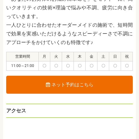
いクオリティの技術×理論で悩みや不調、疲労に向き合
っていきます。
一人ひとりに合わせたオーダーメイドの施術で、短時間
で効果を実感いただけるようなスピーディーさで不調に
アプローチをかけていくのも特徴です♪
営業時間
月
火
水
木
金
土
日
祝
11:00～21:00
〇
〇
〇
〇
〇
〇
〇
〇
ネット予約はこちら
アクセス