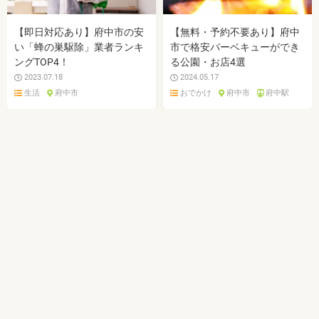
【即日対応あり】府中市の安
【無料・予約不要あり】府中
い「蜂の巣駆除」業者ランキ
市で格安バーベキューができ
ングTOP4！
る公園・お店4選
2023.07.18
2024.05.17
生活
府中市
おでかけ
府中市
府中駅