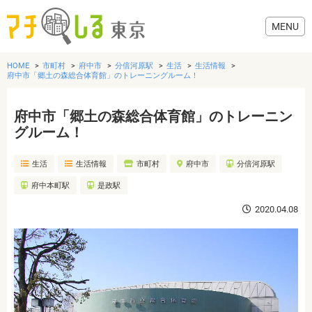
HOME
市町村
府中市
分倍河原駅
生活
生活情報
府中市「郷土の森総合体育館」のトレーニングルーム！
府中市「郷土の森総合体育館」のトレーニン
グルメ
グルーム！
生活
生活情報
市町村
府中市
分倍河原駅
美容・健康
府中本町駅
是政駅
歯医者・病院
2020.04.08
おでかけ
生活