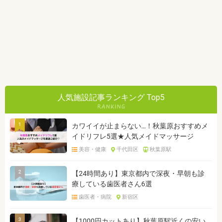
人気施設記事ランキング Top5
1
カワイイが止まらない…！秋葉原おすすめメ
イドリフレ5選★人気メイドマッサージ
美容・健康
千代田区
秋葉原駅
2
【24時間あり】東京都内で深夜・早朝も診
療している歯医者さん6選
歯医者・病院
新宿区
3
【1000円カットあり】秋葉原駅近くの安い