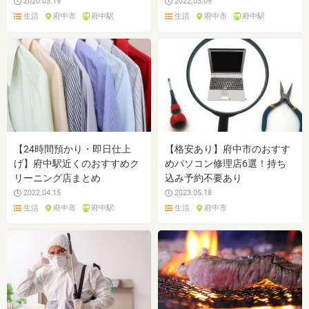
2020.03.19
2022.03.09
生活
府中市
府中駅
生活
府中市
府中駅
【24時間預かり・即日仕上
【格安あり】府中市のおすす
げ】府中駅近くのおすすめク
めパソコン修理店6選！持ち
リーニング店まとめ
込み予約不要あり
2022.04.15
2023.05.18
生活
府中市
府中駅
生活
府中市