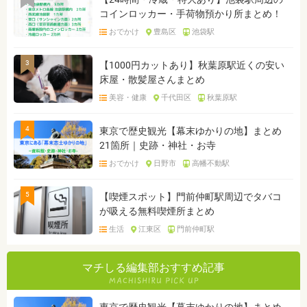
コインロッカー・手荷物預かり所まとめ！
おでかけ
豊島区
池袋駅
3
【1000円カットあり】秋葉原駅近くの安い
床屋・散髪屋さんまとめ
美容・健康
千代田区
秋葉原駅
4
東京で歴史観光【幕末ゆかりの地】まとめ
21箇所｜史跡・神社・お寺
おでかけ
日野市
高幡不動駅
5
【喫煙スポット】門前仲町駅周辺でタバコ
が吸える無料喫煙所まとめ
生活
江東区
門前仲町駅
マチしる編集部おすすめ記事