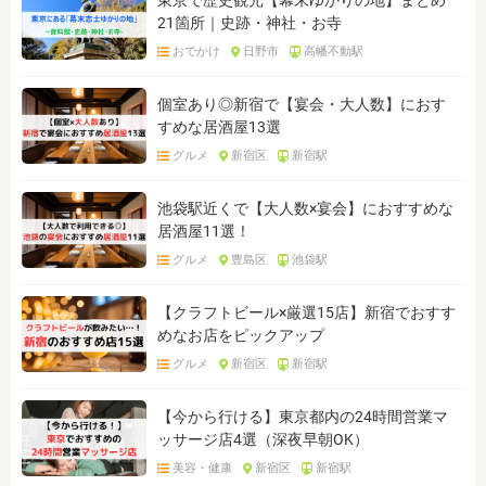
東京で歴史観光【幕末ゆかりの地】まとめ
21箇所｜史跡・神社・お寺
おでかけ
日野市
高幡不動駅
個室あり◎新宿で【宴会・大人数】におす
すめな居酒屋13選
グルメ
新宿区
新宿駅
池袋駅近くで【大人数×宴会】におすすめな
居酒屋11選！
グルメ
豊島区
池袋駅
【クラフトビール×厳選15店】新宿でおすす
めなお店をピックアップ
グルメ
新宿区
新宿駅
【今から行ける】東京都内の24時間営業マ
ッサージ店4選（深夜早朝OK）
美容・健康
新宿区
新宿駅