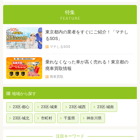
特集
東京都内の業者をすぐにご紹介！「マチし
るSOS」
マチしるSOS
乗れなくなった車が高く売れる！東京都の
廃車買取情報
廃車買取
地域から探す
23区-都心
23区-城東
23区-城西
23区-城南
23区-城北
市町村
千葉県
神奈川県
注目キーワード