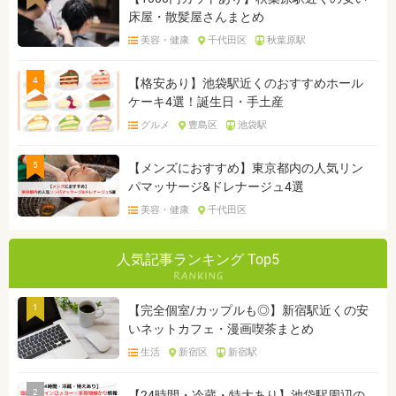
床屋・散髪屋さんまとめ
美容・健康
千代田区
秋葉原駅
4
【格安あり】池袋駅近くのおすすめホール
ケーキ4選！誕生日・手土産
グルメ
豊島区
池袋駅
5
【メンズにおすすめ】東京都内の人気リン
パマッサージ&ドレナージュ4選
美容・健康
千代田区
人気記事ランキング Top5
1
【完全個室/カップルも◎】新宿駅近くの安
いネットカフェ・漫画喫茶まとめ
生活
新宿区
新宿駅
2
【24時間・冷蔵・特大あり】池袋駅周辺の