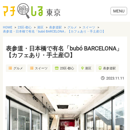
HOME
23区-都心
港区
表参道駅
グルメ
スイーツ
表参道・日本橋で有名「bubó BARCELONA」【カフェあり・手土産◎】
表参道・日本橋で有名「bubó BARCELONA」
グルメ
【カフェあり・手土産◎】
グルメ
スイーツ
23区-都心
港区
表参道駅
美容・健康
2023.11.11
歯医者・病院
おでかけ
生活