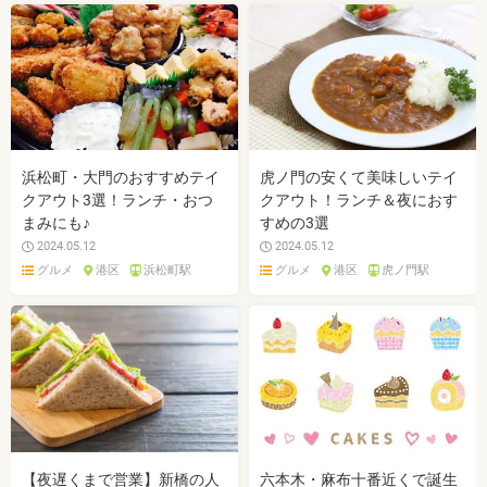
浜松町・大門のおすすめテイ
虎ノ門の安くて美味しいテイ
クアウト3選！ランチ・おつ
クアウト！ランチ＆夜におす
まみにも♪
すめの3選
2024.05.12
2024.05.12
グルメ
港区
浜松町駅
グルメ
港区
虎ノ門駅
【夜遅くまで営業】新橋の人
六本木・麻布十番近くで誕生