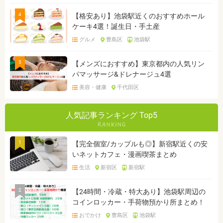
4
【格安あり】池袋駅近くのおすすめホール
ケーキ4選！誕生日・手土産
グルメ
豊島区
池袋駅
5
【メンズにおすすめ】東京都内の人気リン
パマッサージ&ドレナージュ4選
美容・健康
千代田区
人気記事ランキング Top5
1
【完全個室/カップルも◎】新宿駅近くの安
いネットカフェ・漫画喫茶まとめ
生活
新宿区
新宿駅
2
【24時間・冷蔵・特大あり】池袋駅周辺の
コインロッカー・手荷物預かり所まとめ！
おでかけ
豊島区
池袋駅