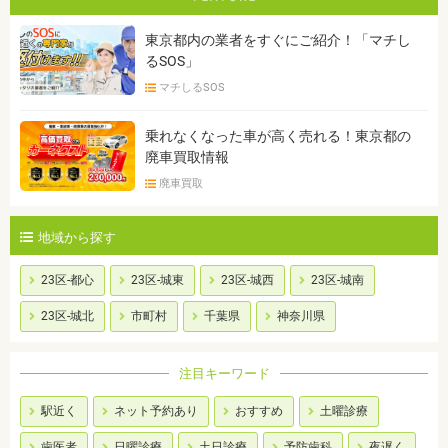
東京都内の業者をすぐにご紹介！「マチし
るSOS」
マチしるSOS
乗れなくなった車が高く売れる！東京都の
廃車買取情報
廃車買取
地域から探す
23区-都心
23区-城東
23区-城西
23区-城南
23区-城北
市町村
千葉県
神奈川県
注目キーワード
駅近く
ネット予約あり
おすすめ
土曜診療
歯医者
日曜診療
土日診療
予防歯科
夜遅く