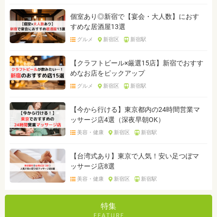
個室あり◎新宿で【宴会・大人数】におす
すめな居酒屋13選
グルメ
新宿区
新宿駅
【クラフトビール×厳選15店】新宿でおすす
めなお店をピックアップ
グルメ
新宿区
新宿駅
【今から行ける】東京都内の24時間営業マ
ッサージ店4選（深夜早朝OK）
美容・健康
新宿区
新宿駅
【台湾式あり】東京で人気！安い足つぼマ
ッサージ店8選
美容・健康
新宿区
新宿駅
特集