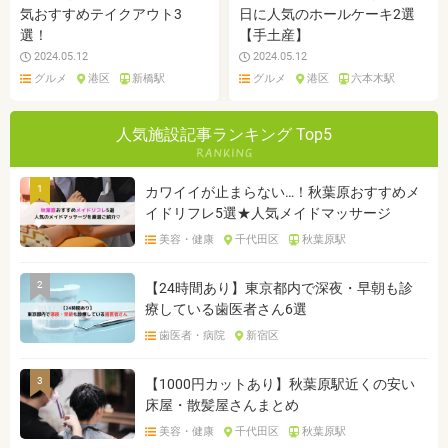
気おすすめテイクアウト3
日に人気のホールケーキ2選
選！
【手土産】
2024.05.12
2024.05.12
グルメ
港区
新橋駅
グルメ
港区
六本木駅
人気施設記事ランキング Top5
1
カワイイが止まらない…！秋葉原おすすめメ
イドリフレ5選★人気メイドマッサージ
美容・健康
千代田区
秋葉原駅
2
【24時間あり】東京都内で深夜・早朝も診
療している歯医者さん6選
歯医者・病院
新宿区
3
【1000円カットあり】秋葉原駅近くの安い
床屋・散髪屋さんまとめ
美容・健康
千代田区
秋葉原駅