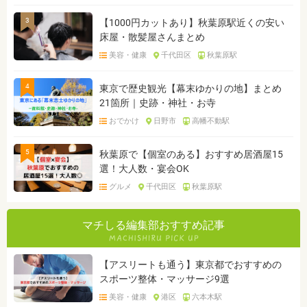
3
【1000円カットあり】秋葉原駅近くの安い
床屋・散髪屋さんまとめ
美容・健康
千代田区
秋葉原駅
4
東京で歴史観光【幕末ゆかりの地】まとめ
21箇所｜史跡・神社・お寺
おでかけ
日野市
高幡不動駅
5
秋葉原で【個室のある】おすすめ居酒屋15
選！大人数・宴会OK
グルメ
千代田区
秋葉原駅
マチしる編集部おすすめ記事
【アスリートも通う】東京都でおすすめの
スポーツ整体・マッサージ9選
美容・健康
港区
六本木駅