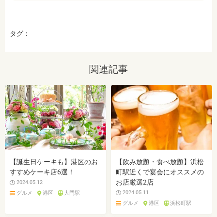
タグ：
関連記事
【誕生日ケーキも】港区のお
【飲み放題・食べ放題】浜松
すすめケーキ店6選！
町駅近くで宴会にオススメの
お店厳選2店
2024.05.12
2024.05.11
グルメ
港区
大門駅
グルメ
港区
浜松町駅