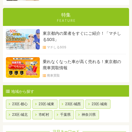
特集
東京都内の業者をすぐにご紹介！「マチし
るSOS」
マチしるSOS
乗れなくなった車が高く売れる！東京都の
廃車買取情報
廃車買取
地域から探す
23区-都心
23区-城東
23区-城西
23区-城南
23区-城北
市町村
千葉県
神奈川県
注目キーワード