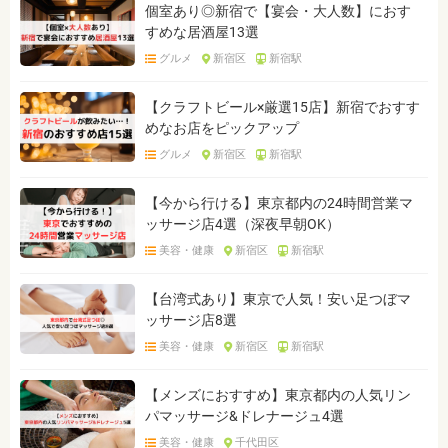
個室あり◎新宿で【宴会・大人数】におす
すめな居酒屋13選
グルメ
新宿区
新宿駅
【クラフトビール×厳選15店】新宿でおすす
めなお店をピックアップ
グルメ
新宿区
新宿駅
【今から行ける】東京都内の24時間営業マ
ッサージ店4選（深夜早朝OK）
美容・健康
新宿区
新宿駅
【台湾式あり】東京で人気！安い足つぼマ
ッサージ店8選
美容・健康
新宿区
新宿駅
【メンズにおすすめ】東京都内の人気リン
パマッサージ&ドレナージュ4選
美容・健康
千代田区