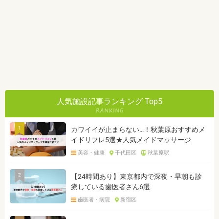
人気施設記事ランキング Top5
1
カワイイが止まらない…！秋葉原おすすめメ
イドリフレ5選★人気メイドマッサージ
美容・健康
千代田区
秋葉原駅
2
【24時間あり】東京都内で深夜・早朝も診
療している歯医者さん6選
歯医者・病院
新宿区