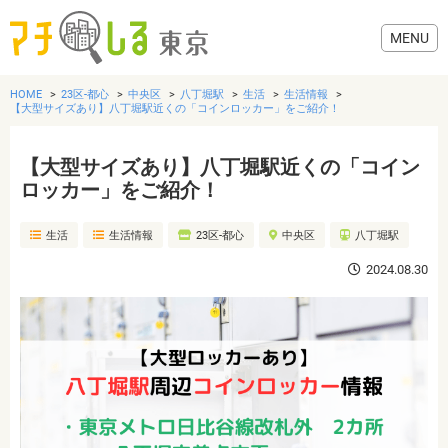
HOME
23区-都心
中央区
八丁堀駅
生活
生活情報
【大型サイズあり】八丁堀駅近くの「コインロッカー」をご紹介！
【大型サイズあり】八丁堀駅近くの「コイン
グルメ
ロッカー」をご紹介！
生活
生活情報
23区-都心
中央区
八丁堀駅
美容・健康
2024.08.30
歯医者・病院
おでかけ
生活