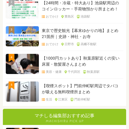
2
【24時間・冷蔵・特大あり】池袋駅周辺の
コインロッカー・手荷物預かり所まとめ！
おでかけ
豊島区
池袋駅
3
東京で歴史観光【幕末ゆかりの地】まとめ
21箇所｜史跡・神社・お寺
おでかけ
日野市
高幡不動駅
4
【1000円カットあり】秋葉原駅近くの安い
床屋・散髪屋さんまとめ
美容・健康
千代田区
秋葉原駅
5
【喫煙スポット】門前仲町駅周辺でタバコ
が吸える無料喫煙所まとめ
生活
江東区
門前仲町駅
マチしる編集部おすすめ記事