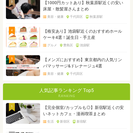
3
【1000円カットあり】秋葉原駅近くの安い
床屋・散髪屋さんまとめ
美容・健康
千代田区
秋葉原駅
4
【格安あり】池袋駅近くのおすすめホール
ケーキ4選！誕生日・手土産
グルメ
豊島区
池袋駅
5
【メンズにおすすめ】東京都内の人気リン
パマッサージ&ドレナージュ4選
美容・健康
千代田区
人気記事ランキング Top5
1
【完全個室/カップルも◎】新宿駅近くの安
いネットカフェ・漫画喫茶まとめ
生活
新宿区
新宿駅