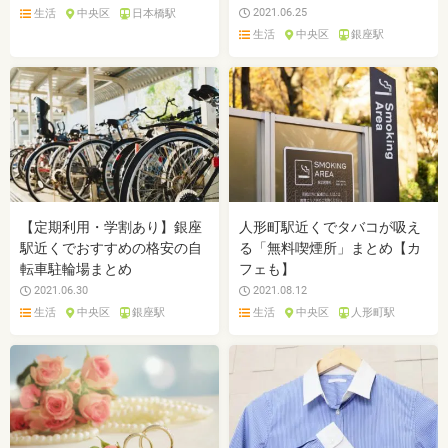
2021.06.25
生活
中央区
日本橋駅
生活
中央区
銀座駅
【定期利用・学割あり】銀座
人形町駅近くでタバコが吸え
駅近くでおすすめの格安の自
る「無料喫煙所」まとめ【カ
転車駐輪場まとめ
フェも】
2021.06.30
2021.08.12
生活
中央区
銀座駅
生活
中央区
人形町駅