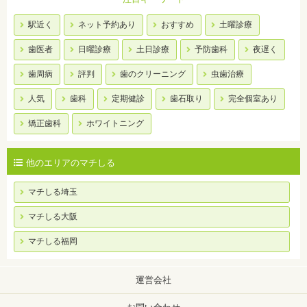
駅近く
ネット予約あり
おすすめ
土曜診療
歯医者
日曜診療
土日診療
予防歯科
夜遅く
歯周病
評判
歯のクリーニング
虫歯治療
人気
歯科
定期健診
歯石取り
完全個室あり
矯正歯科
ホワイトニング
他のエリアのマチしる
マチしる埼玉
マチしる大阪
マチしる福岡
運営会社