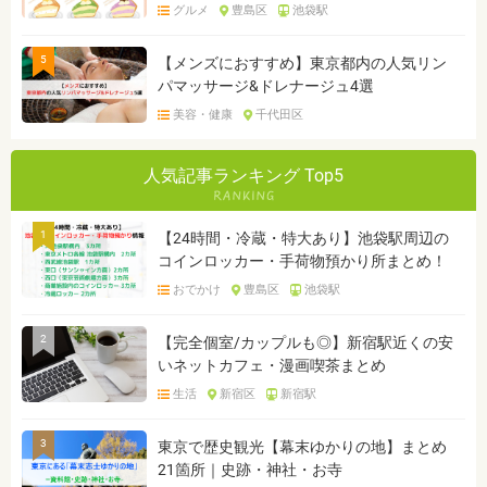
グルメ
豊島区
池袋駅
5
【メンズにおすすめ】東京都内の人気リン
パマッサージ&ドレナージュ4選
美容・健康
千代田区
人気記事ランキング Top5
1
【24時間・冷蔵・特大あり】池袋駅周辺の
コインロッカー・手荷物預かり所まとめ！
おでかけ
豊島区
池袋駅
2
【完全個室/カップルも◎】新宿駅近くの安
いネットカフェ・漫画喫茶まとめ
生活
新宿区
新宿駅
3
東京で歴史観光【幕末ゆかりの地】まとめ
21箇所｜史跡・神社・お寺