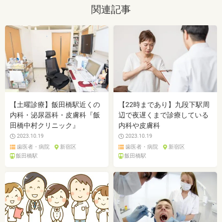
関連記事
【土曜診療】飯田橋駅近くの
【22時まであり】九段下駅周
内科・泌尿器科・皮膚科『飯
辺で夜遅くまで診療している
田橋中村クリニック』
内科や皮膚科
2023.10.19
2023.10.19
歯医者・病院
新宿区
歯医者・病院
新宿区
飯田橋駅
飯田橋駅