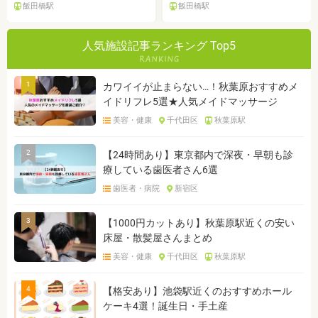
飯田橋駅
飯田橋駅
人気施設記事ランキング Top5
1
カワイイが止まらない…！秋葉原おすすめメ
イドリフレ5選★人気メイドマッサージ
美容・健康
千代田区
秋葉原駅
2
【24時間あり】東京都内で深夜・早朝も診
療している歯医者さん6選
歯医者・病院
新宿区
3
【1000円カットあり】秋葉原駅近くの安い
床屋・散髪屋さんまとめ
美容・健康
千代田区
秋葉原駅
4
【格安あり】池袋駅近くのおすすめホール
ケーキ4選！誕生日・手土産