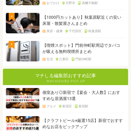
おでかけ
日野市
高幡不動駅
4
【1000円カットあり】秋葉原駅近くの安い
床屋・散髪屋さんまとめ
美容・健康
千代田区
秋葉原駅
5
【喫煙スポット】門前仲町駅周辺でタバコ
が吸える無料喫煙所まとめ
生活
江東区
門前仲町駅
マチしる編集部おすすめ記事
個室あり◎新宿で【宴会・大人数】におす
すめな居酒屋13選
グルメ
新宿区
新宿駅
【クラフトビール×厳選15店】新宿でおすす
めなお店をピックアップ