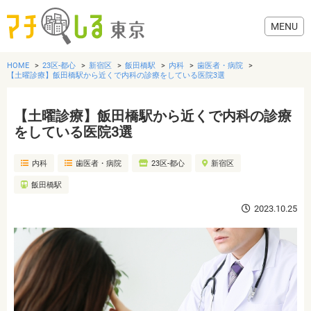
HOME
23区-都心
新宿区
飯田橋駅
内科
歯医者・病院
【土曜診療】飯田橋駅から近くで内科の診療をしている医院3選
【土曜診療】飯田橋駅から近くで内科の診療
グルメ
をしている医院3選
内科
歯医者・病院
23区-都心
新宿区
美容・健康
飯田橋駅
歯医者・病院
2023.10.25
おでかけ
生活