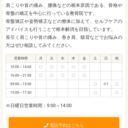
肩こりや首の痛み、腰痛などの根本原因である、骨格や
骨盤の矯正を中心に行っている整骨院です。
骨盤矯正や姿勢矯正などの整体に加えて、セルフケアの
アドバイスも行うことで根本解消を目指しています。
長引く肩こりや首の痛み、巻き肩、猫背などでお悩みの
方はぜひ相談してみてください。
営業時間
月
火
水
木
金
土
日
祝
10:00～14:00
〇
〇
〇
〇
〇
16:00～21:00
〇
〇
〇
〇
〇
09:00～13:00
〇
※1
〇
15:00～17:30
〇
〇
※日曜日営業時間：9:00～14:00
電話予約はこちら