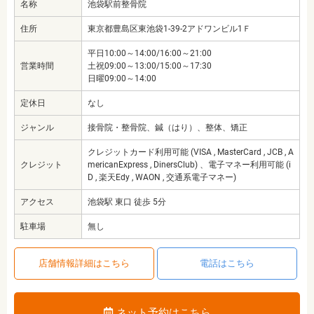
名称
池袋駅前整骨院
住所
東京都豊島区東池袋1-39-2アドワンビル1Ｆ
平日10:00～14:00/16:00～21:00
営業時間
土祝09:00～13:00/15:00～17:30
日曜09:00～14:00
定休日
なし
ジャンル
接骨院・整骨院、鍼（はり）、整体、矯正
クレジットカード利用可能 (VISA , MasterCard , JCB , A
クレジット
mericanExpress , DinersClub) 、電子マネー利用可能 (i
D , 楽天Edy , WAON , 交通系電子マネー)
アクセス
池袋駅 東口 徒歩 5分
駐車場
無し
店舗情報詳細はこちら
電話はこちら
ネット予約はこちら