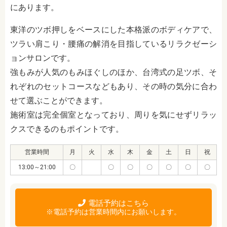
にあります。
東洋のツボ押しをベースにした本格派のボディケアで、
ツラい肩こり・腰痛の解消を目指しているリラクゼーシ
ョンサロンです。
強もみが人気のもみほぐしのほか、台湾式の足ツボ、そ
れぞれのセットコースなどもあり、その時の気分に合わ
せて選ぶことができます。
施術室は完全個室となっており、周りを気にせずリラッ
クスできるのもポイントです。
営業時間
月
火
水
木
金
土
日
祝
13:00～21:00
〇
〇
〇
〇
〇
〇
〇
電話予約はこちら
※電話予約は営業時間内にお願いします。