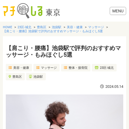
HOME
23区-城北
豊島区
池袋駅
美容・健康
マッサージ
【肩こり・腰痛】池袋駅で評判のおすすめマッサージ・もみほぐし5選
【肩こり・腰痛】池袋駅で評判のおすすめマ
グルメ
ッサージ・もみほぐし5選
美容・健康
マッサージ
整体・接骨院
23区-城北
美容・健康
豊島区
池袋駅
歯医者・病院
2024.05.14
おでかけ
生活