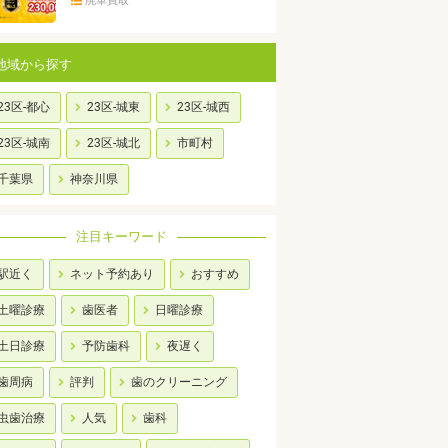
廃車買取
地域から探す
23区-都心
23区-城東
23区-城西
23区-城南
23区-城北
市町村
千葉県
神奈川県
注目キーワード
駅近く
ネット予約あり
おすすめ
土曜診療
歯医者
日曜診療
土日診療
予防歯科
夜遅く
歯周病
評判
歯のクリーニング
虫歯治療
人気
歯科