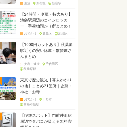
生活
新宿区
新宿駅
【24時間・冷蔵・特大あり】
池袋駅周辺のコインロッカ
ー・手荷物預かり所まとめ！
おでかけ
豊島区
池袋駅
【1000円カットあり】秋葉原
駅近くの安い床屋・散髪屋さ
んまとめ
美容・健康
千代田区
秋葉原駅
東京で歴史観光【幕末ゆかり
の地】まとめ21箇所｜史跡・
神社・お寺
おでかけ
日野市
高幡不動駅
【喫煙スポット】門前仲町駅
周辺でタバコが吸える無料喫