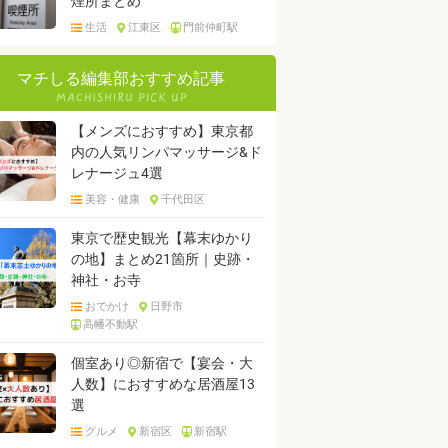
煙所まとめ
生活
江東区
門前仲町駅
マチしる編集部おすすめ記事
【メンズにおすすめ】東京都
内の人気リンパマッサージ&ド
レナージュ4選
美容・健康
千代田区
東京で歴史観光【幕末ゆかり
の地】まとめ21箇所｜史跡・
神社・お寺
おでかけ
日野市
高幡不動駅
個室あり◎新宿で【宴会・大
人数】におすすめな居酒屋13
選
グルメ
新宿区
新宿駅