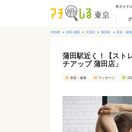
東京をす
グ
HOME
23区-城南
大田区
蒲田駅
美容・健
蒲田駅近く！【スト
チアップ 蒲田店」
美容・健康
マッサージ
23