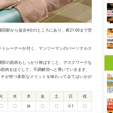
田駅から徒歩4分のところにあり、夜21:00まで営
チトレーナーが付く、マンツーマンのパーソナルス
層部の筋肉もしっかり伸ばすこと、デスクワークな
の筋肉をほぐして、不調解消へと導いていきます。
ッチが持つ多彩なメリットを味わってみてはいかが
火
水
木
金
土
日
祝
〇
〇
休
〇
〇
※1
〇