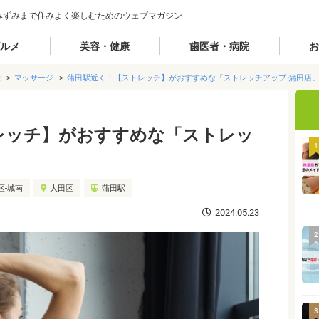
みずみまで住みよく楽しむためのウェブマガジン
ルメ
美容・健康
歯医者・病院
お
康
マッサージ
蒲田駅近く！【ストレッチ】がおすすめな「ストレッチアップ 蒲田店
レッチ】がおすすめな「ストレッ
1
区-城南
大田区
蒲田駅
2024.05.23
2
3