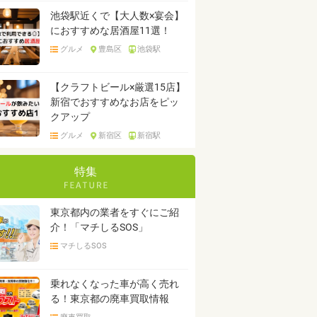
池袋駅近くで【大人数×宴会】
におすすめな居酒屋11選！
グルメ
豊島区
池袋駅
【クラフトビール×厳選15店】
新宿でおすすめなお店をピッ
クアップ
グルメ
新宿区
新宿駅
特集
東京都内の業者をすぐにご紹
介！「マチしるSOS」
マチしるSOS
乗れなくなった車が高く売れ
る！東京都の廃車買取情報