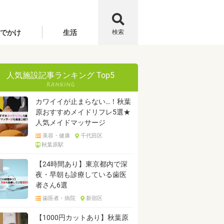
でかけ
生活
検索
」
人気施設記事ランキング Top5
カワイイが止まらない…！秋葉
原おすすめメイドリフレ5選★
人気メイドマッサージ
美容・健康
千代田区
秋葉原駅
【24時間あり】東京都内で深
夜・早朝も診療している歯医
者さん6選
歯医者・病院
新宿区
【1000円カットあり】秋葉原