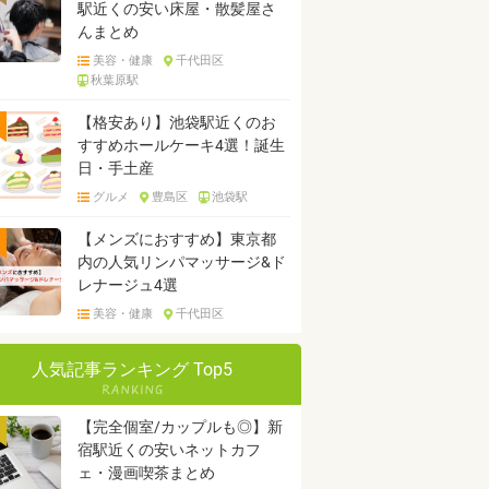
駅近くの安い床屋・散髪屋さ
んまとめ
美容・健康
千代田区
秋葉原駅
【格安あり】池袋駅近くのお
すすめホールケーキ4選！誕生
日・手土産
グルメ
豊島区
池袋駅
【メンズにおすすめ】東京都
内の人気リンパマッサージ&ド
レナージュ4選
美容・健康
千代田区
人気記事ランキング Top5
【完全個室/カップルも◎】新
宿駅近くの安いネットカフ
ェ・漫画喫茶まとめ