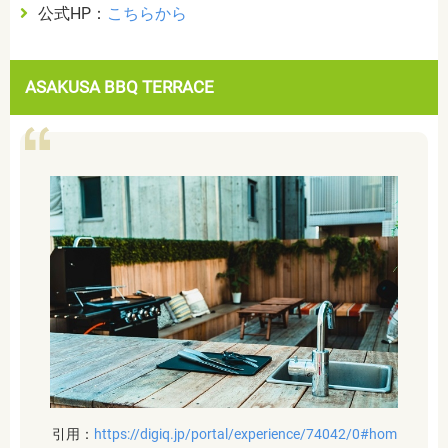
公式HP：
こちらから
ASAKUSA BBQ TERRACE
引用：
https://digiq.jp/portal/experience/74042/0#hom