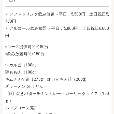
日）
＜ソフトドリンク飲み放題＞平日：5,500円、土日祝日5,
700円
＜アルコール飲み放題＞平日：5,800円、土日祝日6,000
円
<コース提供時間>180分
<飲み放題時間>150分
牛カルビ（100g）
鶏もも肉（100g）
キムチチゲ鍋（273g）or けんちん汁（200g)
〆ラーメン or うどん
【D】焼きバターチキンカレー＋ガーリックライス（150
ｇ）
ポップコーン(塩）