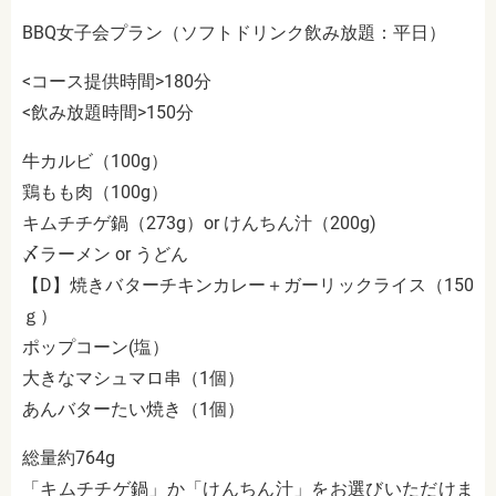
BBQ女子会プラン（ソフトドリンク飲み放題：平日）
<コース提供時間>180分
<飲み放題時間>150分
牛カルビ（100g）
鶏もも肉（100g）
キムチチゲ鍋（273g）or けんちん汁（200g)
〆ラーメン or うどん
【D】焼きバターチキンカレー＋ガーリックライス（150
ｇ）
ポップコーン(塩）
大きなマシュマロ串（1個）
あんバターたい焼き（1個）
総量約764g
「キムチチゲ鍋」か「けんちん汁」をお選びいただけま