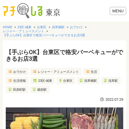
HOME
23区-城東
台東区
浅草橋駅
おでかけ
レジャー・アミューズメント
【手ぶらOK】台東区で格安バーベキューができるお店3選
【手ぶらOK】台東区で格安バーベキューがで
グルメ
きるお店3選
美容・健康
おでかけ
レジャー・アミューズメント
生活
生活情報
23区-城東
台東区
浅草橋駅
浅草駅
歯医者・病院
田原町駅
蔵前駅
2022.07.29
おでかけ
生活