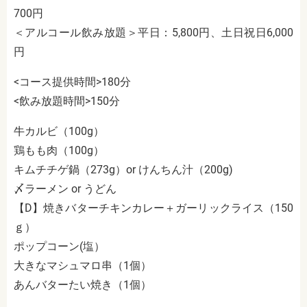
700円
＜アルコール飲み放題＞平日：5,800円、土日祝日6,000
円
<コース提供時間>180分
<飲み放題時間>150分
牛カルビ（100g）
鶏もも肉（100g）
キムチチゲ鍋（273g）or けんちん汁（200g)
〆ラーメン or うどん
【D】焼きバターチキンカレー＋ガーリックライス（150
ｇ）
ポップコーン(塩）
大きなマシュマロ串（1個）
あんバターたい焼き（1個）