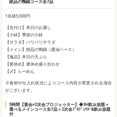
絶品の鴨鍋コース全7品
1名様5,500円
【先付け】本日のお通し
【小鉢】季節の小鉢
【サラダ】パリパリサラダ
【メイン】絶品の鴨鍋（醤油ベース）
【逸品】本日の天ぷら
【箸休め】箸休め盛り合わせ
【〆】らーめん
※食材や仕入れ状況によりコース内容が変更される場合
がございます。
5時間【宴会×2次会プロジェゥター】◆3H飲み放題＋
選べるメインコース全7品＋2次会ﾌﾟﾛｼﾞｪｸﾀｰ&飲み放題
付