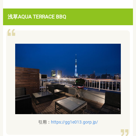
浅草AQUA TERRACE BBQ
引用：
https://gg1e013.gorp.jp/