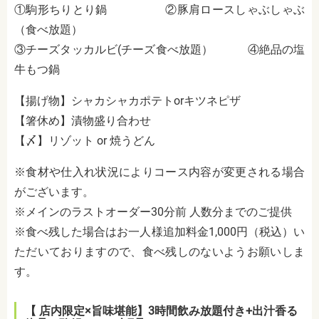
①駒形ちりとり鍋 ②豚肩ロースしゃぶしゃぶ
（食べ放題）
③チーズタッカルビ(チーズ食べ放題） ④絶品の塩
牛もつ鍋
【揚げ物】シャカシャカポテトorキツネピザ
【箸休め】漬物盛り合わせ
【〆】リゾット or 焼うどん
※食材や仕入れ状況によりコース内容が変更される場合
がございます。
※メインのラストオーダー30分前 人数分までのご提供
※食べ残した場合はお一人様追加料金1,000円（税込）い
ただいておりますので、食べ残しのないようお願いしま
す。
【 店内限定×旨味堪能】3時間飲み放題付き+出汁香る