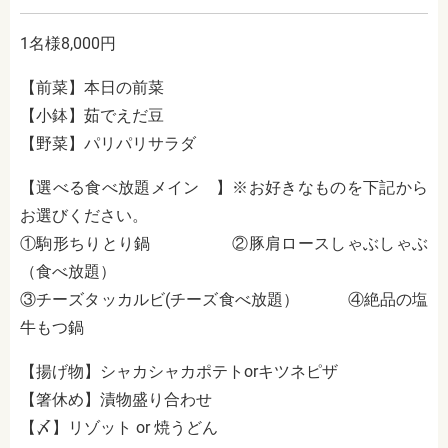
1名様8,000円
【前菜】本日の前菜
【小鉢】茹でえだ豆
【野菜】パリパリサラダ
【選べる食べ放題メイン 】※お好きなものを下記から
お選びください。
①駒形ちりとり鍋 ②豚肩ロースしゃぶしゃぶ
（食べ放題）
③チーズタッカルビ(チーズ食べ放題） ④絶品の塩
牛もつ鍋
【揚げ物】シャカシャカポテトorキツネピザ
【箸休め】漬物盛り合わせ
【〆】リゾット or 焼うどん