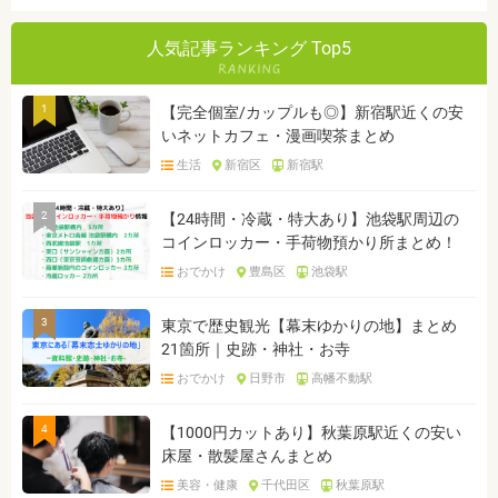
人気記事ランキング Top5
1
【完全個室/カップルも◎】新宿駅近くの安
いネットカフェ・漫画喫茶まとめ
生活
新宿区
新宿駅
2
【24時間・冷蔵・特大あり】池袋駅周辺の
コインロッカー・手荷物預かり所まとめ！
おでかけ
豊島区
池袋駅
3
東京で歴史観光【幕末ゆかりの地】まとめ
21箇所｜史跡・神社・お寺
おでかけ
日野市
高幡不動駅
4
【1000円カットあり】秋葉原駅近くの安い
床屋・散髪屋さんまとめ
美容・健康
千代田区
秋葉原駅