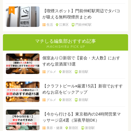
5
【喫煙スポット】門前仲町駅周辺でタバコ
が吸える無料喫煙所まとめ
生活
江東区
門前仲町駅
マチしる編集部おすすめ記事
個室あり◎新宿で【宴会・大人数】におす
すめな居酒屋13選
グルメ
新宿区
新宿駅
【クラフトビール×厳選15店】新宿でおすす
めなお店をピックアップ
グルメ
新宿区
新宿駅
【今から行ける】東京都内の24時間営業マ
ッサージ店4選（深夜早朝OK）
美容・健康
新宿区
新宿駅