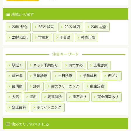
地域から探す
23区-都心
23区-城東
23区-城西
23区-城南
23区-城北
市町村
千葉県
神奈川県
注目キーワード
駅近く
ネット予約あり
おすすめ
土曜診療
歯医者
日曜診療
土日診療
予防歯科
夜遅く
歯周病
評判
歯のクリーニング
虫歯治療
人気
歯科
定期健診
歯石取り
完全個室あり
矯正歯科
ホワイトニング
他のエリアのマチしる