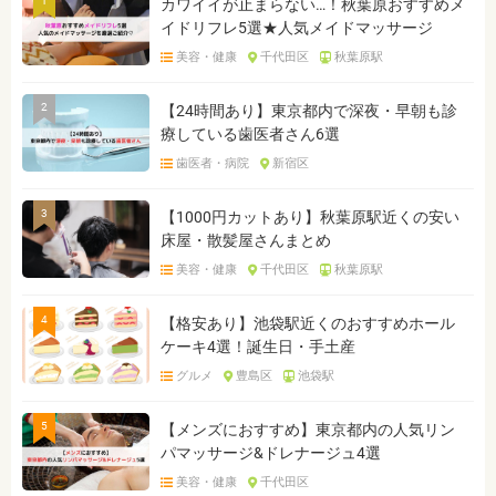
1
カワイイが止まらない…！秋葉原おすすめメ
イドリフレ5選★人気メイドマッサージ
美容・健康
千代田区
秋葉原駅
2
【24時間あり】東京都内で深夜・早朝も診
療している歯医者さん6選
歯医者・病院
新宿区
3
【1000円カットあり】秋葉原駅近くの安い
床屋・散髪屋さんまとめ
美容・健康
千代田区
秋葉原駅
4
【格安あり】池袋駅近くのおすすめホール
ケーキ4選！誕生日・手土産
グルメ
豊島区
池袋駅
5
【メンズにおすすめ】東京都内の人気リン
パマッサージ&ドレナージュ4選
美容・健康
千代田区