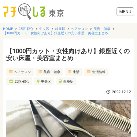
HOME
23区-都心
中央区
銀座駅
ヘアサロン
美容・健康
【1000円カット・女性向けあり】銀座近くの安い床屋・美容室まとめ
【1000円カット・女性向けあり】銀座近くの
グルメ
安い床屋・美容室まとめ
ヘアサロン
美容・健康
生活
生活情報
美容・健康
23区-都心
中央区
銀座駅
歯医者・病院
2022.12.12
おでかけ
生活