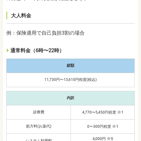
大人料金
例：保険適用で自己負担3割の場合
通常料金（6時〜22時）
総額
11,730円〜13,610円程度(税込)
内訳
診療費
※1
4,770〜5,450円程度
処方料(お薬代)
※1
0〜300円程度
※5
4,000円
システム利用料