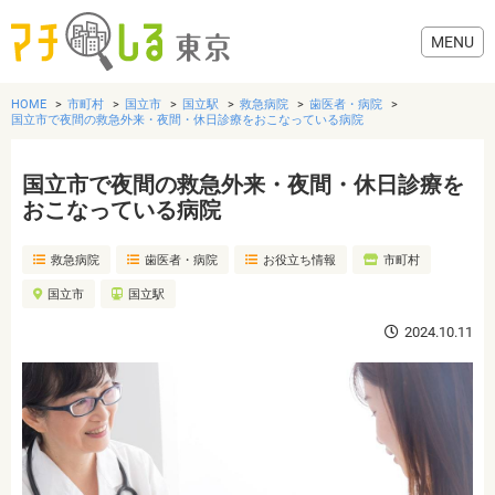
HOME
市町村
国立市
国立駅
救急病院
歯医者・病院
国立市で夜間の救急外来・夜間・休日診療をおこなっている病院
国立市で夜間の救急外来・夜間・休日診療を
グルメ
おこなっている病院
救急病院
歯医者・病院
お役立ち情報
市町村
美容・健康
国立市
国立駅
歯医者・病院
2024.10.11
おでかけ
生活