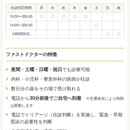
往診対応時間
月
火
水
木
金
土
日
祝
18:00〜翌6:00
〇
〇
〇
〇
〇
14:00〜翌6:00
〇
24時間対応
〇
〇
ファストドクターの特徴
夜間・土曜・日曜・祝日
でも診療可能
内科・小児科・整形外科の医師が往診
数日分の薬をその場で受け取れる
電話から
30分前後でご自宅へ到着
※交通状況により時間
は変動します
電話でトリアージ（往診判断）を実施し、緊急・早期
受診の必要性を判断