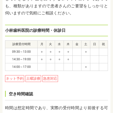
も、種類がありますので患者さんのご要望をしっかりと
伺いますので気軽にご相談ください。
小林歯科医院の診療時間・休診日
診療受付時間
月
火
水
木
金
土
日
祝
09:30～13:00
○
○
○
○
○
14:30～19:00
○
○
○
○
14:00～17:00
○
ネット予約
土曜診療
急患対応
空き時間確認
時間は想定時間であり、実際の受付時間より前後する可