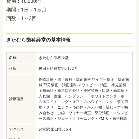
費用：10,000円
期間：1日～1ヵ月
回数：1～3回
きたむら歯科経堂の基本情報
名称
きたむら歯科経堂
住所
世田谷区経堂1-5-102Ｆ
保険診療・矯正歯科・矯正歯科 ワイヤー矯正・矯正歯
科 部分矯正・矯正歯科 マウスピース矯正・小児歯科・
予防歯科・歯科口腔外科・美容診療・口臭・歯周病・
入れ歯・義歯・インプラント・ホワイトニング・ホー
診療項目
ムホワイトニング・オフィスホワイトニング・顎関節
症・クリーニング・つめ物・かぶせ物・親知らず・噛
み合わせ・虫歯・ワイヤー矯正・部分矯正・マウスピ
ース矯正・ジェットクリーニング・PMTC・歯科検診
アクセス
経堂駅 出口徒歩5分