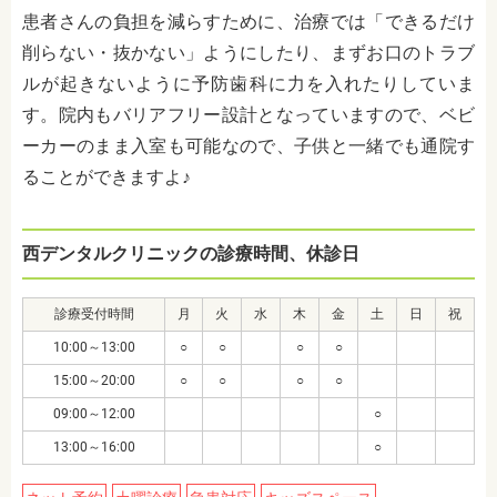
患者さんの負担を減らすために、治療では「できるだけ
削らない・抜かない」ようにしたり、まずお口のトラブ
ルが起きないように予防歯科に力を入れたりしていま
す。院内もバリアフリー設計となっていますので、ベビ
ーカーのまま入室も可能なので、子供と一緒でも通院す
ることができますよ♪
西デンタルクリニックの診療時間、休診日
診療受付時間
月
火
水
木
金
土
日
祝
10:00～13:00
○
○
○
○
15:00～20:00
○
○
○
○
09:00～12:00
○
13:00～16:00
○