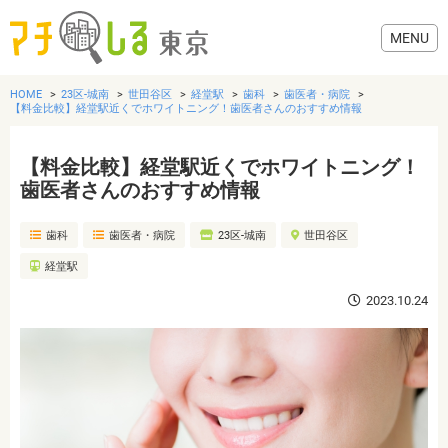
HOME
23区-城南
世田谷区
経堂駅
歯科
歯医者・病院
【料金比較】経堂駅近くでホワイトニング！歯医者さんのおすすめ情報
【料金比較】経堂駅近くでホワイトニング！
グルメ
歯医者さんのおすすめ情報
歯科
歯医者・病院
23区-城南
世田谷区
美容・健康
経堂駅
歯医者・病院
2023.10.24
おでかけ
生活