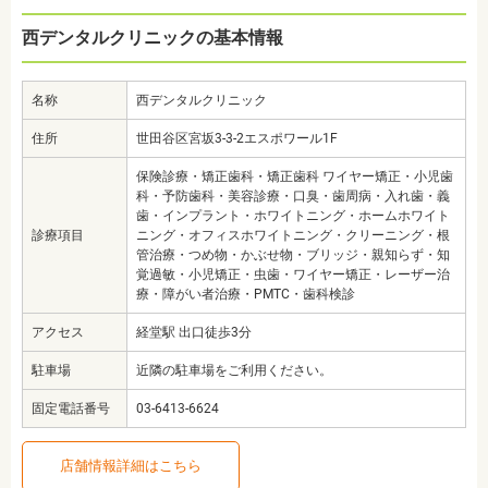
西デンタルクリニックの基本情報
名称
西デンタルクリニック
住所
世田谷区宮坂3-3-2エスポワール1F
保険診療・矯正歯科・矯正歯科 ワイヤー矯正・小児歯
科・予防歯科・美容診療・口臭・歯周病・入れ歯・義
歯・インプラント・ホワイトニング・ホームホワイト
診療項目
ニング・オフィスホワイトニング・クリーニング・根
管治療・つめ物・かぶせ物・ブリッジ・親知らず・知
覚過敏・小児矯正・虫歯・ワイヤー矯正・レーザー治
療・障がい者治療・PMTC・歯科検診
アクセス
経堂駅 出口徒歩3分
駐車場
近隣の駐車場をご利用ください。
固定電話番号
03-6413-6624
店舗情報詳細はこちら