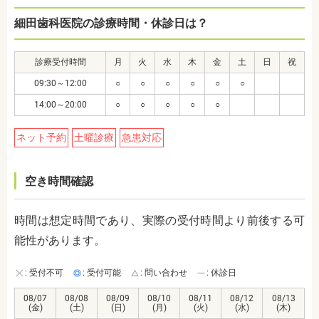
細田歯科医院の診療時間・休診日は？
診療受付時間
月
火
水
木
金
土
日
祝
09:30～12:00
○
○
○
○
○
○
14:00～20:00
○
○
○
○
○
ネット予約
土曜診療
急患対応
空き時間確認
時間は想定時間であり、実際の受付時間より前後する可
能性があります。
: 受付不可
: 受付可能
: 問い合わせ
: 休診日
08/07
08/08
08/09
08/10
08/11
08/12
08/13
(金)
(土)
(日)
(月)
(火)
(水)
(木)