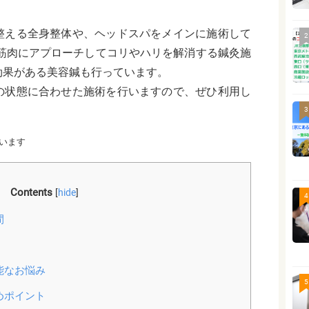
整える全身整体や、ヘッドスパをメインに施術して
2
い筋肉にアプローチしてコリやハリを解消する鍼灸施
効果がある美容鍼も行っています。
の状態に合わせた施術を行いますので、ぜひ利用し
3
います
Contents
[
hide
]
4
間
能なお悩み
5
めポイント