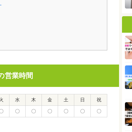
ー
の営業時間
火
水
木
金
土
日
祝
〇
〇
〇
〇
〇
〇
〇