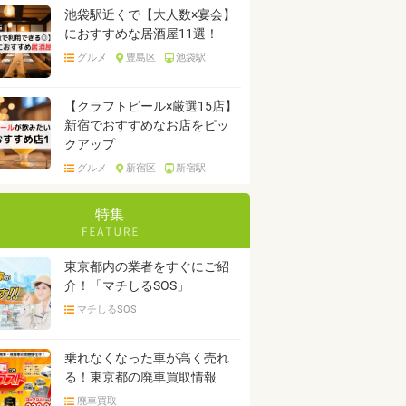
池袋駅近くで【大人数×宴会】
におすすめな居酒屋11選！
グルメ
豊島区
池袋駅
【クラフトビール×厳選15店】
新宿でおすすめなお店をピッ
クアップ
グルメ
新宿区
新宿駅
特集
東京都内の業者をすぐにご紹
介！「マチしるSOS」
マチしるSOS
乗れなくなった車が高く売れ
る！東京都の廃車買取情報
廃車買取