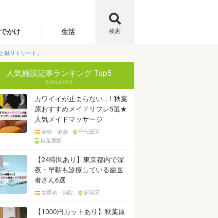
でかけ
生活
検索
と鍼リトリート』
人気施設記事ランキング Top5
カワイイが止まらない…！秋葉
原おすすめメイドリフレ5選★
人気メイドマッサージ
美容・健康
千代田区
秋葉原駅
【24時間あり】東京都内で深
夜・早朝も診療している歯医
者さん6選
歯医者・病院
新宿区
【1000円カットあり】秋葉原