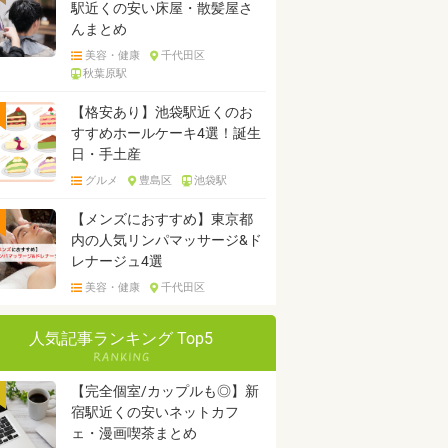
駅近くの安い床屋・散髪屋さ
んまとめ
美容・健康
千代田区
秋葉原駅
【格安あり】池袋駅近くのお
すすめホールケーキ4選！誕生
日・手土産
グルメ
豊島区
池袋駅
【メンズにおすすめ】東京都
内の人気リンパマッサージ&ド
レナージュ4選
美容・健康
千代田区
人気記事ランキング Top5
【完全個室/カップルも◎】新
宿駅近くの安いネットカフ
ェ・漫画喫茶まとめ