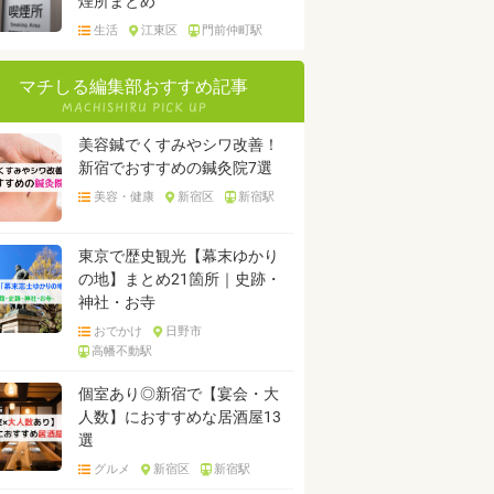
煙所まとめ
生活
江東区
門前仲町駅
マチしる編集部おすすめ記事
美容鍼でくすみやシワ改善！
新宿でおすすめの鍼灸院7選
美容・健康
新宿区
新宿駅
東京で歴史観光【幕末ゆかり
の地】まとめ21箇所｜史跡・
神社・お寺
おでかけ
日野市
高幡不動駅
個室あり◎新宿で【宴会・大
人数】におすすめな居酒屋13
選
グルメ
新宿区
新宿駅