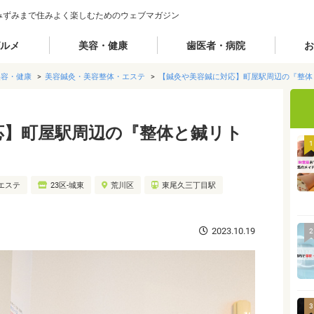
みずみまで住みよく楽しむためのウェブマガジン
ルメ
美容・健康
歯医者・病院
お
美容・健康
美容鍼灸・美容整体・エステ
【鍼灸や美容鍼に対応】町屋駅周辺の『整体
応】町屋駅周辺の『整体と鍼リト
1
エステ
23区-城東
荒川区
東尾久三丁目駅
2023.10.19
2
3