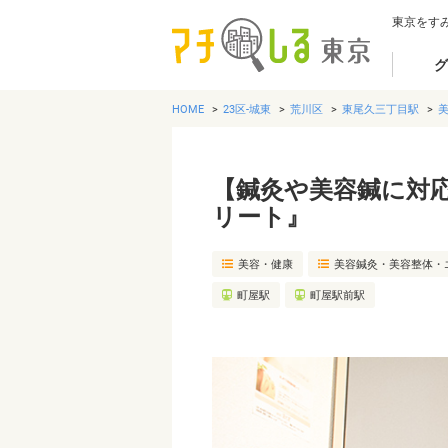
東京をす
グ
HOME
23区-城東
荒川区
東尾久三丁目駅
【鍼灸や美容鍼に対
リート』
美容・健康
美容鍼灸・美容整体・
町屋駅
町屋駅前駅