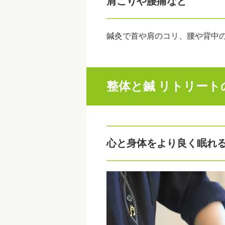
肩こりや腰痛など
鍼灸で首や肩のコリ、腰や背中
整体と鍼 リトリー
心と身体をより良く眠れ