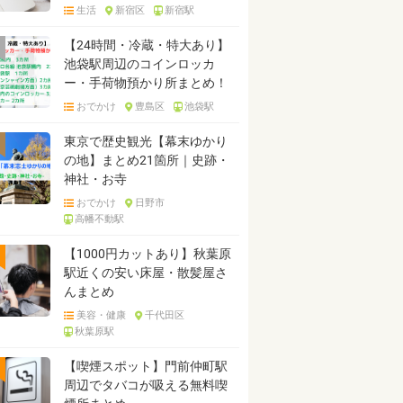
生活
新宿区
新宿駅
【24時間・冷蔵・特大あり】
池袋駅周辺のコインロッカ
ー・手荷物預かり所まとめ！
おでかけ
豊島区
池袋駅
東京で歴史観光【幕末ゆかり
の地】まとめ21箇所｜史跡・
神社・お寺
おでかけ
日野市
高幡不動駅
【1000円カットあり】秋葉原
駅近くの安い床屋・散髪屋さ
んまとめ
美容・健康
千代田区
秋葉原駅
【喫煙スポット】門前仲町駅
周辺でタバコが吸える無料喫