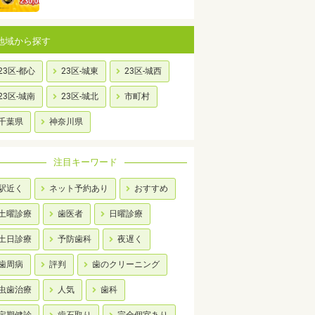
地域から探す
23区-都心
23区-城東
23区-城西
23区-城南
23区-城北
市町村
千葉県
神奈川県
注目キーワード
駅近く
ネット予約あり
おすすめ
土曜診療
歯医者
日曜診療
土日診療
予防歯科
夜遅く
歯周病
評判
歯のクリーニング
虫歯治療
人気
歯科