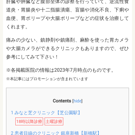
肝臓や膵臓など腹部全体の診察を行っていて、逆流性食
道炎・胃腸炎や十二指腸潰瘍、盲腸や消化不良、下痢や
血便、胃ポリープや大腸ポリープなどの症状を治療して
くれます。
痛みの少ない、鎮静剤や鎮痛剤、麻酔を使った胃カメラ
や大腸カメラができるクリニックもありますので、ぜひ
参考にしてみて下さい！
※各掲載医院の情報は2023年7月時点のものです。
※本記事にはプロモーションが含まれています
Contents
[
hide
]
1
みなと芝クリニック【芝公園駅】
18時以降診療
土曜診療
2
患者目線のクリニック 銀座新橋【新橋駅】