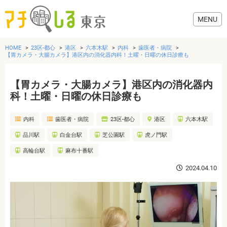
HOME
23区-都心
港区
六本木駅
内科
歯医者・病院
【胃カメラ・大腸カメラ】港区内の消化器内科！土曜・日曜の休日診療も
【胃カメラ・大腸カメラ】港区内の消化器内
グルメ
科！土曜・日曜の休日診療も
内科
歯医者・病院
23区-都心
港区
六本木駅
美容・健康
品川駅
白金台駅
芝公園駅
虎ノ門駅
歯医者・病院
高輪台駅
麻布十番駅
2024.04.10
おでかけ
生活