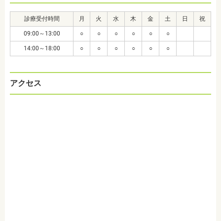
診療受付時間
月
火
水
木
金
土
日
祝
09:00～13:00
○
○
○
○
○
○
14:00～18:00
○
○
○
○
○
○
アクセス