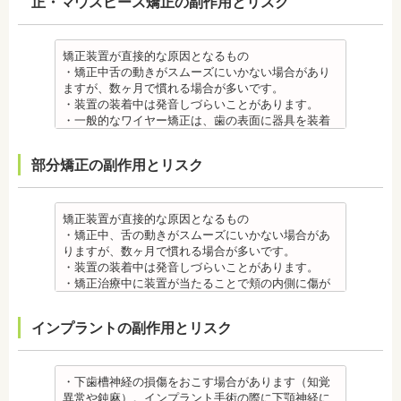
正・マウスピース矯正の副作用とリスク
・装置の装着中は発音しづらいことがあります。
・矯正装置を装着した直後や、ワイヤーを交換した
直後に痛みを感じることがありますが、数日でおさ
まる場合が多いです。また、冷たいものを飲んだと
矯正装置が直接的な原因となるもの
きにしみる「知覚過敏」があらわれる場合がありま
・矯正中舌の動きがスムーズにいかない場合があり
すが、基本的には数日で改善されます。長期間痛む
ますが、数ヶ月で慣れる場合が多いです。
場合は、歯科医師に相談しましょう。
・装置の装着中は発音しづらいことがあります。
金属アレルギー
・一般的なワイヤー矯正は、歯の表面に器具を装着
・多くの場合、矯正装置には金属素材が使用されて
するため、目立ちます。見た目にも矯正をしている
います。金属アレルギーのある方、不安がある方
ことがわかるというリスクがあります。
部分矯正の副作用とリスク
は、皮膚科で行われているパッチテストなどをうけ
・矯正治療中に装置が当たることで頬の内側に傷が
て、アレルギー源を特定し、歯科医師に伝えてくだ
ついたり、口内炎になったり、歯の移動に伴う痛み
さい。矯正装置を装着したあとに、皮膚や口腔の粘
を感じることもありますので、必要に応じワックス
膜にアレルギー症状が起きた場合は、速やかに歯科
で対処する場合やその他の対処策を行う場合があり
矯正装置が直接的な原因となるもの
医師の指示を仰いでください。
ます。
・矯正中、舌の動きがスムーズにいかない場合があ
抜歯・麻酔 ・矯正をしたい箇所に十分なスペースが
・矯正装置を装着した直後や、ワイヤーを交換した
りますが、数ヶ月で慣れる場合が多いです。
ない場合は、抜歯を必要とすることもあります。健
直後に痛みを感じることがありますが、数日でおさ
・装置の装着中は発音しづらいことがあります。
康上問題のない歯を抜歯する場合もあります。
まる場合が多いです。また、冷たいものを飲んだと
・矯正治療中に装置が当たることで頬の内側に傷が
・抜歯する場合は麻酔注射を行います。麻酔薬の中
きにしみる「知覚過敏」があらわれる場合がありま
ついたり、口内炎になったり、歯の移動に伴う痛み
には、成分に心拍数、血圧を上げる作用があるもの
すが、数日で改善されます。長期間痛む場合は、歯
を感じることもありますので、必要に応じワックス
インプラントの副作用とリスク
もあるため、心が起こることもあります。臓や血圧
科医師に相談しましょう。
で対処する場合やその他の対処策を行う場合があり
に問題がある方が使用すると、動悸、血圧上昇を起
金属アレルギー
ます。
こす場合があります。また、麻酔がきいている最中
・矯正装置には、さまざまな金属素材が使用されて
・矯正装置を装着した直後や、ワイヤーを交換した
は、頬を噛んだり、熱いものを飲んだりしてもわか
いるため、金属アレルギーのある方、不安がある方
直後に痛みを感じることがありますが、数日でおさ
・下歯槽神経の損傷をおこす場合があります（知覚
らないため、口腔内を傷つけるリスクがあります。
は、皮膚科で行われているパッチテストをうけて、
まる場合が多いです。また、冷たいものを飲んだと
異常や鈍麻）。インプラント手術の際に下顎神経に