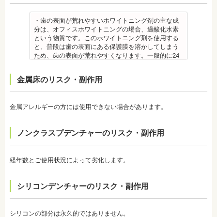
社会福祉法人富士白苑理事
位置に戻ろうとする傾向があるため、一定期間動か
溶液）を40人分一度に飲んだ場合に到達（厚生労働
した歯をとどめておく保定が必要です。歯の位置が
省 フッ化物の急性中毒量 e-ヘルスネット）
安定するまでの保定期間には個人差があるので、治
また、フッ素を塗った場合でも、ブラッシング不足
・歯の表面が荒れやすいホワイトニング剤の主な成
療後も歯科医師の指示を守ってください。
や磨き残しがあれば虫歯はできてしまいます。フッ
分は、オフィスホワイトニングの場合、過酸化水素
監修医情報 医療法人社団日坂会 理事長 日坂充宏
素は虫歯ができにくくなるだけで、通常の歯ブラ
という物質です。このホワイトニング剤を使用する
先生
シ、歯間掃除などは必要です。
と、普段は歯の表面にある保護膜を溶かしてしまう
【プロフィール】
備考 フッ素を塗布して、歯をコーティングし虫歯に
ため、歯の表面が荒れやすくなります。一般的に24
日本大学歯学部卒業
強い歯にする予防歯科処置です。もともとフッ素は
～48時間程度で保護膜はもとに戻りますが、その間
日本大学歯学部口腔外科第２講座大学院卒業
体内に存在している物質の一つなので安心して使用
は特に注意が必要です。
金属床のリスク・副作用
歯学博士（口腔外科学）
することが可能です。特に、塗布する時期に制限が
・ホワイトニング剤の影響で知覚過敏がおこるケー
日本大学歯学部非常勤講師
ないため、生えたての乳歯にも塗布することが可能
スがあります。薬剤が歯の神経に強い刺激を与えて
社会福祉法人富士白苑理事
です。
しまうため、神経が敏感になりやすいのです。オフ
金属アレルギーの方には使用できない場合があります。
監修医情報 菊地由利佳先生
ィスホワイトニングで使用する薬剤はホームホワイ
【プロフィール】
トニングのものより濃度が高いため、より知覚過敏
日本歯科大学新潟生命歯学部卒業
になりやすい傾向があります。
ノンクラスプデンチャーのリスク・副作用
新潟大学医歯学総合病院にて研修
・歯科で行うホワイトニングでも1回の施術で思った
都内歯科医院にて勤務
ような白さに仕上がらないことがあります。また、
個人の歯の特徴により色ムラが出ることがありま
経年数とご使用状況によって劣化します。
す。歯の厚みの違いやホワイトニングの作用が出に
くい部分があることなどにより、想定した白さや均
一な白さにならないことがあるのです。これは、常
シリコンデンチャーのリスク・副作用
に起こるということではなく、個人差が大きいた
め、実際のところは施術をしてみないと分からない
と言わざるを得ません。しかし、ホワイトニングを
続けていくことで目立たなくなることが多いです。
シリコンの部分は永久的ではありません。