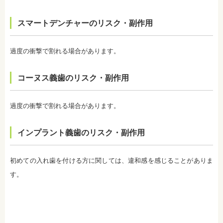
・ホワイトニング後は、徐々に色戻りをおこす場合
がほとんどです。
スマートデンチャーのリスク・副作用
・白さを維持するためにはメンテナンスが必要にな
ります。歯科医師によって、違いがありますので事
前にご確認ください。
・ホワイトニングは、歯の表面が荒れる、知覚過敏
過度の衝撃で割れる場合があります。
になる可能性があります。
・ホワイトニング中は、お茶、コーヒー、カレー、
ケチャップなど避けたほうがいい飲み物、食事があ
コーヌス義歯のリスク・副作用
ります。また、ホワイトニングが終わってもこれら
の飲み物、食事を避けたほうが白さは持続します。
監修医情報 医療法人社団日坂会 理事長 日坂充宏
過度の衝撃で割れる場合があります。
先生
【プロフィール】
日本大学歯学部卒業
インプラント義歯のリスク・副作用
日本大学歯学部口腔外科第２講座大学院卒業
歯学博士（口腔外科学）
日本大学歯学部非常勤講師
初めての入れ歯を付ける方に関しては、違和感を感じることがありま
社会福祉法人富士白苑理事
す。