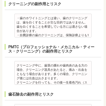
があります。
【プロフィール】
開かない、食事を噛むときに痛みが出る顎関節症を
、毎日丁寧なブラッシング、歯を清潔にしてリスク
クリーニングの副作用とリスク
・矯正中、虫歯が悪化する場合があります。治療終
に穴をあけて人工の歯根を埋め込み、その上に人工
メタルセラミック
日本歯科大学新潟生命歯学部卒業
発症する場合があります。
を抑えましょう。
了後に虫歯の治療をする場合と器具を一度外して虫
の歯を被せるため、インプラントが骨に接着するま
・メタルセラミック(セラミックボンド)治療は、歯と
新潟大学医歯学総合病院にて研修
他にも自律神経失調症になることもあります。噛み
また、歯科医院で歯をクリーニングすることや、フ
歯の治療を行う場合があります。
でに3ケ月～6ケ月程度の治癒期間を要します。ま
歯茎の境が黒く変色してしまうケースがあります。
都内歯科医院にて勤務
合わせが原因。
ッ素塗布など、歯科医院でのケアも役立ちます。
・矯正治療中、矯正装置の周りなど、ブラッシング
た、インプラントを埋め込む骨の厚みを増やす手術
オールセラミック
・歯のホワイトニングとは違い、歯のクリーニング
その他
・矯正中は、基本的に虫歯や歯周病の治療が行えな
（歯磨き）しにくい部分ができるため、虫歯や歯周
を行う場合、さらに期間を要することになります。
・オールセラミック治療は、本数が多いと費用が高
は、歯を白くすることが主な目的ではありません。
・個人差がありますが子供にとって大きなストレス
いため、矯正前にこれらの治療を終わらせる必要が
炎のリスクが高くなります。間食を控え、矯正治療
・インプラント治療を受けると定期検診、メインテ
額となる場合が多くあります。また、陶器であり強
歯を白くすることを希望している方には適さない場
になる場合があります。装置装着後もしっかりと状
あります。矯正専門の歯科の場合は、一般の歯科で
中に合ったブラッシング指導を歯科医師より受けて
ナンスをし続けなければいけません。人工物である
度は低いため、奥歯には不向きです。前歯でも欠け
合があります。
況を聞いて話し合ってください。
虫歯、歯周病の治療を行う必要もあります。
、毎日丁寧なブラッシング、歯を清潔にしてリスク
インプラントが虫歯になることはありませんが、日
てしまうこともあるため、歯ぎしりのクセがある方
・自費診療の歯のクリーニングは、保険診療よりも1
・矯正中、頭痛、首や肩のこり、強い倦怠感、吐き
治療終了後
を抑えましょう。
ごろから丁寧なメインテナンスが必要となります。
はマウスピースで保護する場合もあります。
度の施術費用が比較的高く、施術時間も長くかかる
気、不眠など不定愁訴が起こることがあります。そ
・矯正終了後に矯正箇所が元に戻る場合もありま
また、歯科医院で歯をクリーニングすることや、フ
また、口の中の衛生状態が悪いと、インプラント周
・保険適用外のつめ物、被せ物もメリットばかりで
可能性があります。
の場合は、鎮痛剤、吐き気止め等、歯科医師の指示
す。
ッ素塗布など、歯科医院でのケアも予防に役立ちま
PMTC（プロフェッショナル・メカニカル・ティー
囲炎という病気にかかる可能性があります。インプ
はなく、デメリットもあるため、検討される方は、
・歯のクリーニングは、歯科医院によって「クリー
のもと服用してください。
・矯正終了して数か月から数年経過するとかみ合わ
す。
ス・クリーニング）の副作用とリスク
ラントの機能をより長く維持するために、定期検診
歯科医師と十分に相談しましょう。
ニング」と書いているところと「PMTC」と書いてい
・治療の経過と治療後の見た目に個人差が大きくあ
せが悪くなる可能性があります。かみ合わせが悪く
・矯正中は、虫歯や歯周病の治療が行えないため矯
が必要となります。
監修医情報 医療法人社団日坂会 理事長 日坂充宏
るところがあります。PMTCは専用の機器が用いられ
らわれる治療です。また、歯科医師との見解の相違
なると、咀嚼障害、頭痛、肩こりを招く事がありま
正前にこれらの治療を終わらせる必要があります。
・インプラント治療は、入れ歯、ブリッジ治療とは
先生
るのに対し、クリーニングは歯科医院によっては歯
も起こりえます。歯科医師とよくご相談ください。
す。
矯正専門の歯科の場合は、一般の歯科で虫歯、歯周
異なり保険適用外となります。
【プロフィール】
石を落とすスケーリングの場合や、PMTCの場合もあ
クリーニング中に、歯茎の腫れや歯肉炎のある方の
・矯正力が強すぎると、歯の根が短くなる「歯根吸
また、かみ合わせのバランスが崩れることで、口が
病の治療を行う必要もあります。
・インプラント治療は、お子様、妊婦の方は受けら
日本大学歯学部卒業
るので、事前に内容を確認されるとよいでしょう。
場合、クリーニング器具があたると、痛み・出血を
収」が起こるリスクが高くなります。
大きく開かない、食事を噛むときに痛みが出る顎関
治療終了後
れません。骨の成長途中になるお子様は、インプラ
日本大学歯学部口腔外科第２講座大学院卒業
監修医情報 医療法人社団日坂会 理事長 日坂充
ともなう場合があります。多くの場合、クリーニン
・歯や骨の状態、歯の動きを妨げる癖があった場
節症を発症する場合があります。他にも自律神経失
・矯正終了後に噛み合わせが悪くなる可能性があり
ント治療はできません。痛み止め、抗生物質等を治
歯学博士（口腔外科学）
宏先生
グ後には出血はおさまります。
合、虫歯や歯周病の発生など、治療計画よりも治療
調症になることもあります。かみ合わせが原因の場
ます。
療に使用するため妊娠中、妊娠の可能性のある方、
日本大学歯学部非常勤講師
【プロフィール】
クリーニングを行っても、その後一生着色汚れ（ス
期間が長くなる場合があります。
合は、かみ合わせの治療を行います。 その他
噛み合わせが悪くなると、咀嚼障害、頭痛、肩こり
授乳中の方は、インプラント治療はお控えくださ
社会福祉法人富士白苑理事
日本大学歯学部卒業
テイン）や歯垢・歯石がつかないわけではありませ
・矯正治療では、歯肉が下がる場合（歯肉退縮）が
・矯正中、頭痛、首や肩のこり、強い倦怠感、吐き
を招く事があります。また、噛み合わせのバランス
い。
日本大学歯学部口腔外科第２講座大学院卒業
ん。クリーニング後にも、日々の生活で再付着しま
あります。特に切歯（せっし：上下前歯各4本）、歯
気、不眠など不定愁訴が起こる場合がありますの
が崩れることで、口が大きく開かない、食事を噛む
・心臓の疾患、骨粗鬆症等、内科的にインプラント
歯石除去の副作用とリスク
歯学博士（口腔外科学）
す。また、歯科のクリーニングだけでは、虫歯や歯
の凸凹が大きい患者様の場合、発症する事がありま
で、鎮痛剤、吐き気止め等、歯科医師の指示のもと
ときに痛みが出る顎関節症を発症する場合がありま
治療に適さないケースもあります。また、普段服薬
日本大学歯学部非常勤講師 社会福祉法人富士白苑理
周病の予防にはなりません。
す。
服用する場合があります。
す。他にも自律神経失調症になることもあります。
している血圧のお薬等も治療に影響する場合があり
事
毎日のブラッシングなどは継続して行う必要があり
・顎の成長に合わせて歯並びを治していくため、一
・治療中と治療後の見た目に個人差が大きくあらわ
噛み合わせが原因の場合は、噛み合わせの治療を行