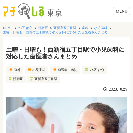
HOME
23区-都心
新宿区
西新宿五丁目駅
歯科
小児歯科
土曜・日曜も！西新宿五丁目駅で小児歯科に対応した歯医者さんまとめ
土曜・日曜も！西新宿五丁目駅で小児歯科に
グルメ
対応した歯医者さんまとめ
歯科
小児歯科
歯医者・病院
23区-都心
美容・健康
新宿区
西新宿五丁目駅
歯医者・病院
2023.10.25
おでかけ
生活