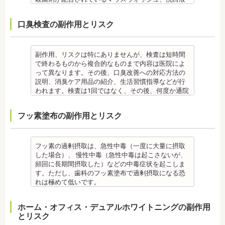
す。
き、歯茎の出血、口臭などが改善できます。
は、治療期間が長くなる場合があります。
す。 妊娠中、放射線治療中、呼吸器疾患、ナトリウ
て歯科医院で治療をする場合もあります。
なども、検査前12時間は使用できません。 運動も唾
・固いものが一時的に噛めなくなります。また、ガ
監修医情報 菊地由利佳先生
・舌で歯を押す癖など、歯並びに悪影響をあたえる
ム摂取制限が必要な人など、安全性を考慮し、エア
・患者様が、取り外しできる矯正装置や補助装置の
液の分泌量に影響があるので検査前は行えません。
ムや餅など、装置に引っかかるものが食べられなく
口臭検査の副作用とリスク
【プロフィール】
癖が改善されない場合は、治療期間が延びることが
フローを受けられない人もいます。
装着時間を守っていなかったり、定期的な来院がで
また検査1ヶ月以内に抗生物質を使用している場合も
なることもあります。
日本歯科大学新潟生命歯学部卒業
あります。
備考
きなかった場合は、治療期間が延びる場合がありま
正確な結果が出ないことがあるので時期を延ばす場
・装置が壊れることがあります。その際は歯科医院
新潟大学医歯学総合病院にて研修 都内歯科医院にて
・矯正治療で歯を動かして歯並びを整える「動的治
エアフローは、歯面清掃を行う機器です。細かなパ
す。
合もあります。健康保険の適用外となり自由診療と
を受診してください。
勤務
療」を終えて歯並びが改善されても、まだ歯が元の
ウダー粒子をジェット噴射で歯に吹き付け、歯にこ
・特殊な噛み合わせ、骨の硬さ、歯のかたちの場合
なります。
・個人差があり、かなりのストレスを受ける患者様
副作用、リスクは特にありませんが、検査は短時間
位置に戻ろうとする傾向があるため、一定期間動か
びりついた汚れを落とすことができます。
は、治療期間が長くなる場合があります。
備考
もいます。
で終わるものから複合的なものまで内容は医院によ
した歯を正しい位置にとどめておく保定が必要で
歯科で主に歯の着色やタバコのヤニ除去の用途とし
・舌で歯を押す癖や、歯並びに悪影響をあたえる癖
ご自身の唾液の量、性質、虫歯の原因菌の量を知
・矯正中は、器具を装着するため、食べかすが詰ま
って異なります。その後、口臭改善への対応方法の
す。歯の位置が安定するまでの保定期間には個人差
て使われていますが、歯周ポケット内の歯周病の細
が改善されない方は、治療期間が延びる場合があり
り、虫歯予防とセルフケア強化を目的とした検査で
りやすく虫歯、歯周病を招きやすくなります。（矯
説明、消臭ケア用品の紹介、生活習慣指導などが行
があるので、治療後も歯科医師の指示を守ってくだ
菌除去にも効果があります。
ます。
す。
正器具をつけている箇所の虫歯治療は、基本的に矯
われます。検査は1回ではなく、その後、何度か通院
さい。
監修医情報 菊地由利佳先生
・矯正治療で歯を動かして歯並びを整える「動的治
[虫歯菌検査で確認できる内容] (例)
正終了まで治療できません。）
が必要となる場合があります。
監修医情報 医療法人社団日坂会 理事長 日坂充宏
【プロフィール】
療」を終えて歯並びが改善されても、まだ歯が元の
・虫歯菌の数が少ないのか多いのか
・虫歯や歯周炎が発生すると一旦、装置を取り外し
健康保険の適用外となり自由診療となります。
フッ素塗布の副作用とリスク
先生
日本歯科大学新潟生命歯学部卒業
位置に戻ろうとする傾向があるため、一定期間動か
・酸性度（酸性になる程歯が溶けやすい）
て歯科医院で治療をする場合もあります。
備考
【プロフィール】
新潟大学医歯学総合病院にて研修
した歯をとどめておく保定が必要です。歯の位置が
・緩衝能・白血球・タンパク質・口の中の清潔度 ま
・患者様が、取り外しできる矯正装置や補助装置の
口臭は、体調や病気と関わりがあることも多く、口
日本大学歯学部卒業
都内歯科医院にて勤務
安定するまでの保定期間には個人差があるので、治
た、よく噛んでいるか、甘いものを摂る頻度なども
装着時間を守っていなかったり、定期的な来院がで
臭で悩んでいる場合はその関連性も合わせて検査が
日本大学歯学部口腔外科第２講座大学院卒業
療後も歯科医師の指示を守ってください。
同時に確認します。
きなかった場合は、治療期間が延びる場合がありま
必要です。また、よく食べる食べ物、ブラッシング
フッ素の過剰摂取は、急性中毒（一度に大量に摂取
歯学博士（口腔外科学）
・矯正終了後に矯正箇所が元に戻る場合もありま
監修医情報 菊地由利佳先生
す。
不足、喫煙や飲酒などが影響する場合もあるので、
した場合）、 慢性中毒（急性中毒は起こさないが、
日本大学歯学部非常勤講師
す。
【プロフィール】
・特殊な噛み合わせ、骨の硬さ、歯のかたちの場合
原因がわかれば口臭軽減に向けて指導が行われま
頻回に長期間摂取した）などの中毒症状を起こしま
社会福祉法人富士白苑理事
監修医情報 医療法人社団日坂会 理事長 日坂充宏
日本歯科大学新潟生命歯学部卒業
は、治療期間が長くなる場合があります。
す。
す。ただし、歯科のフッ素塗布で過剰摂取になる恐
先生
新潟大学医歯学総合病院にて研修
・舌で歯を押す癖や、歯並びに悪影響をあたえる癖
監修医情報 菊地由利佳先生
れは極めて低いです。
【プロフィール】 日本大学歯学部卒業
都内歯科医院にて勤務
が改善されない方は、治療期間が延びる場合があり
【プロフィール】
また、歯の形成期に過度にフッ素を摂取すると歯の
日本大学歯学部口腔外科第２講座大学院卒業
ます。
日本歯科大学新潟生命歯学部卒業
フッ素症（斑状歯）が発生する場合があります。
ホーム・オフィス・デュアルホワイトニングの副作用
歯学博士（口腔外科学）
・矯正治療で歯を動かして歯並びを整える「動的治
新潟大学医歯学総合病院にて研修
（過剰摂取）推定中毒量は、5歳児（体重18Kg）が
とリスク
日本大学歯学部非常勤講師
療」を終えて歯並びが改善されても、まだ歯が元の
都内歯科医院にて勤務
週5回法のフッ化物洗口液（0.05％フッ化ナトリウム