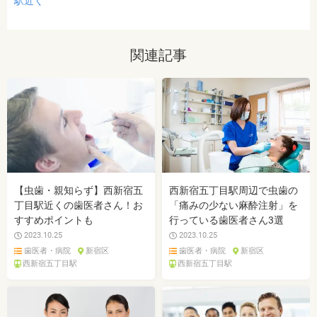
駅近く
関連記事
【虫歯・親知らず】西新宿五
西新宿五丁目駅周辺で虫歯の
丁目駅近くの歯医者さん！お
「痛みの少ない麻酔注射」を
すすめポイントも
行っている歯医者さん3選
2023.10.25
2023.10.25
歯医者・病院
新宿区
歯医者・病院
新宿区
西新宿五丁目駅
西新宿五丁目駅