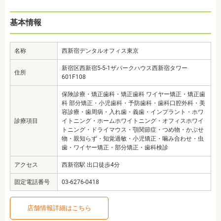
基本情報
名称
西新宿デンタルオフィス東京
新宿区西新宿5-5-1ザパークハウス西新宿タワー
住所
601F108
保険診療・矯正歯科・矯正歯科 ワイヤー矯正・矯正歯
科 部分矯正・小児歯科・予防歯科・歯科口腔外科・美
容診療・歯周病・入れ歯・義歯・インプラント・ホワ
診療項目
イトニング・ホームホワイトニング・オフィスホワイ
トニング・ドライマウス・顎関節症・つめ物・かぶせ
物・親知らず・知覚過敏・小児矯正・噛み合わせ・虫
歯・ワイヤー矯正・部分矯正・歯科検診
アクセス
西新宿駅 出口徒歩4分
固定電話番号
03-6276-0418
店舗情報詳細はこちら