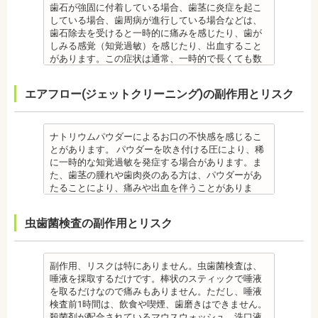
ます。治療相談時に申告してください。
ます。
歯石が強固に付着している場合、歯茎に炎症を起こ
時的に歯並びが悪い状態になることもあります。
れる治療です。また、歯科医師との見解の相違も起
います。
・歯がない箇所のリカバリー治療ですが、その欠損
備考
している場合、歯周病が進行している場合などは、
・大人になってから再度矯正が必要になることがあ
こりえます。歯科医師とよくご相談ください。
・矯正終了後に矯正箇所が元に戻る場合もありま
箇所のみの治療ではなく、全体のかみ合わせを提案
自宅で、歯磨きをしていても、落とすことの出来な
歯石除去を受けると一時的に痛みを感じたり、歯が
ります。
・矯正力が強すぎると、歯の根が短くなる「歯根吸
す。
してくれる方針を選択するとよいでしょう。
い汚れや、歯石の元となる歯垢・バイオフィルムを
しみる感覚（知覚過敏）を感じたり、出血すること
・定期的な通院などにご協力いただけない場合、治
収」が起こるリスクが高くなります。
その他
・手術ではありますが、麻酔を行うため、手術中に
歯科で専門の機器・技術によって除去する技術で
があります。この症状は通常、一時的で長くても数
療の結果に差が出る場合があります。
・歯や骨の状態、歯の動きを妨げる癖があった場
・治したい部分の一部の歯並びにのみ対応できま
痛みを感じることは基本的にありません。
す。
日で落ち着いてなくなります。
・個人差により治療期間が数年かかることがありま
合、虫歯や歯周病の発生など、治療計画よりも治療
す。全体の噛み合わせが整っていない場合は、治療
監修医情報 医療法人社団日坂会 理事長 日坂充宏
クリーニング後にフッ素塗布を行えば、より虫歯予
また、歯石除去に使われる機器は、治療中、高音が
す。
期間が長くなる場合があります。
を進めることができない場合もあります。
先生
エアフロー(ジェットクリーニング)の副作用とリスク
防に効果的です。
鳴り響きます。機器は歯石が多い人、広範囲に歯石
・固いものが一時的に噛めなくなることがありま
・矯正治療では、歯肉が下がる場合（歯肉退縮）が
・矯正中、頭痛、首や肩のこり、強い倦怠感、吐き
【プロフィール】
監修医情報 菊地由利佳先生
が付いている人に使われるのですが、高音が苦手な
す。また、ガムや餅など、装置に引っかかるものが
あります。特に切歯（せっし：上下前歯各4本）、歯
気、不眠など不定愁訴が起こる場合がありますの
日本大学歯学部卒業
【プロフィール】
人は音を我慢する必要があります。
食べられなくなることもあります。
の凸凹が大きい患者様の場合、発症する事がありま
で、鎮痛剤、吐き気止め等、歯科医師の指示のもと
日本大学歯学部口腔外科第２講座大学院卒業
日本歯科大学新潟生命歯学部卒業
備考
・装置が壊れることがあります。その際は歯科医師
ナトリウムパウダーによるお口の不快感を感じるこ
す。
服用する場合があります。
歯学博士（口腔外科学）
新潟大学医歯学総合病院にて研修
歯石とは、歯垢が石のように固くなって歯と歯の間
に相談してください。
とがあります。 パウダーを吹き付ける圧により、稀
・個人差により治療期間が数年かかることがありま
・治療中と治療後の見た目に個人差が大きくあらわ
日本大学歯学部非常勤講師
都内歯科医院にて勤務
や歯の表面、歯茎と歯の隙間などにこびりついたも
・個人差がありますが、矯正装置にかなりのストレ
に一時的な知覚過敏を発症する場合があります。ま
す。
れる治療です。また、歯科医師との見解の相違も起
社会福祉法人富士白苑理事
のです。唾液腺開口部の近くにある歯に特に着きや
スを受ける患者さんもいます。
た、歯茎の腫れや歯肉炎のある方は、パウダーがあ
・固いものが一時的に噛めなくなります。また、ガ
こりえます。歯科医師とよくご相談ください。
すく、具体的には「下の前歯の裏側」や「上の奥歯
・矯正中は、器具を装着するため、食べかすが詰ま
たることにより、痛みや出血を伴うことがありま
ムや餅など、装置に引っかかるものが食べられなく
・矯正力が強すぎると、歯の根が短くなる「歯根吸
の外側」によく見られます。
りやすく虫歯、歯周病を招きやすくなります。（矯
す。多くの場合、すぐに出血はおさまり、数日で治
なることもあります。
収」が起こるリスクが高くなります。
歯石になると自宅でのブラッシングで取ることはで
正器具をつけている箇所の虫歯は、基本的に矯正終
癒します。 ケースによっては、完全に汚れを落とし
・装置が壊れることがあります。その際は歯科医院
・歯や骨の状態、歯の動きを妨げる癖があった場
虫歯菌検査の副作用とリスク
きません。
了まで治療できません。）
きれない場合があります。
を受診してください。
合、虫歯や歯周病の発生など、治療計画よりも治療
なお、歯垢とは口腔内に常在している細菌の塊で歯
・虫歯や歯周炎が発生すると一旦、装置を取り外し
また、エアフローは外来性の着色は落としますが、
・個人差があり、かなりのストレスを受ける患者さ
期間が長くなる場合があります。
石の前段階です。歯垢の段階であれば歯ブラシで簡
て歯科医院で治療をする場合もあります。
本来の歯の色自体は白くできません。歯自体を白く
んもいます。
・矯正治療では、歯肉が下がる場合（歯肉退縮）が
単に取り除くことができますが、沈着したまま時間
・患者様が、取り外しできる矯正装置や補助装置の
したい場合にはホワイトニングが有効です。 着色汚
・矯正中は、器具を装着するため、食べかすが詰ま
副作用、リスクは特にありません。虫歯菌検査は、
あります。特に切歯（せっし：上下前歯各4本）、歯
が経過すると歯石になって歯周病を進行させてしま
装着時間を守っていなかったり、定期的な来院がで
れはエアフロー後に再付着することもあります。継
りやすく虫歯、歯周病を招きやすくなります。（矯
唾液を採取するだけです。棒状のスティックで唾液
の凸凹が大きい患者様の場合、発症する事がありま
います。歯科での歯石除去は、専門の機器を使用
きなかったりした場合は、治療期間が延びる可能性
続的効果を得るには、定期的な施術が必要です。
正器具をつけている箇所の虫歯治療は、基本的に矯
を取るだけなので痛みもありません。ただし、唾液
す。
し、歯石を取り除くことができます。
があります。
エアフローは、着色を落とす審美目的として行われ
正終了まで治療できません。）
検査前1時間は、飲食や喫煙、歯磨きはできません。
・個人差により治療期間が数年かかることがありま
歯石を取り除けば、歯周病の治療となり歯のぐらつ
・特殊な噛み合わせ、骨の硬さ、歯のかたちの場合
るため、健康保険の適用外となり自由診療となりま
・虫歯や歯周炎が発生すると一旦、装置を取り外し
殺菌剤が配合されているマウスウォッシュ、洗口液