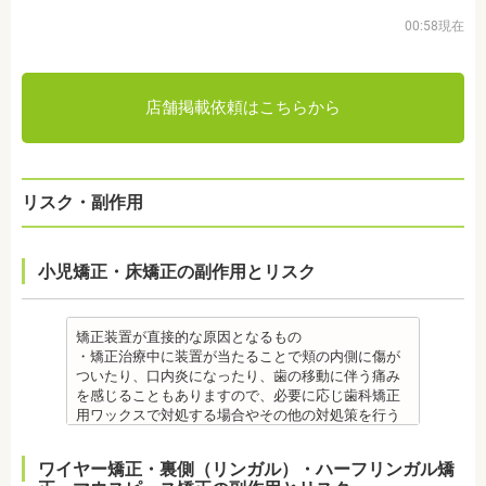
00:58現在
店舗掲載依頼はこちらから
リスク・副作用
小児矯正・床矯正の副作用とリスク
矯正装置が直接的な原因となるもの
・矯正治療中に装置が当たることで頬の内側に傷が
ついたり、口内炎になったり、歯の移動に伴う痛み
を感じることもありますので、必要に応じ歯科矯正
用ワックスで対処する場合やその他の対処策を行う
場合があります。
・舌の動きがスムーズにいかない場合があります
ワイヤー矯正・裏側（リンガル）・ハーフリンガル矯
が、数ヶ月で慣れることが多いです。