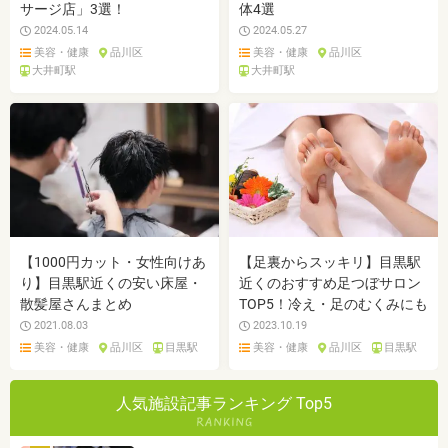
サージ店」3選！
体4選
2024.05.14
2024.05.27
美容・健康
品川区
美容・健康
品川区
大井町駅
大井町駅
【1000円カット・女性向けあ
【足裏からスッキリ】目黒駅
り】目黒駅近くの安い床屋・
近くのおすすめ足つぼサロン
散髪屋さんまとめ
TOP5！冷え・足のむくみにも
2021.08.03
2023.10.19
美容・健康
品川区
目黒駅
美容・健康
品川区
目黒駅
人気施設記事ランキング Top5