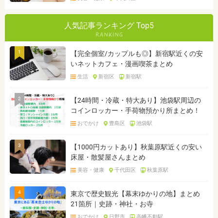
人気記事ランキング Top5
1
【完全個室/カップルも◎】新宿駅近くの安
いネットカフェ・漫画喫茶まとめ
生活
新宿区
新宿駅
2
【24時間・冷蔵・特大あり】池袋駅周辺の
コインロッカー・手荷物預かり所まとめ！
おでかけ
豊島区
池袋駅
3
【1000円カットあり】秋葉原駅近くの安い
床屋・散髪屋さんまとめ
美容・健康
千代田区
秋葉原駅
4
東京で歴史観光【幕末ゆかりの地】まとめ
21箇所｜史跡・神社・お寺
おでかけ
日野市
高幡不動駅