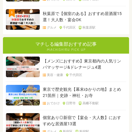
5
秋葉原で【個室のある】おすすめ居酒屋15
選！大人数・宴会OK
グルメ
千代田区
秋葉原駅
マチしる編集部おすすめ記事
【メンズにおすすめ】東京都内の人気リン
パマッサージ&ドレナージュ4選
美容・健康
千代田区
東京で歴史観光【幕末ゆかりの地】まとめ
21箇所｜史跡・神社・お寺
おでかけ
日野市
高幡不動駅
個室あり◎新宿で【宴会・大人数】におす
すめな居酒屋13選
グルメ
新宿区
新宿駅