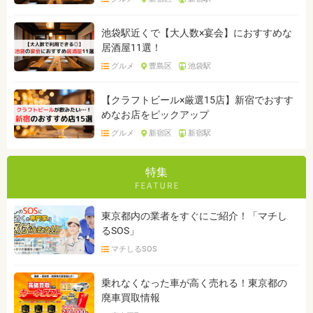
池袋駅近くで【大人数×宴会】におすすめな
居酒屋11選！
グルメ
豊島区
池袋駅
【クラフトビール×厳選15店】新宿でおすす
めなお店をピックアップ
グルメ
新宿区
新宿駅
特集
東京都内の業者をすぐにご紹介！「マチし
るSOS」
マチしるSOS
乗れなくなった車が高く売れる！東京都の
廃車買取情報