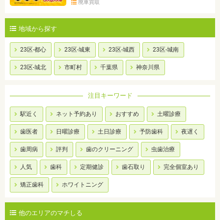
廃車買取
地域から探す
23区-都心
23区-城東
23区-城西
23区-城南
23区-城北
市町村
千葉県
神奈川県
注目キーワード
駅近く
ネット予約あり
おすすめ
土曜診療
歯医者
日曜診療
土日診療
予防歯科
夜遅く
歯周病
評判
歯のクリーニング
虫歯治療
人気
歯科
定期健診
歯石取り
完全個室あり
矯正歯科
ホワイトニング
他のエリアのマチしる