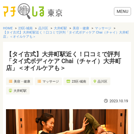
HOME
23区-城南
品川区
大井町駅
美容・健康
マッサージ
【タイ古式】大井町駅近く！口コミで評判「タイ式ボディケア Chai（チャイ）大井町
店」＜オイルケアも＞
【タイ古式】大井町駅近く！口コミで評判
グルメ
「タイ式ボディケア Chai（チャイ）大井町
店」＜オイルケアも＞
美容・健康
美容・健康
マッサージ
23区-城南
品川区
歯医者・病院
大井町駅
2023.10.19
おでかけ
生活