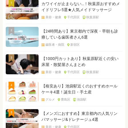
1
カワイイが止まらない…！秋葉原おすすめメ
イドリフレ5選★人気メイドマッサージ
美容・健康
千代田区
秋葉原駅
2
【24時間あり】東京都内で深夜・早朝も診
療している歯医者さん6選
歯医者・病院
新宿区
3
【1000円カットあり】秋葉原駅近くの安い
床屋・散髪屋さんまとめ
美容・健康
千代田区
秋葉原駅
4
【格安あり】池袋駅近くのおすすめホール
ケーキ4選！誕生日・手土産
グルメ
豊島区
池袋駅
5
【メンズにおすすめ】東京都内の人気リン
パマッサージ&ドレナージュ4選
美容・健康
千代田区