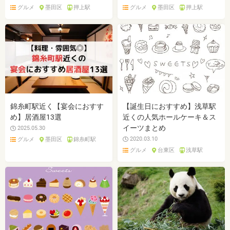
グルメ
墨田区
押上駅
グルメ
墨田区
押上駅
錦糸町駅近く【宴会におすす
【誕生日におすすめ】浅草駅
め】居酒屋13選
近くの人気ホールケーキ＆ス
イーツまとめ
2025.05.30
2020.03.10
グルメ
墨田区
錦糸町駅
グルメ
台東区
浅草駅