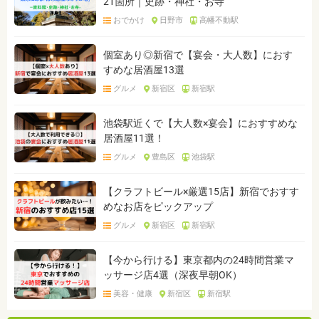
21箇所｜史跡・神社・お寺
おでかけ
日野市
高幡不動駅
個室あり◎新宿で【宴会・大人数】におす
すめな居酒屋13選
グルメ
新宿区
新宿駅
池袋駅近くで【大人数×宴会】におすすめな
居酒屋11選！
グルメ
豊島区
池袋駅
【クラフトビール×厳選15店】新宿でおすす
めなお店をピックアップ
グルメ
新宿区
新宿駅
【今から行ける】東京都内の24時間営業マ
ッサージ店4選（深夜早朝OK）
美容・健康
新宿区
新宿駅