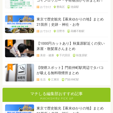
コインロッカー・手荷物預かり所まとめ！
おでかけ
豊島区
池袋駅
3
東京で歴史観光【幕末ゆかりの地】まとめ
21箇所｜史跡・神社・お寺
おでかけ
日野市
高幡不動駅
4
【1000円カットあり】秋葉原駅近くの安い
床屋・散髪屋さんまとめ
美容・健康
千代田区
秋葉原駅
5
【喫煙スポット】門前仲町駅周辺でタバコ
が吸える無料喫煙所まとめ
生活
江東区
門前仲町駅
マチしる編集部おすすめ記事
東京で歴史観光【幕末ゆかりの地】まとめ