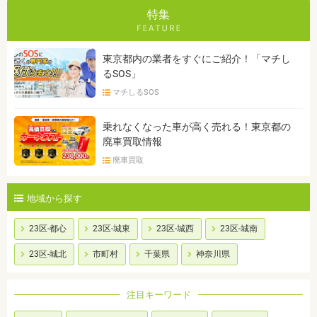
特集
東京都内の業者をすぐにご紹介！「マチし
るSOS」
マチしるSOS
乗れなくなった車が高く売れる！東京都の
廃車買取情報
廃車買取
地域から探す
23区-都心
23区-城東
23区-城西
23区-城南
23区-城北
市町村
千葉県
神奈川県
注目キーワード