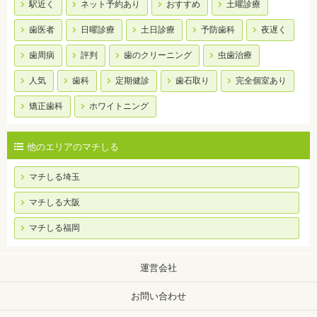
駅近く
ネット予約あり
おすすめ
土曜診療
歯医者
日曜診療
土日診療
予防歯科
夜遅く
歯周病
評判
歯のクリーニング
虫歯治療
人気
歯科
定期健診
歯石取り
完全個室あり
矯正歯科
ホワイトニング
他のエリアのマチしる
マチしる埼玉
マチしる大阪
マチしる福岡
運営会社
お問い合わせ