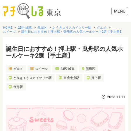
HOME
23区-城東
墨田区
とうきょうスカイツリー駅
グルメ
スイーツ
誕生日におすすめ！押上駅・曳舟駅の人気ホールケーキ2選【手土産】
誕生日におすすめ！押上駅・曳舟駅の人気ホ
グルメ
ールケーキ2選【手土産】
グルメ
スイーツ
23区-城東
墨田区
美容・健康
とうきょうスカイツリー駅
京成曳舟駅
押上駅
歯医者・病院
曳舟駅
2023.11.11
おでかけ
生活