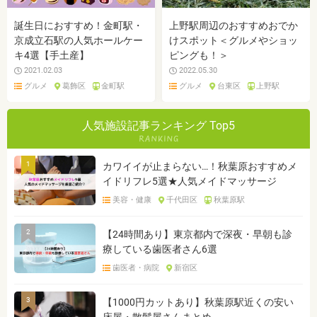
誕生日におすすめ！金町駅・
上野駅周辺のおすすめおでか
京成立石駅の人気ホールケー
けスポット＜グルメやショッ
キ4選【手土産】
ピングも！＞
2021.02.03
2022.05.30
グルメ
葛飾区
金町駅
グルメ
台東区
上野駅
人気施設記事ランキング Top5
1
カワイイが止まらない…！秋葉原おすすめメ
イドリフレ5選★人気メイドマッサージ
美容・健康
千代田区
秋葉原駅
2
【24時間あり】東京都内で深夜・早朝も診
療している歯医者さん6選
歯医者・病院
新宿区
3
【1000円カットあり】秋葉原駅近くの安い
床屋・散髪屋さんまとめ