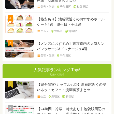
美容・健康
千代田区
秋葉原駅
4
【格安あり】池袋駅近くのおすすめホール
ケーキ4選！誕生日・手土産
グルメ
豊島区
池袋駅
5
【メンズにおすすめ】東京都内の人気リン
パマッサージ&ドレナージュ4選
美容・健康
千代田区
人気記事ランキング Top5
1
【完全個室/カップルも◎】新宿駅近くの安
いネットカフェ・漫画喫茶まとめ
生活
新宿区
新宿駅
2
【24時間・冷蔵・特大あり】池袋駅周辺の