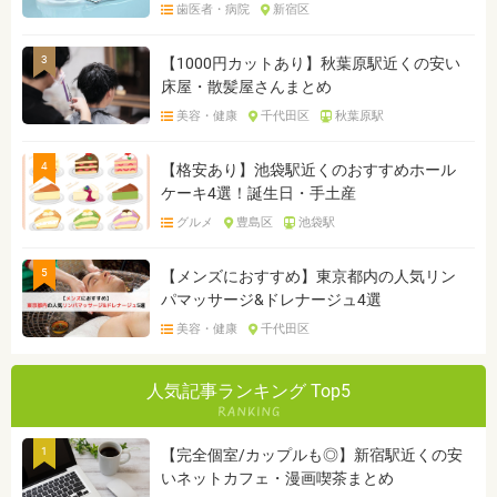
歯医者・病院
新宿区
3
【1000円カットあり】秋葉原駅近くの安い
床屋・散髪屋さんまとめ
美容・健康
千代田区
秋葉原駅
4
【格安あり】池袋駅近くのおすすめホール
ケーキ4選！誕生日・手土産
グルメ
豊島区
池袋駅
5
【メンズにおすすめ】東京都内の人気リン
パマッサージ&ドレナージュ4選
美容・健康
千代田区
人気記事ランキング Top5
1
【完全個室/カップルも◎】新宿駅近くの安
いネットカフェ・漫画喫茶まとめ