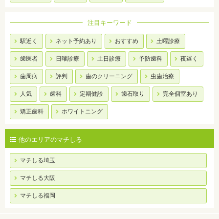
注目キーワード
駅近く
ネット予約あり
おすすめ
土曜診療
歯医者
日曜診療
土日診療
予防歯科
夜遅く
歯周病
評判
歯のクリーニング
虫歯治療
人気
歯科
定期健診
歯石取り
完全個室あり
矯正歯科
ホワイトニング
他のエリアのマチしる
マチしる埼玉
マチしる大阪
マチしる福岡