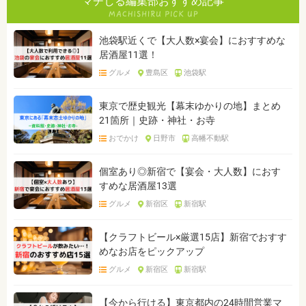
マチしる編集部おすすめ記事
池袋駅近くで【大人数×宴会】におすすめな
居酒屋11選！
グルメ
豊島区
池袋駅
東京で歴史観光【幕末ゆかりの地】まとめ
21箇所｜史跡・神社・お寺
おでかけ
日野市
高幡不動駅
個室あり◎新宿で【宴会・大人数】におす
すめな居酒屋13選
グルメ
新宿区
新宿駅
【クラフトビール×厳選15店】新宿でおすす
めなお店をピックアップ
グルメ
新宿区
新宿駅
【今から行ける】東京都内の24時間営業マ