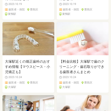
2023.10.19
2023.10.19
歯医者・病院
豊島区
歯医者・病院
豊島区
巣鴨駅
巣鴨駅
大塚駅近くの矯正歯科のおす
【料金比較】大塚駅で歯のク
すめ情報【マウスピース・小
リーニング・歯石取りができ
児矯正も】
る歯医者さんまとめ
2023.10.24
2023.10.24
歯医者・病院
豊島区
歯医者・病院
豊島区
大塚駅
大塚駅