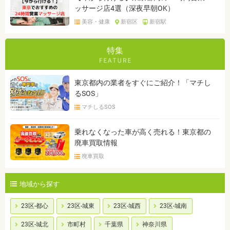
ッサージ店4選（深夜早朝OK）
美容・健康
新宿区
新宿駅
特集
東京都内の業者をすぐにご紹介！「マチし
るSOS」
マチしるSOS
乗れなくなった車が高く売れる！東京都の
廃車買取情報
廃車買取
地域から探す
23区-都心
23区-城東
23区-城西
23区-城南
23区-城北
市町村
千葉県
神奈川県