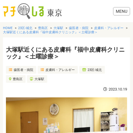
HOME
23区-城北
豊島区
大塚駅
歯医者・病院
皮膚科・アレルギー
大塚駅近くにある皮膚科『福中皮膚科クリニック』＜土曜診療＞
大塚駅近くにある皮膚科『福中皮膚科クリニ
グルメ
ック』＜土曜診療＞
歯医者・病院
皮膚科・アレルギー
23区-城北
美容・健康
豊島区
大塚駅
歯医者・病院
2023.10.19
おでかけ
生活