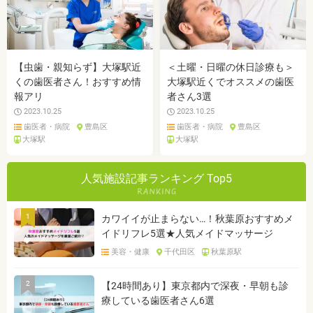
【虫歯・親知らず】大塚駅近
＜土曜・日曜の休日診療も＞
くの歯医者さん！おすすめ情
大塚駅近くでオススメの歯医
報アリ
者さん3選
2023.10.25
2023.10.25
歯医者・病院
豊島区
歯医者・病院
豊島区
大塚駅
大塚駅
人気施設記事ランキング Top5
1
カワイイが止まらない…！秋葉原おすすめメ
イドリフレ5選★人気メイドマッサージ
美容・健康
千代田区
秋葉原駅
2
【24時間あり】東京都内で深夜・早朝も診
療している歯医者さん6選