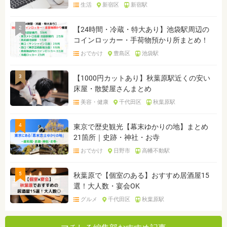
生活
新宿区
新宿駅
2
【24時間・冷蔵・特大あり】池袋駅周辺の
コインロッカー・手荷物預かり所まとめ！
おでかけ
豊島区
池袋駅
3
【1000円カットあり】秋葉原駅近くの安い
床屋・散髪屋さんまとめ
美容・健康
千代田区
秋葉原駅
4
東京で歴史観光【幕末ゆかりの地】まとめ
21箇所｜史跡・神社・お寺
おでかけ
日野市
高幡不動駅
5
秋葉原で【個室のある】おすすめ居酒屋15
選！大人数・宴会OK
グルメ
千代田区
秋葉原駅