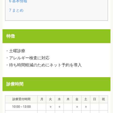
6
基本情報
7
まとめ
特徴
・土曜診療
・アレルギー検査に対応
・待ち時間軽減のためにネット予約を導入
診療時間
診療受付時間
月
火
水
木
金
土
日
祝
10:00～13:00
○
○
○
○