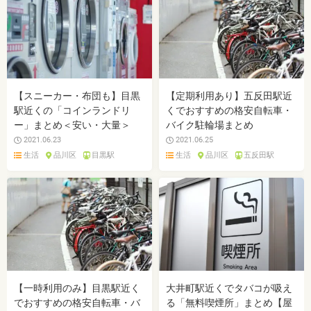
【スニーカー・布団も】目黒
【定期利用あり】五反田駅近
駅近くの「コインランドリ
くでおすすめの格安自転車・
ー」まとめ＜安い・大量＞
バイク駐輪場まとめ
2021.06.23
2021.06.25
生活
品川区
目黒駅
生活
品川区
五反田駅
【一時利用のみ】目黒駅近く
大井町駅近くでタバコが吸え
でおすすめの格安自転車・バ
る「無料喫煙所」まとめ【屋