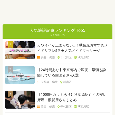
人気施設記事ランキング Top5
1
カワイイが止まらない…！秋葉原おすすめメ
イドリフレ5選★人気メイドマッサージ
美容・健康
千代田区
秋葉原駅
2
【24時間あり】東京都内で深夜・早朝も診
療している歯医者さん6選
歯医者・病院
新宿区
3
【1000円カットあり】秋葉原駅近くの安い
床屋・散髪屋さんまとめ
美容・健康
千代田区
秋葉原駅