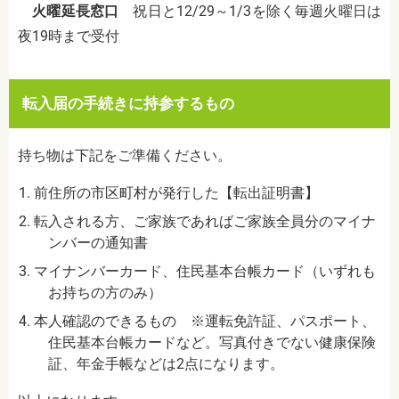
火曜延長窓口
祝日と
12/29
～
1/3
を除く毎週火曜日は
夜
19
時まで受付
転入届の手続きに持参するもの
持ち物は下記をご準備ください。
前住所の市区町村が発行した【転出証明書】
転入される方、ご家族であればご家族全員分のマイナ
ンバーの通知書
マイナンバーカード、住民基本台帳カード（いずれも
お持ちの方のみ）
本人確認のできるもの
※
運転免許証、パスポート、
住民基本台帳カードなど。写真付きでない健康保険
証、年金手帳などは
2
点になります。