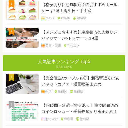
4
【格安あり】池袋駅近くのおすすめホール
ケーキ4選！誕生日・手土産
グルメ
豊島区
池袋駅
5
【メンズにおすすめ】東京都内の人気リン
パマッサージ&ドレナージュ4選
美容・健康
千代田区
人気記事ランキング Top5
1
【完全個室/カップルも◎】新宿駅近くの安
いネットカフェ・漫画喫茶まとめ
生活
新宿区
新宿駅
2
【24時間・冷蔵・特大あり】池袋駅周辺の
コインロッカー・手荷物預かり所まとめ！
おでかけ
豊島区
池袋駅