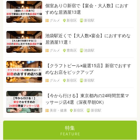
個室あり◎新宿で【宴会・大人数】におす
すめな居酒屋13選
グルメ
新宿区
新宿駅
池袋駅近くで【大人数×宴会】におすすめな
居酒屋11選！
グルメ
豊島区
池袋駅
【クラフトビール×厳選15店】新宿でおすす
めなお店をピックアップ
グルメ
新宿区
新宿駅
【今から行ける】東京都内の24時間営業マ
ッサージ店4選（深夜早朝OK）
美容・健康
新宿区
新宿駅
特集