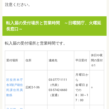
注意ください。
転入届の受付場所と営業時間 ～日曜開庁、火曜延
長窓口～
転入届の受付場所と営業時間です。
休日や夜
受付場所
住所
連絡先
平日受付
間の受付
※
1
月曜日か
区役所本庁
03-3777-1111
ら
舎3階戸籍住
（代表）
金曜日ま
広町
2-1-36
○
民課住民異
03-5742-6660
での
動係
（直通）
8：
30
～
1
7
：
00