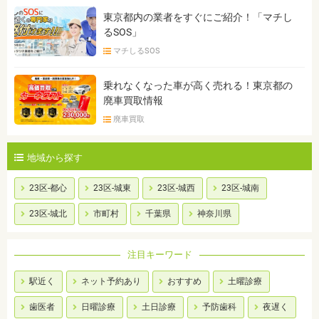
東京都内の業者をすぐにご紹介！「マチし
るSOS」
マチしるSOS
乗れなくなった車が高く売れる！東京都の
廃車買取情報
廃車買取
地域から探す
23区-都心
23区-城東
23区-城西
23区-城南
23区-城北
市町村
千葉県
神奈川県
注目キーワード
駅近く
ネット予約あり
おすすめ
土曜診療
歯医者
日曜診療
土日診療
予防歯科
夜遅く