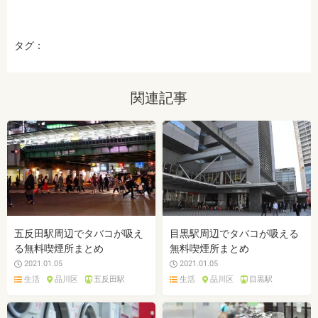
タグ：
関連記事
五反田駅周辺でタバコが吸え
目黒駅周辺でタバコが吸える
る無料喫煙所まとめ
無料喫煙所まとめ
2021.01.05
2021.01.05
生活
品川区
五反田駅
生活
品川区
目黒駅