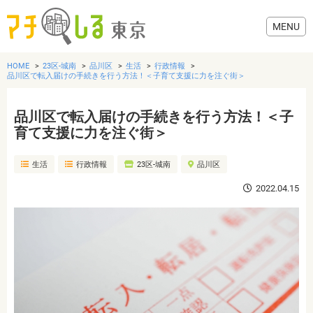
HOME
23区-城南
品川区
生活
行政情報
品川区で転入届けの手続きを行う方法！＜子育て支援に力を注ぐ街＞
品川区で転入届けの手続きを行う方法！＜子
グルメ
育て支援に力を注ぐ街＞
生活
行政情報
23区-城南
品川区
美容・健康
2022.04.15
歯医者・病院
おでかけ
生活