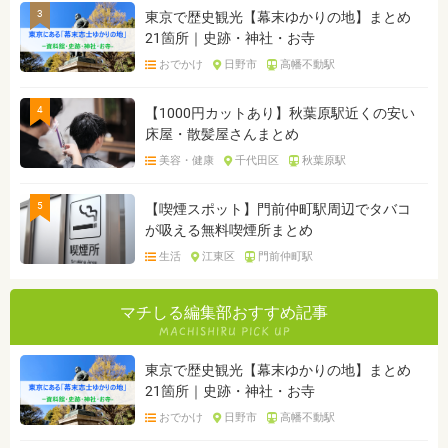
3
東京で歴史観光【幕末ゆかりの地】まとめ
21箇所｜史跡・神社・お寺
おでかけ
日野市
高幡不動駅
4
【1000円カットあり】秋葉原駅近くの安い
床屋・散髪屋さんまとめ
美容・健康
千代田区
秋葉原駅
5
【喫煙スポット】門前仲町駅周辺でタバコ
が吸える無料喫煙所まとめ
生活
江東区
門前仲町駅
マチしる編集部おすすめ記事
東京で歴史観光【幕末ゆかりの地】まとめ
21箇所｜史跡・神社・お寺
おでかけ
日野市
高幡不動駅