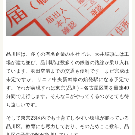
品川区は、多くの有名企業の本社ビル、大井埠頭には工
場が建ち並び、品川駅は数多くの鉄道の路線が乗り入れ
ています。羽田空港までの交通も便利です。まだ完成は
未定ですが、リニア中央新幹線の始発駅になる予定で
す。それが実現すれば東京
(
品川
)
～名古屋区間を最速
40
分間で走行します。そんな日がやってくるのがとても待
ち遠しいです。
そして東京
23
区内でも子育てしやすい環境が揃っている
品川区。教育にも尽力しており、そのためここ数年、品
川区の子供の数が急増しています。