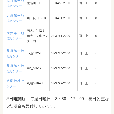
品川第一地
北品川
3-11-16
03-3450-2000
同 上
×
域センター
大崎第一地
西五反田
3-6-3
03-3491-2000
同 上
×
域センター
南大井
1-12-6
大井第一地
南大井文化セン
03-3761-2000
同 上
×
域センター
ター内
荏原第一地
小山
3-22-3
03-3786-2000
同 上
×
域センター
荏原第四地
中延
5-3-12
03-3784-2000
同 上
×
域センター
八潮地域セ
八潮
5-10-27
03-3799-2000
同 上
×
ンター
※
日曜開庁
毎週日曜日
8
：
30
～
17
：
00
祝日と重な
った場合も受付しています。