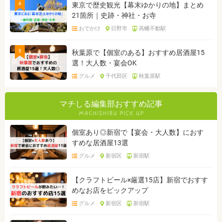
4
東京で歴史観光【幕末ゆかりの地】まとめ
21箇所｜史跡・神社・お寺
おでかけ
日野市
高幡不動駅
5
秋葉原で【個室のある】おすすめ居酒屋15
選！大人数・宴会OK
グルメ
千代田区
秋葉原駅
マチしる編集部おすすめ記事
個室あり◎新宿で【宴会・大人数】におす
すめな居酒屋13選
グルメ
新宿区
新宿駅
【クラフトビール×厳選15店】新宿でおすす
めなお店をピックアップ
グルメ
新宿区
新宿駅