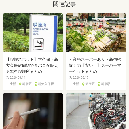
関連記事
【喫煙スポット】大久保・新
＜業務スーパーあり＞新宿駅
大久保駅周辺でタバコが吸え
近くの【安い！】スーパーマ
る無料喫煙所まとめ
ーケットまとめ
2020.08.14
2020.08.17
生活
新宿区
新大久保駅
生活
新宿区
新宿駅