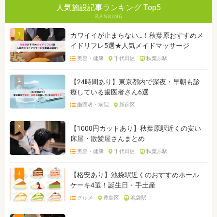
人気施設記事ランキング Top5
1
カワイイが止まらない…！秋葉原おすすめメ
イドリフレ5選★人気メイドマッサージ
美容・健康
千代田区
秋葉原駅
2
【24時間あり】東京都内で深夜・早朝も診
療している歯医者さん6選
歯医者・病院
新宿区
3
【1000円カットあり】秋葉原駅近くの安い
床屋・散髪屋さんまとめ
美容・健康
千代田区
秋葉原駅
4
【格安あり】池袋駅近くのおすすめホール
ケーキ4選！誕生日・手土産
グルメ
豊島区
池袋駅