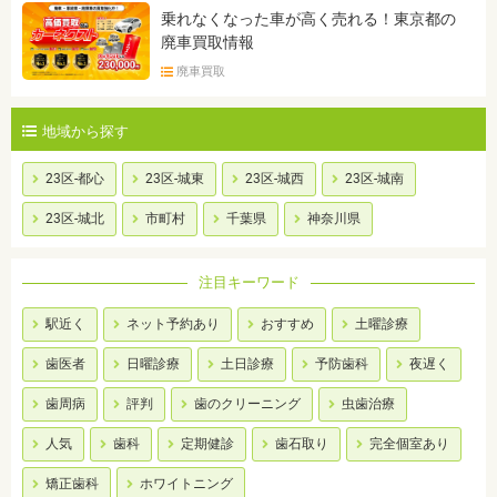
乗れなくなった車が高く売れる！東京都の
廃車買取情報
廃車買取
地域から探す
23区-都心
23区-城東
23区-城西
23区-城南
23区-城北
市町村
千葉県
神奈川県
注目キーワード
駅近く
ネット予約あり
おすすめ
土曜診療
歯医者
日曜診療
土日診療
予防歯科
夜遅く
歯周病
評判
歯のクリーニング
虫歯治療
人気
歯科
定期健診
歯石取り
完全個室あり
矯正歯科
ホワイトニング