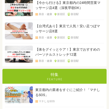
【今から行ける】東京都内の24時間営業マ
ッサージ店4選（深夜早朝OK）
美容・健康
新宿区
新宿駅
【台湾式あり】東京で人気！安い足つぼマ
ッサージ店8選
美容・健康
新宿区
新宿駅
【体をグイッとケア！】東京でおすすめの
パーソナルストレッチ12選
美容・健康
新宿区
新宿駅
特集
東京都内の業者をすぐにご紹介！「マチし
るSOS」
マチしるSOS