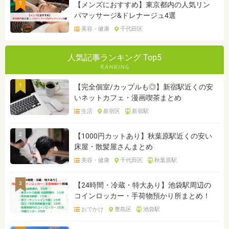
5
【メンズにおすすめ】東京都内の人気リン
パマッサージ&ドレナージュ4選
美容・健康
千代田区
人気記事ランキング Top5
1
【完全個室/カップルも◎】新宿駅近くの安
いネットカフェ・漫画喫茶まとめ
生活
新宿区
新宿駅
2
【1000円カットあり】秋葉原駅近くの安い
床屋・散髪屋さんまとめ
美容・健康
千代田区
秋葉原駅
3
【24時間・冷蔵・特大あり】池袋駅周辺の
コインロッカー・手荷物預かり所まとめ！
おでかけ
豊島区
池袋駅