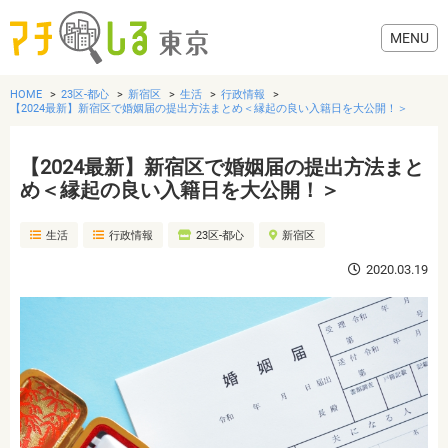
HOME
23区-都心
新宿区
生活
行政情報
【2024最新】新宿区で婚姻届の提出方法まとめ＜縁起の良い入籍日を大公開！＞
【2024最新】新宿区で婚姻届の提出方法まと
グルメ
め＜縁起の良い入籍日を大公開！＞
生活
行政情報
23区-都心
新宿区
美容・健康
2020.03.19
歯医者・病院
おでかけ
生活