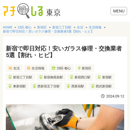
HOME
23区-都心
新宿区
新宿三丁目駅
生活
生活情報
新宿で即日対応！安いガラス修理・交換業者5選【割れ・ヒビ】
新宿で即日対応！安いガラス修理・交換業者
グルメ
5選【割れ・ヒビ】
生活
生活情報
23区-都心
新宿区
美容・健康
新宿三丁目駅
新宿御苑前駅
新宿西口駅
新宿駅
歯医者・病院
東新宿駅
西新宿五丁目駅
西新宿駅
西武新宿駅
2024.09.12
おでかけ
生活