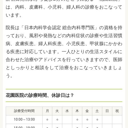
は、
内科、皮膚科、小児科、婦人科
の診療をおこなって
います。
院長は「
日本内科学会認定 総合内科専門医
」の資格を持
っており、風邪や発熱などの内科症状の診療や生活習慣
病、
皮膚疾患、婦人科疾患、小児疾患、甲状腺にかかわ
る疾患
に対応しています。一人ひとりの生活スタイルに
合わせた治療やアドバイスを行っていきますので、医師
としっかりと相談をして治療をおこなっていきましょ
う。
花園医院の診療時間、休診日は？
診療受付時間
月
火
水
木
金
土
日
祝
10:00～13:00
○
○
○
○
○
15:00～19:00
○
○
○
○
○