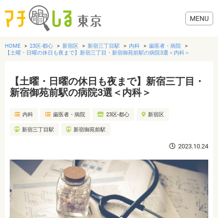
HOME
23区-都心
新宿区
新宿三丁目駅
内科
歯医者・病院
【土曜・日曜の休日も夜まで】新宿三丁目・新宿御苑前駅の病院3選＜内科＞
【土曜・日曜の休日も夜まで】新宿三丁目・
グルメ
新宿御苑前駅の病院3選＜内科＞
内科
歯医者・病院
23区-都心
新宿区
美容・健康
新宿三丁目駅
新宿御苑前駅
歯医者・病院
2023.10.24
おでかけ
生活