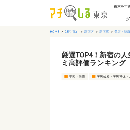
東京をす
グ
HOME
23区-都心
新宿区
新宿駅
美容・健
厳選TOP4！新宿の
ミ高評価ランキング
美容・健康
美容鍼灸・美容整体・