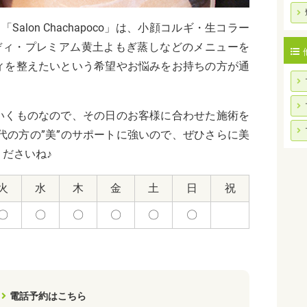
lon Chachapoco」は、
小顔コルギ・生コラー
ディ・プレミアム黄土よもぎ蒸しなどのメニューを
ィを整えたいという希望やお悩みをお持ちの方が通
いくものなので、その日のお客様に合わせた施術を
0代の方の”美”のサポートに強いので、ぜひさらに美
ださいね♪
火
水
木
金
土
日
祝
〇
〇
〇
〇
〇
〇
電話予約はこちら