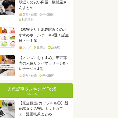
駅近くの安い床屋・散髪屋さ
んまとめ
美容・健康
千代田区
秋葉原駅
【格安あり】池袋駅近くのお
すすめホールケーキ4選！誕生
日・手土産
グルメ
豊島区
池袋駅
【メンズにおすすめ】東京都
内の人気リンパマッサージ&ド
レナージュ4選
美容・健康
千代田区
人気記事ランキング Top5
【完全個室/カップルも◎】新
宿駅近くの安いネットカフ
ェ・漫画喫茶まとめ