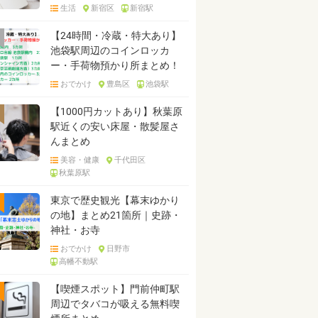
生活
新宿区
新宿駅
【24時間・冷蔵・特大あり】
池袋駅周辺のコインロッカ
ー・手荷物預かり所まとめ！
おでかけ
豊島区
池袋駅
【1000円カットあり】秋葉原
駅近くの安い床屋・散髪屋さ
んまとめ
美容・健康
千代田区
秋葉原駅
東京で歴史観光【幕末ゆかり
の地】まとめ21箇所｜史跡・
神社・お寺
おでかけ
日野市
高幡不動駅
【喫煙スポット】門前仲町駅
周辺でタバコが吸える無料喫