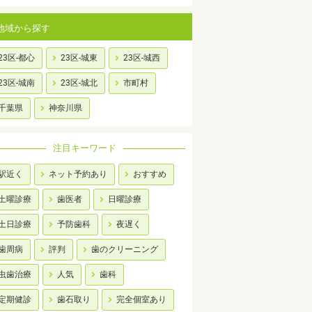
地域から探す
23区-都心
23区-城東
23区-城西
23区-城南
23区-城北
市町村
千葉県
神奈川県
注目キーワード
駅近く
ネット予約あり
おすすめ
土曜診療
歯医者
日曜診療
土日診療
予防歯科
夜遅く
歯周病
評判
歯のクリーニング
虫歯治療
人気
歯科
定期健診
歯石取り
完全個室あり