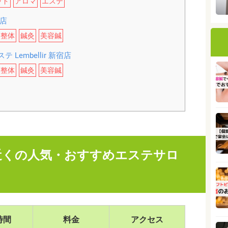
ッド
アロマ
エステ
店
整体
鍼灸
美容鍼
Lembellir 新宿店
整体
鍼灸
美容鍼
近くの人気・おすすめエステサロ
時間
料金
アクセス