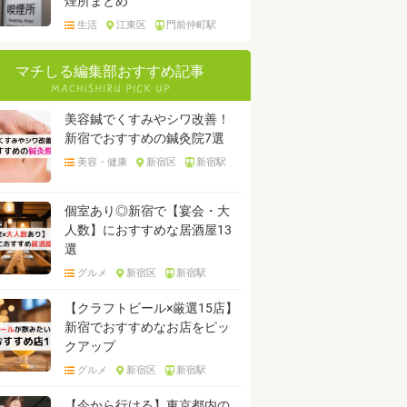
煙所まとめ
生活
江東区
門前仲町駅
マチしる編集部おすすめ記事
美容鍼でくすみやシワ改善！
新宿でおすすめの鍼灸院7選
美容・健康
新宿区
新宿駅
個室あり◎新宿で【宴会・大
人数】におすすめな居酒屋13
選
グルメ
新宿区
新宿駅
【クラフトビール×厳選15店】
新宿でおすすめなお店をピッ
クアップ
グルメ
新宿区
新宿駅
【今から行ける】東京都内の