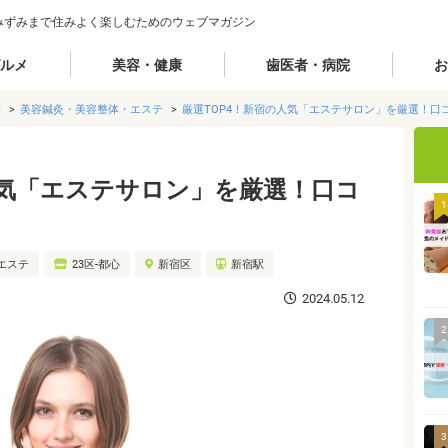
みずみまで住みよく楽しむためのウェブマガジン
ルメ
美容・健康
歯医者・病院
お
康
美容鍼灸・美容整体・エステ
厳選TOP4！新宿の人気「エステサロン」を厳選！口
人気「エステサロン」を厳選！口コ
1
エステ
23区-都心
新宿区
新宿駅
2024.05.12
2
3