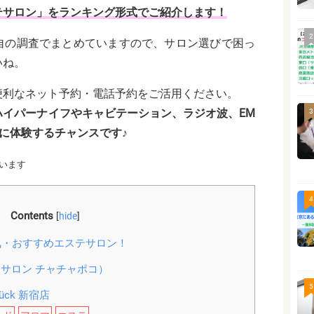
テサロン」をランキング形式でご紹介します！
2
自の調査でまとめていますので、サロン選びで困っ
いね。
便利なネット予約・電話予約をご活用ください。
ハイパーナイフやキャビテーション、ラジオ波、EM
3
に体験するチャンスです♪
います
4
Contents
[
hide
]
・おすすめエステサロン！
co（サロン チャチャポコ）
5
ck 新宿店