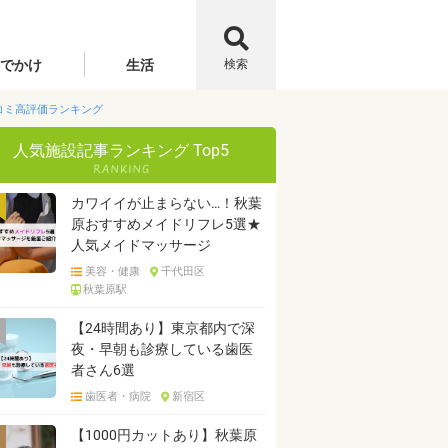
でかけ
生活
検索
コミ高評価ランキング
人気施設記事ランキング Top5
カワイイが止まらない…！秋葉
原おすすめメイドリフレ5選★
人気メイドマッサージ
美容・健康
千代田区
秋葉原駅
【24時間あり】東京都内で深
夜・早朝も診療している歯医
者さん6選
歯医者・病院
新宿区
【1000円カットあり】秋葉原