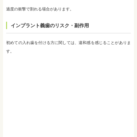
の飲み物、食事を避けたほうが白さは持続します。
監修医情報 医療法人社団日坂会 理事長 日坂充宏
過度の衝撃で割れる場合があります。
先生
【プロフィール】
日本大学歯学部卒業
インプラント義歯のリスク・副作用
日本大学歯学部口腔外科第２講座大学院卒業
歯学博士（口腔外科学）
日本大学歯学部非常勤講師
初めての入れ歯を付ける方に関しては、違和感を感じることがありま
社会福祉法人富士白苑理事
す。