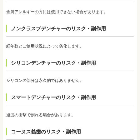
ないため、生えたての乳歯にも塗布することが可能
スがあります。薬剤が歯の神経に強い刺激を与えて
社会福祉法人富士白苑理事
です。
しまうため、神経が敏感になりやすいのです。オフ
金属アレルギーの方には使用できない場合があります。
監修医情報 菊地由利佳先生
ィスホワイトニングで使用する薬剤はホームホワイ
【プロフィール】
トニングのものより濃度が高いため、より知覚過敏
日本歯科大学新潟生命歯学部卒業
になりやすい傾向があります。
ノンクラスプデンチャーのリスク・副作用
新潟大学医歯学総合病院にて研修
・歯科で行うホワイトニングでも1回の施術で思った
都内歯科医院にて勤務
ような白さに仕上がらないことがあります。また、
個人の歯の特徴により色ムラが出ることがありま
経年数とご使用状況によって劣化します。
す。歯の厚みの違いやホワイトニングの作用が出に
くい部分があることなどにより、想定した白さや均
一な白さにならないことがあるのです。これは、常
シリコンデンチャーのリスク・副作用
に起こるということではなく、個人差が大きいた
め、実際のところは施術をしてみないと分からない
と言わざるを得ません。しかし、ホワイトニングを
続けていくことで目立たなくなることが多いです。
シリコンの部分は永久的ではありません。
・ホワイトニング後は、徐々に色戻りをおこす場合
がほとんどです。
スマートデンチャーのリスク・副作用
・白さを維持するためにはメンテナンスが必要にな
ります。歯科医師によって、違いがありますので事
前にご確認ください。
・ホワイトニングは、歯の表面が荒れる、知覚過敏
過度の衝撃で割れる場合があります。
になる可能性があります。
・ホワイトニング中は、お茶、コーヒー、カレー、
ケチャップなど避けたほうがいい飲み物、食事があ
コーヌス義歯のリスク・副作用
ります。また、ホワイトニングが終わってもこれら