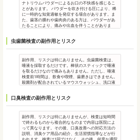
日本歯科大学新潟生命歯学部卒業
備考
・装置が壊れることがあります。その際は歯科医師
ナトリウムパウダーによるお口の不快感を感じるこ
す。
服用する場合があります。
歯学博士（口腔外科学）
新潟大学医歯学総合病院にて研修
歯石とは、歯垢が石のように固くなって歯と歯の間
に相談してください。
とがあります。 パウダーを吹き付ける圧により、稀
・個人差により治療期間が数年かかることがありま
・治療中と治療後の見た目に個人差が大きくあらわ
日本大学歯学部非常勤講師
都内歯科医院にて勤務
や歯の表面、歯茎と歯の隙間などにこびりついたも
・個人差がありますが、矯正装置にかなりのストレ
に一時的な知覚過敏を発症する場合があります。ま
す。
れる治療です。また、歯科医師との見解の相違も起
社会福祉法人富士白苑理事
のです。唾液腺開口部の近くにある歯に特に着きや
スを受ける患者さんもいます。
た、歯茎の腫れや歯肉炎のある方は、パウダーがあ
・固いものが一時的に噛めなくなります。また、ガ
こりえます。歯科医師とよくご相談ください。
すく、具体的には「下の前歯の裏側」や「上の奥歯
・矯正中は、器具を装着するため、食べかすが詰ま
たることにより、痛みや出血を伴うことがありま
ムや餅など、装置に引っかかるものが食べられなく
・矯正力が強すぎると、歯の根が短くなる「歯根吸
の外側」によく見られます。
りやすく虫歯、歯周病を招きやすくなります。（矯
す。多くの場合、すぐに出血はおさまり、数日で治
なることもあります。
収」が起こるリスクが高くなります。
歯石になると自宅でのブラッシングで取ることはで
正器具をつけている箇所の虫歯は、基本的に矯正終
癒します。 ケースによっては、完全に汚れを落とし
・装置が壊れることがあります。その際は歯科医院
・歯や骨の状態、歯の動きを妨げる癖があった場
虫歯菌検査の副作用とリスク
きません。
了まで治療できません。）
きれない場合があります。
を受診してください。
合、虫歯や歯周病の発生など、治療計画よりも治療
なお、歯垢とは口腔内に常在している細菌の塊で歯
・虫歯や歯周炎が発生すると一旦、装置を取り外し
また、エアフローは外来性の着色は落としますが、
・個人差があり、かなりのストレスを受ける患者さ
期間が長くなる場合があります。
石の前段階です。歯垢の段階であれば歯ブラシで簡
て歯科医院で治療をする場合もあります。
本来の歯の色自体は白くできません。歯自体を白く
んもいます。
・矯正治療では、歯肉が下がる場合（歯肉退縮）が
単に取り除くことができますが、沈着したまま時間
・患者様が、取り外しできる矯正装置や補助装置の
したい場合にはホワイトニングが有効です。 着色汚
・矯正中は、器具を装着するため、食べかすが詰ま
副作用、リスクは特にありません。虫歯菌検査は、
あります。特に切歯（せっし：上下前歯各4本）、歯
が経過すると歯石になって歯周病を進行させてしま
装着時間を守っていなかったり、定期的な来院がで
れはエアフロー後に再付着することもあります。継
りやすく虫歯、歯周病を招きやすくなります。（矯
唾液を採取するだけです。棒状のスティックで唾液
の凸凹が大きい患者様の場合、発症する事がありま
います。歯科での歯石除去は、専門の機器を使用
きなかったりした場合は、治療期間が延びる可能性
続的効果を得るには、定期的な施術が必要です。
正器具をつけている箇所の虫歯治療は、基本的に矯
を取るだけなので痛みもありません。ただし、唾液
す。
し、歯石を取り除くことができます。
があります。
エアフローは、着色を落とす審美目的として行われ
正終了まで治療できません。）
検査前1時間は、飲食や喫煙、歯磨きはできません。
・個人差により治療期間が数年かかることがありま
歯石を取り除けば、歯周病の治療となり歯のぐらつ
・特殊な噛み合わせ、骨の硬さ、歯のかたちの場合
るため、健康保険の適用外となり自由診療となりま
・虫歯や歯周炎が発生すると一旦、装置を取り外し
殺菌剤が配合されているマウスウォッシュ、洗口液
す。
き、歯茎の出血、口臭などが改善できます。
は、治療期間が長くなる場合があります。
す。 妊娠中、放射線治療中、呼吸器疾患、ナトリウ
て歯科医院で治療をする場合もあります。
なども、検査前12時間は使用できません。 運動も唾
・固いものが一時的に噛めなくなります。また、ガ
監修医情報 菊地由利佳先生
・舌で歯を押す癖など、歯並びに悪影響をあたえる
ム摂取制限が必要な人など、安全性を考慮し、エア
・患者様が、取り外しできる矯正装置や補助装置の
液の分泌量に影響があるので検査前は行えません。
ムや餅など、装置に引っかかるものが食べられなく
口臭検査の副作用とリスク
【プロフィール】
癖が改善されない場合は、治療期間が延びることが
フローを受けられない人もいます。
装着時間を守っていなかったり、定期的な来院がで
また検査1ヶ月以内に抗生物質を使用している場合も
なることもあります。
日本歯科大学新潟生命歯学部卒業
あります。
備考
きなかった場合は、治療期間が延びる場合がありま
正確な結果が出ないことがあるので時期を延ばす場
・装置が壊れることがあります。その際は歯科医院
新潟大学医歯学総合病院にて研修 都内歯科医院にて
・矯正治療で歯を動かして歯並びを整える「動的治
エアフローは、歯面清掃を行う機器です。細かなパ
す。
合もあります。健康保険の適用外となり自由診療と
を受診してください。
勤務
療」を終えて歯並びが改善されても、まだ歯が元の
ウダー粒子をジェット噴射で歯に吹き付け、歯にこ
・特殊な噛み合わせ、骨の硬さ、歯のかたちの場合
なります。
・個人差があり、かなりのストレスを受ける患者様
副作用、リスクは特にありませんが、検査は短時間
位置に戻ろうとする傾向があるため、一定期間動か
びりついた汚れを落とすことができます。
は、治療期間が長くなる場合があります。
備考
もいます。
で終わるものから複合的なものまで内容は医院によ
した歯を正しい位置にとどめておく保定が必要で
歯科で主に歯の着色やタバコのヤニ除去の用途とし
・舌で歯を押す癖や、歯並びに悪影響をあたえる癖
ご自身の唾液の量、性質、虫歯の原因菌の量を知
・矯正中は、器具を装着するため、食べかすが詰ま
って異なります。その後、口臭改善への対応方法の
す。歯の位置が安定するまでの保定期間には個人差
て使われていますが、歯周ポケット内の歯周病の細
が改善されない方は、治療期間が延びる場合があり
り、虫歯予防とセルフケア強化を目的とした検査で
りやすく虫歯、歯周病を招きやすくなります。（矯
説明、消臭ケア用品の紹介、生活習慣指導などが行
があるので、治療後も歯科医師の指示を守ってくだ
菌除去にも効果があります。
ます。
す。
正器具をつけている箇所の虫歯治療は、基本的に矯
われます。検査は1回ではなく、その後、何度か通院