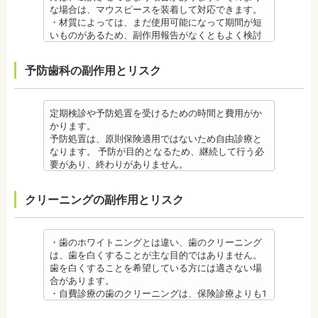
歯の治療をする、もしくは、矯正中に器具を一度外
あるため、心臓や血圧に問題がある方が使用する
師の指示を仰いでください。
す。
な場合は、マウスピースを装着して対応できます。
して治療を行う必要が生じることがあります。
と、動悸、血圧上昇を起こす場合があります。ま
抜歯・麻酔
・インプラントは、入れ歯の治療とは異なり、外科
・材質によっては、まだ使用可能になって期間が短
・基本的に、矯正中には虫歯や歯周病の治療が行え
た、頬を噛んでもわからなかったり、熱いものを飲
・矯正をしたい箇所に十分なスペースがない場合
手術を行う必要があります。手術により今までは何
いものがあるため、副作用報告がなくともよく検討
ません。そのため矯正前にこれらの治療を終わらせ
んでもわからないため、口腔内を傷つけるリスクが
は、抜歯を必要とする場合もあります。健康上問題
の問題もなかった神経や血管などにも手を加えるこ
する必要があります。
る必要があります。矯正を専門とする歯科医院の場
あります。
のない歯の抜歯の場合もあります。抜歯する場合は
とがあるためリスクがあります。また、手術自体受
ジルコニア
合は、一般的な歯科医院で、事前に虫歯、歯周病の
予防歯科の副作用とリスク
さらに、麻酔によって悪心、嘔吐、アレルギー反応
痛みを感じることもありますので、歯科医師の判断
けられない場合もあります。免疫力や抵抗力が低下
・ジルコニア自体が割れてしまうのではなく、表面
治療を行う必要があることもあります。
が起こることもあります。
のもと麻酔を行うこともあります。麻酔の中には、
しやすく、歯周病の発生リスクの高いとされる糖尿
を覆っているポーセレンというセラミックが割れて
治療終了後
虫歯・歯周病
成分に心拍数、血圧を上げる作用があるものもある
病の方、口腔内の衛生状態の悪い方や、あごの骨が
しまうことのほうが多くあります。
・矯正終了後に矯正箇所が元に戻る場合もありま
・矯正中、虫歯が悪化する場合があります。治療終
ため、心臓や血圧に問題がある方が使用すると、動
足りない方、喫煙者の方は、事前に生活習慣の改
原因のひとつとしては、ポーセレンというセラミッ
定期検診や予防処置を受けるための時間と費用がか
す。その程度に個人差があります。
了後に虫歯の治療をする場合と器具を一度外して虫
悸、血圧上昇を起こす場合があります。また、頬を
善、治療が必要となる場合があります。
クとジルコニアの密着度が、セラミック同士との場
かります。
・矯正終了して数か月から数年経過すると噛み合わ
歯の治療を行う場合があります。
噛んでもわからなかったり、熱いものを飲んでもわ
・インプラント術後すぐには違和感があったり、痛
合や金属とセラミックとの場合に比べて、若干弱い
予防処置は、原則保険適用ではないため自由診療と
せが悪くなる可能性があります。噛み合わせが悪く
・矯正治療中、矯正装置の周りなど、ブラッシング
からないため、口腔内を傷つけるリスクがありま
み、腫れ、出血などが発生する場合がありますが、
場合があるからです。他にも、激しい歯ぎしりをす
なります。 予防が目的となるため、継続して行う必
なると、咀嚼障害の場合は、噛み合わせの治療を行
（歯磨き）しにくい部分ができるため、虫歯や歯周
す。さらに、麻酔によって悪心、嘔吐、アレルギー
これらの症状の多くについては一時的なもので、多
る人の場合、どうしてもセラミックの部分はジルコ
要があり、終わりがありません。
います、頭痛、肩こりを招く事があります。また、
炎のリスクが高くなります。間食を控え、矯正治療
反応が起こることもあります。
くの場合2～3日で治まります。
ニアよりも強度が落ちるので、割れてしまうケース
監修医情報 菊地由利佳先生
噛み合わせのバランスが崩れることで、口が大きく
中に合ったブラッシング指導を歯科医師より受けて
虫歯・歯周病
・治療期間が長くかかる場合があります。あごの骨
があります。
【プロフィール】
開かない、食事を噛むときに痛みが出る顎関節症を
、毎日丁寧なブラッシング、歯を清潔にしてリスク
クリーニングの副作用とリスク
・矯正中、虫歯が悪化する場合があります。治療終
に穴をあけて人工の歯根を埋め込み、その上に人工
メタルセラミック
日本歯科大学新潟生命歯学部卒業
発症する場合があります。
を抑えましょう。
了後に虫歯の治療をする場合と器具を一度外して虫
の歯を被せるため、インプラントが骨に接着するま
・メタルセラミック(セラミックボンド)治療は、歯と
新潟大学医歯学総合病院にて研修
他にも自律神経失調症になることもあります。噛み
また、歯科医院で歯をクリーニングすることや、フ
歯の治療を行う場合があります。
でに3ケ月～6ケ月程度の治癒期間を要します。ま
歯茎の境が黒く変色してしまうケースがあります。
都内歯科医院にて勤務
合わせが原因。
ッ素塗布など、歯科医院でのケアも役立ちます。
・矯正治療中、矯正装置の周りなど、ブラッシング
た、インプラントを埋め込む骨の厚みを増やす手術
オールセラミック
・歯のホワイトニングとは違い、歯のクリーニング
その他
・矯正中は、基本的に虫歯や歯周病の治療が行えな
（歯磨き）しにくい部分ができるため、虫歯や歯周
を行う場合、さらに期間を要することになります。
・オールセラミック治療は、本数が多いと費用が高
は、歯を白くすることが主な目的ではありません。
・個人差がありますが子供にとって大きなストレス
いため、矯正前にこれらの治療を終わらせる必要が
炎のリスクが高くなります。間食を控え、矯正治療
・インプラント治療を受けると定期検診、メインテ
額となる場合が多くあります。また、陶器であり強
歯を白くすることを希望している方には適さない場
になる場合があります。装置装着後もしっかりと状
あります。矯正専門の歯科の場合は、一般の歯科で
中に合ったブラッシング指導を歯科医師より受けて
ナンスをし続けなければいけません。人工物である
度は低いため、奥歯には不向きです。前歯でも欠け
合があります。
況を聞いて話し合ってください。
虫歯、歯周病の治療を行う必要もあります。
、毎日丁寧なブラッシング、歯を清潔にしてリスク
インプラントが虫歯になることはありませんが、日
てしまうこともあるため、歯ぎしりのクセがある方
・自費診療の歯のクリーニングは、保険診療よりも1
・矯正中、頭痛、首や肩のこり、強い倦怠感、吐き
治療終了後
を抑えましょう。
ごろから丁寧なメインテナンスが必要となります。
はマウスピースで保護する場合もあります。
度の施術費用が比較的高く、施術時間も長くかかる
気、不眠など不定愁訴が起こることがあります。そ
・矯正終了後に矯正箇所が元に戻る場合もありま
また、歯科医院で歯をクリーニングすることや、フ
また、口の中の衛生状態が悪いと、インプラント周
・保険適用外のつめ物、被せ物もメリットばかりで