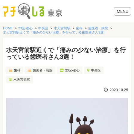
HOME
23区-都心
中央区
水天宮前駅
歯科
歯医者・病院
水天宮前駅近くで「痛みの少ない治療」を行っている歯医者さん3選！
水天宮前駅近くで「痛みの少ない治療」を行
グルメ
っている歯医者さん3選！
歯科
歯医者・病院
23区-都心
中央区
美容・健康
水天宮前駅
歯医者・病院
2023.10.25
おでかけ
生活