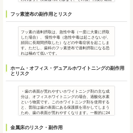
さい。
監修医情報 菊地由利佳先生
・矯正治療で歯を動かして歯並びを整える「動的治
[虫歯菌検査で確認できる内容] (例)
正終了まで治療できません。）
が必要となる場合があります。
監修医情報 医療法人社団日坂会 理事長 日坂充宏
【プロフィール】
療」を終えて歯並びが改善されても、まだ歯が元の
・虫歯菌の数が少ないのか多いのか
・虫歯や歯周炎が発生すると一旦、装置を取り外し
健康保険の適用外となり自由診療となります。
フッ素塗布の副作用とリスク
先生
日本歯科大学新潟生命歯学部卒業
位置に戻ろうとする傾向があるため、一定期間動か
・酸性度（酸性になる程歯が溶けやすい）
て歯科医院で治療をする場合もあります。
備考
【プロフィール】
新潟大学医歯学総合病院にて研修
した歯をとどめておく保定が必要です。歯の位置が
・緩衝能・白血球・タンパク質・口の中の清潔度 ま
・患者様が、取り外しできる矯正装置や補助装置の
口臭は、体調や病気と関わりがあることも多く、口
日本大学歯学部卒業
都内歯科医院にて勤務
安定するまでの保定期間には個人差があるので、治
た、よく噛んでいるか、甘いものを摂る頻度なども
装着時間を守っていなかったり、定期的な来院がで
臭で悩んでいる場合はその関連性も合わせて検査が
日本大学歯学部口腔外科第２講座大学院卒業
療後も歯科医師の指示を守ってください。
同時に確認します。
きなかった場合は、治療期間が延びる場合がありま
必要です。また、よく食べる食べ物、ブラッシング
フッ素の過剰摂取は、急性中毒（一度に大量に摂取
歯学博士（口腔外科学）
・矯正終了後に矯正箇所が元に戻る場合もありま
監修医情報 菊地由利佳先生
す。
不足、喫煙や飲酒などが影響する場合もあるので、
した場合）、 慢性中毒（急性中毒は起こさないが、
日本大学歯学部非常勤講師
す。
【プロフィール】
・特殊な噛み合わせ、骨の硬さ、歯のかたちの場合
原因がわかれば口臭軽減に向けて指導が行われま
頻回に長期間摂取した）などの中毒症状を起こしま
社会福祉法人富士白苑理事
監修医情報 医療法人社団日坂会 理事長 日坂充宏
日本歯科大学新潟生命歯学部卒業
は、治療期間が長くなる場合があります。
す。
す。ただし、歯科のフッ素塗布で過剰摂取になる恐
先生
新潟大学医歯学総合病院にて研修
・舌で歯を押す癖や、歯並びに悪影響をあたえる癖
監修医情報 菊地由利佳先生
れは極めて低いです。
【プロフィール】 日本大学歯学部卒業
都内歯科医院にて勤務
が改善されない方は、治療期間が延びる場合があり
【プロフィール】
また、歯の形成期に過度にフッ素を摂取すると歯の
日本大学歯学部口腔外科第２講座大学院卒業
ます。
日本歯科大学新潟生命歯学部卒業
フッ素症（斑状歯）が発生する場合があります。
ホーム・オフィス・デュアルホワイトニングの副作用
歯学博士（口腔外科学）
・矯正治療で歯を動かして歯並びを整える「動的治
新潟大学医歯学総合病院にて研修
（過剰摂取）推定中毒量は、5歳児（体重18Kg）が
とリスク
日本大学歯学部非常勤講師
療」を終えて歯並びが改善されても、まだ歯が元の
都内歯科医院にて勤務
週5回法のフッ化物洗口液（0.05％フッ化ナトリウム
社会福祉法人富士白苑理事
位置に戻ろうとする傾向があるため、一定期間動か
溶液）を40人分一度に飲んだ場合に到達（厚生労働
した歯をとどめておく保定が必要です。歯の位置が
省 フッ化物の急性中毒量 e-ヘルスネット）
安定するまでの保定期間には個人差があるので、治
また、フッ素を塗った場合でも、ブラッシング不足
・歯の表面が荒れやすいホワイトニング剤の主な成
療後も歯科医師の指示を守ってください。
や磨き残しがあれば虫歯はできてしまいます。フッ
分は、オフィスホワイトニングの場合、過酸化水素
監修医情報 医療法人社団日坂会 理事長 日坂充宏
素は虫歯ができにくくなるだけで、通常の歯ブラ
という物質です。このホワイトニング剤を使用する
先生
シ、歯間掃除などは必要です。
と、普段は歯の表面にある保護膜を溶かしてしまう
【プロフィール】
備考 フッ素を塗布して、歯をコーティングし虫歯に
ため、歯の表面が荒れやすくなります。一般的に24
日本大学歯学部卒業
強い歯にする予防歯科処置です。もともとフッ素は
～48時間程度で保護膜はもとに戻りますが、その間
日本大学歯学部口腔外科第２講座大学院卒業
体内に存在している物質の一つなので安心して使用
は特に注意が必要です。
金属床のリスク・副作用
歯学博士（口腔外科学）
することが可能です。特に、塗布する時期に制限が
・ホワイトニング剤の影響で知覚過敏がおこるケー
日本大学歯学部非常勤講師