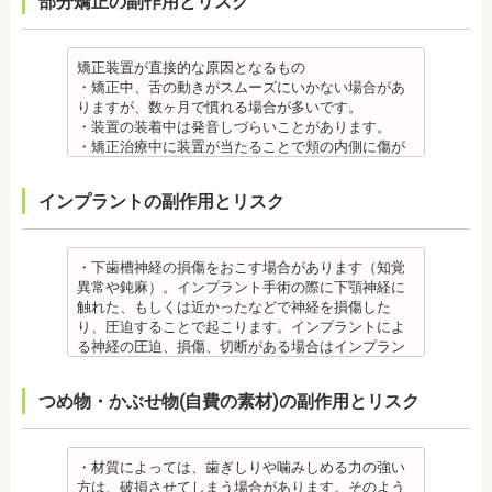
部分矯正の副作用とリスク
は、皮膚科で行われているパッチテストなどをうけ
・矯正治療中に装置が当たることで頬の内側に傷が
て、アレルギー源を特定し、歯科医師に伝えてくだ
ついたり、口内炎になったり、歯の移動に伴う痛み
さい。矯正装置を装着したあとに、皮膚や口腔の粘
を感じることもありますので、必要に応じワックス
膜にアレルギー症状が起きた場合は、速やかに歯科
で対処する場合やその他の対処策を行う場合があり
矯正装置が直接的な原因となるもの
医師の指示を仰いでください。
ます。
・矯正中、舌の動きがスムーズにいかない場合があ
抜歯・麻酔 ・矯正をしたい箇所に十分なスペースが
・矯正装置を装着した直後や、ワイヤーを交換した
りますが、数ヶ月で慣れる場合が多いです。
ない場合は、抜歯を必要とすることもあります。健
直後に痛みを感じることがありますが、数日でおさ
・装置の装着中は発音しづらいことがあります。
康上問題のない歯を抜歯する場合もあります。
まる場合が多いです。また、冷たいものを飲んだと
・矯正治療中に装置が当たることで頬の内側に傷が
・抜歯する場合は麻酔注射を行います。麻酔薬の中
きにしみる「知覚過敏」があらわれる場合がありま
ついたり、口内炎になったり、歯の移動に伴う痛み
には、成分に心拍数、血圧を上げる作用があるもの
すが、数日で改善されます。長期間痛む場合は、歯
を感じることもありますので、必要に応じワックス
インプラントの副作用とリスク
もあるため、心が起こることもあります。臓や血圧
科医師に相談しましょう。
で対処する場合やその他の対処策を行う場合があり
に問題がある方が使用すると、動悸、血圧上昇を起
金属アレルギー
ます。
こす場合があります。また、麻酔がきいている最中
・矯正装置には、さまざまな金属素材が使用されて
・矯正装置を装着した直後や、ワイヤーを交換した
は、頬を噛んだり、熱いものを飲んだりしてもわか
いるため、金属アレルギーのある方、不安がある方
直後に痛みを感じることがありますが、数日でおさ
・下歯槽神経の損傷をおこす場合があります（知覚
らないため、口腔内を傷つけるリスクがあります。
は、皮膚科で行われているパッチテストをうけて、
まる場合が多いです。また、冷たいものを飲んだと
異常や鈍麻）。インプラント手術の際に下顎神経に
さらに、麻酔によって悪心、嘔吐、アレルギー反応
アレルギー材料を特定し、歯科医師に伝えてくださ
きにしみる「知覚過敏」があらわれる場合がありま
触れた、もしくは近かったなどで神経を損傷した
虫歯・歯周病 ・矯正治療中、矯正装置の周りなど、
い。矯正装置を装着したあとに、皮膚や口腔の粘膜
すが、基本的には数日で改善されます。長期間痛む
り、圧迫することで起こります。インプラントによ
ブラッシング（歯磨き）しにくい部分ができるた
にアレルギー症状が起きた場合は、速やかに歯科医
場合は、歯科医師に相談しましょう。
る神経の圧迫、損傷、切断がある場合はインプラン
め、虫歯や歯周炎のリスクが高くなります。
師の指示を仰いでください。
金属アレルギー
トを撤去します。経過を見る場合や、内服薬で治療
間食を控え、矯正治療中に合ったブラッシング指導
抜歯・麻酔
・矯正装置には、さまざまな金属素材が使用されて
を行うこともあります。
つめ物・かぶせ物(自費の素材)の副作用とリスク
を歯科医師より受けて 、毎日丁寧なブラッシング、
・矯正をしたい箇所に十分なスペースがない場合
いるため、金属アレルギーのある方、不安がある方
・上あごにインプラントを埋める際に、上顎洞を破
歯を清潔にしてリスクを抑えましょう。また、歯科
は、抜歯を必要とする場合もあります。健康上問題
は、皮膚科で行われているパッチテストをうけて、
る場合があります。手術した時に感染が生じると蓄
医院において、歯のクリーニングやフッ素塗布など
のない歯の抜歯の場合もあります。
アレルギー材料を特定し、歯科医師に伝えてくださ
膿症になる場合があります。この場合は、インプラ
のケアをすることも役立ちます。
・抜歯する場合は麻酔注射を行います。麻酔の中に
い。矯正装置を装着したあとに、皮膚や口腔の粘膜
ントを除去する場合もあります。また、蓄膿症の治
・材質によっては、歯ぎしりや噛みしめる力の強い
・矯正中に虫歯が悪化した場合は、矯正終了後に虫
は、成分に心拍数、血圧を上げる作用があるものも
にアレルギー症状が起きた場合は、速やかに歯科医
療には耳鼻咽喉科にて治療が必要な場合もありま
方は、破損させてしまう場合があります。そのよう