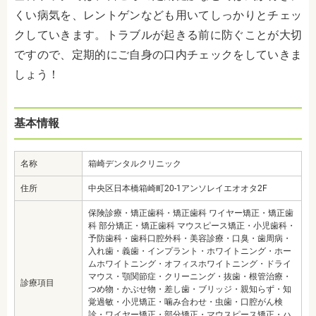
くい病気を、レントゲンなども用いてしっかりとチェッ
クしていきます。トラブルが起きる前に防ぐことが大切
ですので、定期的にご自身の口内チェックをしていきま
しょう！
基本情報
名称
箱崎デンタルクリニック
住所
中央区日本橋箱崎町20-1アンソレイエオオタ2F
保険診療・矯正歯科・矯正歯科 ワイヤー矯正・矯正歯
科 部分矯正・矯正歯科 マウスピース矯正・小児歯科・
予防歯科・歯科口腔外科・美容診療・口臭・歯周病・
入れ歯・義歯・インプラント・ホワイトニング・ホー
ムホワイトニング・オフィスホワイトニング・ドライ
マウス・顎関節症・クリーニング・抜歯・根管治療・
診療項目
つめ物・かぶせ物・差し歯・ブリッジ・親知らず・知
覚過敏・小児矯正・噛み合わせ・虫歯・口腔がん検
診・ワイヤー矯正・部分矯正・マウスピース矯正・ハ