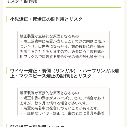
リスク・副作用
小児矯正・床矯正の副作用とリスク
矯正装置が直接的な原因となるもの
・矯正治療中に装置が当たることで頬の内側に傷が
ついたり、口内炎になったり、歯の移動に伴う痛み
を感じることもありますので、必要に応じ歯科矯正
用ワックスで対処する場合やその他の対処策を行う
場合があります。
・舌の動きがスムーズにいかない場合があります
ワイヤー矯正・裏側（リンガル）・ハーフリンガル矯
が、数ヶ月で慣れることが多いです。
正・マウスピース矯正の副作用とリスク
・装置の装着中は発音しづらいことがあります。
・矯正装置を装着した直後や、ワイヤーを交換した
直後に痛みを感じることがありますが、数日でおさ
まる場合が多いです。また、冷たいものを飲んだと
矯正装置が直接的な原因となるもの
きにしみる「知覚過敏」があらわれる場合がありま
・矯正中舌の動きがスムーズにいかない場合があり
すが、基本的には数日で改善されます。長期間痛む
ますが、数ヶ月で慣れる場合が多いです。
場合は、歯科医師に相談しましょう。
・装置の装着中は発音しづらいことがあります。
金属アレルギー
・一般的なワイヤー矯正は、歯の表面に器具を装着
・多くの場合、矯正装置には金属素材が使用されて
するため、目立ちます。見た目にも矯正をしている
います。金属アレルギーのある方、不安がある方
ことがわかるというリスクがあります。