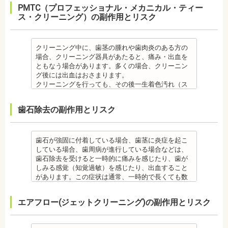
可能性があります。
の場合は、鎮痛剤、吐き気止め等、歯科医師の指示
す。
ッ素塗布など、歯科医院でのケアも予防に役立ちま
PMTC（プロフェッショナル・メカニカル・ティー
囲炎という病気にかかる可能性があります。インプ
はなく、デメリットもあるため、検討される方は、
・歯のクリーニングは、歯科医院によって「クリー
のもと服用してください。
・矯正終了して数か月から数年経過するとかみ合わ
す。
ス・クリーニング）の副作用とリスク
ラントの機能をより長く維持するために、定期検診
歯科医師と十分に相談しましょう。
ニング」と書いているところと「PMTC」と書いてい
・治療の経過と治療後の見た目に個人差が大きくあ
せが悪くなる可能性があります。かみ合わせが悪く
・矯正中は、虫歯や歯周病の治療が行えないため矯
が必要となります。
監修医情報 医療法人社団日坂会 理事長 日坂充宏
るところがあります。PMTCは専用の機器が用いられ
らわれる治療です。また、歯科医師との見解の相違
なると、咀嚼障害、頭痛、肩こりを招く事がありま
正前にこれらの治療を終わらせる必要があります。
・インプラント治療は、入れ歯、ブリッジ治療とは
先生
るのに対し、クリーニングは歯科医院によっては歯
も起こりえます。歯科医師とよくご相談ください。
す。
矯正専門の歯科の場合は、一般の歯科で虫歯、歯周
異なり保険適用外となります。
【プロフィール】
石を落とすスケーリングの場合や、PMTCの場合もあ
クリーニング中に、歯茎の腫れや歯肉炎のある方の
・矯正力が強すぎると、歯の根が短くなる「歯根吸
また、かみ合わせのバランスが崩れることで、口が
病の治療を行う必要もあります。
・インプラント治療は、お子様、妊婦の方は受けら
日本大学歯学部卒業
るので、事前に内容を確認されるとよいでしょう。
場合、クリーニング器具があたると、痛み・出血を
収」が起こるリスクが高くなります。
大きく開かない、食事を噛むときに痛みが出る顎関
治療終了後
れません。骨の成長途中になるお子様は、インプラ
日本大学歯学部口腔外科第２講座大学院卒業
監修医情報 医療法人社団日坂会 理事長 日坂充
ともなう場合があります。多くの場合、クリーニン
・歯や骨の状態、歯の動きを妨げる癖があった場
節症を発症する場合があります。他にも自律神経失
・矯正終了後に噛み合わせが悪くなる可能性があり
ント治療はできません。痛み止め、抗生物質等を治
歯学博士（口腔外科学）
宏先生
グ後には出血はおさまります。
合、虫歯や歯周病の発生など、治療計画よりも治療
調症になることもあります。かみ合わせが原因の場
ます。
療に使用するため妊娠中、妊娠の可能性のある方、
日本大学歯学部非常勤講師
【プロフィール】
クリーニングを行っても、その後一生着色汚れ（ス
期間が長くなる場合があります。
合は、かみ合わせの治療を行います。 その他
噛み合わせが悪くなると、咀嚼障害、頭痛、肩こり
授乳中の方は、インプラント治療はお控えくださ
社会福祉法人富士白苑理事
日本大学歯学部卒業
テイン）や歯垢・歯石がつかないわけではありませ
・矯正治療では、歯肉が下がる場合（歯肉退縮）が
・矯正中、頭痛、首や肩のこり、強い倦怠感、吐き
を招く事があります。また、噛み合わせのバランス
い。
日本大学歯学部口腔外科第２講座大学院卒業
ん。クリーニング後にも、日々の生活で再付着しま
あります。特に切歯（せっし：上下前歯各4本）、歯
気、不眠など不定愁訴が起こる場合がありますの
が崩れることで、口が大きく開かない、食事を噛む
・心臓の疾患、骨粗鬆症等、内科的にインプラント
歯石除去の副作用とリスク
歯学博士（口腔外科学）
す。また、歯科のクリーニングだけでは、虫歯や歯
の凸凹が大きい患者様の場合、発症する事がありま
で、鎮痛剤、吐き気止め等、歯科医師の指示のもと
ときに痛みが出る顎関節症を発症する場合がありま
治療に適さないケースもあります。また、普段服薬
日本大学歯学部非常勤講師 社会福祉法人富士白苑理
周病の予防にはなりません。
す。
服用する場合があります。
す。他にも自律神経失調症になることもあります。
している血圧のお薬等も治療に影響する場合があり
事
毎日のブラッシングなどは継続して行う必要があり
・顎の成長に合わせて歯並びを治していくため、一
・治療中と治療後の見た目に個人差が大きくあらわ
噛み合わせが原因の場合は、噛み合わせの治療を行
ます。治療相談時に申告してください。
ます。
歯石が強固に付着している場合、歯茎に炎症を起こ
時的に歯並びが悪い状態になることもあります。
れる治療です。また、歯科医師との見解の相違も起
います。
・歯がない箇所のリカバリー治療ですが、その欠損
備考
している場合、歯周病が進行している場合などは、
・大人になってから再度矯正が必要になることがあ
こりえます。歯科医師とよくご相談ください。
・矯正終了後に矯正箇所が元に戻る場合もありま
箇所のみの治療ではなく、全体のかみ合わせを提案
自宅で、歯磨きをしていても、落とすことの出来な
歯石除去を受けると一時的に痛みを感じたり、歯が
ります。
・矯正力が強すぎると、歯の根が短くなる「歯根吸
す。
してくれる方針を選択するとよいでしょう。
い汚れや、歯石の元となる歯垢・バイオフィルムを
しみる感覚（知覚過敏）を感じたり、出血すること
・定期的な通院などにご協力いただけない場合、治
収」が起こるリスクが高くなります。
その他
・手術ではありますが、麻酔を行うため、手術中に
歯科で専門の機器・技術によって除去する技術で
があります。この症状は通常、一時的で長くても数
療の結果に差が出る場合があります。
・歯や骨の状態、歯の動きを妨げる癖があった場
・治したい部分の一部の歯並びにのみ対応できま
痛みを感じることは基本的にありません。
す。
日で落ち着いてなくなります。
・個人差により治療期間が数年かかることがありま
合、虫歯や歯周病の発生など、治療計画よりも治療
す。全体の噛み合わせが整っていない場合は、治療
監修医情報 医療法人社団日坂会 理事長 日坂充宏
クリーニング後にフッ素塗布を行えば、より虫歯予
また、歯石除去に使われる機器は、治療中、高音が
す。
期間が長くなる場合があります。
を進めることができない場合もあります。
先生
エアフロー(ジェットクリーニング)の副作用とリスク
防に効果的です。
鳴り響きます。機器は歯石が多い人、広範囲に歯石
・固いものが一時的に噛めなくなることがありま
・矯正治療では、歯肉が下がる場合（歯肉退縮）が
・矯正中、頭痛、首や肩のこり、強い倦怠感、吐き
【プロフィール】
監修医情報 菊地由利佳先生
が付いている人に使われるのですが、高音が苦手な
す。また、ガムや餅など、装置に引っかかるものが
あります。特に切歯（せっし：上下前歯各4本）、歯
気、不眠など不定愁訴が起こる場合がありますの
日本大学歯学部卒業
【プロフィール】
人は音を我慢する必要があります。
食べられなくなることもあります。
の凸凹が大きい患者様の場合、発症する事がありま
で、鎮痛剤、吐き気止め等、歯科医師の指示のもと
日本大学歯学部口腔外科第２講座大学院卒業