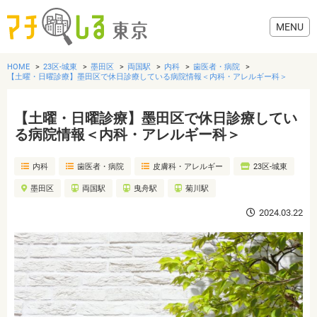
HOME
23区-城東
墨田区
両国駅
内科
歯医者・病院
【土曜・日曜診療】墨田区で休日診療している病院情報＜内科・アレルギー科＞
【土曜・日曜診療】墨田区で休日診療してい
グルメ
る病院情報＜内科・アレルギー科＞
内科
歯医者・病院
皮膚科・アレルギー
23区-城東
美容・健康
墨田区
両国駅
曳舟駅
菊川駅
歯医者・病院
2024.03.22
おでかけ
生活