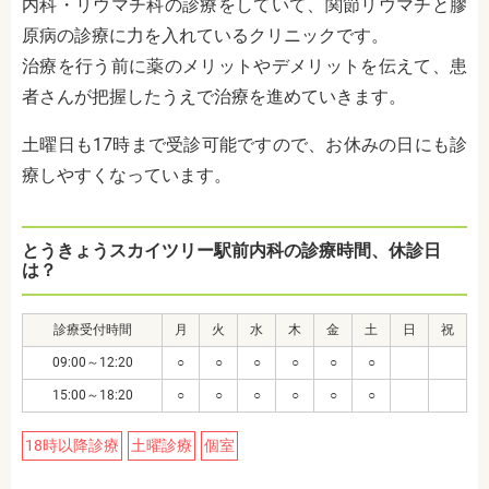
内科・リウマチ科の診療をしていて、関節リウマチと膠
原病の診療に力を入れているクリニックです。
治療を行う前に薬のメリットやデメリットを伝えて、患
者さんが把握したうえで治療を進めていきます。
土曜日も17時まで受診可能ですので、お休みの日にも診
療しやすくなっています。
とうきょうスカイツリー駅前内科の診療時間、休診日
は？
診療受付時間
月
火
水
木
金
土
日
祝
09:00～12:20
○
○
○
○
○
○
15:00～18:20
○
○
○
○
○
○
18時以降診療
土曜診療
個室