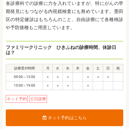
各診療科での診療に力を入れていますが、特にがんの早
期発見にもつながる内視鏡検査にも努めています。墨田
区の特定健診はもちろんのこと、自由診療にて各種検診
や予防接種もご用意しています。
ファミリークリニック ひきふねの診療時間、休診日
は？
診療受付時間
月
火
水
木
金
土
日
祝
09:00～13:00
○
○
○
○
○
○
15:00～19:00
○
○
○
○
ネット予約
土日診療
ネット予約はこちら