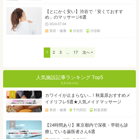
【とにかく安い】渋谷で「安くておすす
め」のマッサージ6選
2024.07.04
美容・健康
渋谷区
渋谷駅
1
2
3
…
17
次へ >
人気施設記事ランキング Top5
1
カワイイが止まらない…！秋葉原おすすめメ
イドリフレ5選★人気メイドマッサージ
美容・健康
千代田区
秋葉原駅
2
【24時間あり】東京都内で深夜・早朝も診
療している歯医者さん6選