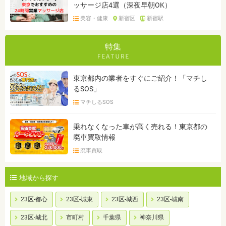
ッサージ店4選（深夜早朝OK）
美容・健康
新宿区
新宿駅
特集
東京都内の業者をすぐにご紹介！「マチし
るSOS」
マチしるSOS
乗れなくなった車が高く売れる！東京都の
廃車買取情報
廃車買取
地域から探す
23区-都心
23区-城東
23区-城西
23区-城南
23区-城北
市町村
千葉県
神奈川県