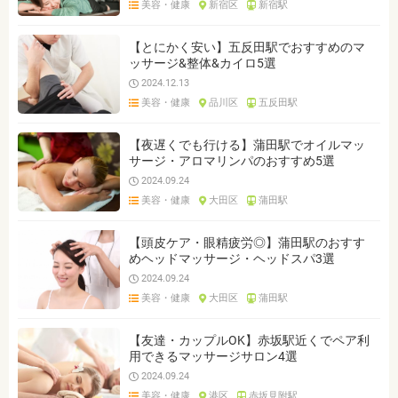
美容・健康
新宿区
新宿駅
ジャンルを選ぶ
※複数選択可能です
【とにかく安い】五反田駅でおすすめのマ
ッサージ&整体&カイロ5選
クリア
検索
2024.12.13
美容・健康
品川区
五反田駅
【夜遅くでも行ける】蒲田駅でオイルマッ
サージ・アロマリンパのおすすめ5選
2024.09.24
美容・健康
大田区
蒲田駅
【頭皮ケア・眼精疲労◎】蒲田駅のおすす
めヘッドマッサージ・ヘッドスパ3選
2024.09.24
美容・健康
大田区
蒲田駅
【友達・カップルOK】赤坂駅近くでペア利
用できるマッサージサロン4選
2024.09.24
美容・健康
港区
赤坂見附駅