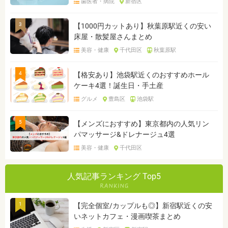
歯医者・病院
新宿区
3
【1000円カットあり】秋葉原駅近くの安い
床屋・散髪屋さんまとめ
美容・健康
千代田区
秋葉原駅
4
【格安あり】池袋駅近くのおすすめホール
ケーキ4選！誕生日・手土産
グルメ
豊島区
池袋駅
5
【メンズにおすすめ】東京都内の人気リン
パマッサージ&ドレナージュ4選
美容・健康
千代田区
人気記事ランキング Top5
1
【完全個室/カップルも◎】新宿駅近くの安
いネットカフェ・漫画喫茶まとめ