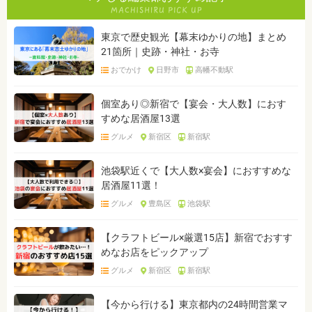
東京で歴史観光【幕末ゆかりの地】まとめ
21箇所｜史跡・神社・お寺
おでかけ
日野市
高幡不動駅
個室あり◎新宿で【宴会・大人数】におす
すめな居酒屋13選
グルメ
新宿区
新宿駅
池袋駅近くで【大人数×宴会】におすすめな
居酒屋11選！
グルメ
豊島区
池袋駅
【クラフトビール×厳選15店】新宿でおすす
めなお店をピックアップ
グルメ
新宿区
新宿駅
【今から行ける】東京都内の24時間営業マ