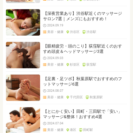
【深夜営業あり】渋谷駅近くのマッサージ
サロン7選｜メンズにもおすすめ！
2024.09.19
美容・健康
渋谷区
渋谷駅
【眼精疲労・頭のこり】荻窪駅近くのおす
すめ頭皮＆ヘッドマッサージ3選
2024.09.03
美容・健康
杉並区
荻窪駅
【足裏・足ツボ】秋葉原駅でおすすめのフ
ットマッサージ6選
2024.08.07
美容・健康
千代田区
秋葉原駅
【とにかく安い】田町・三田駅で「安い」
マッサージ&整体！おすすめ4選
2024.07.04
美容・健康
港区
田町駅