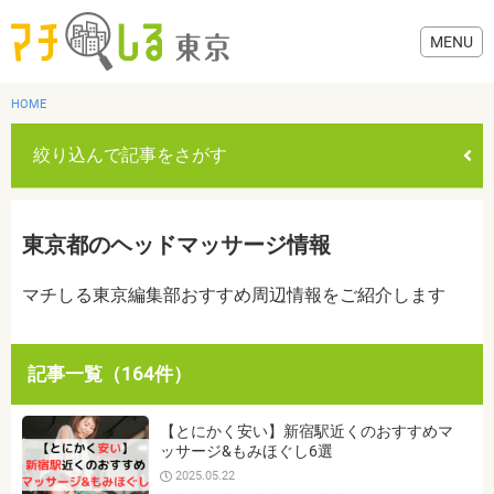
HOME
絞り込んで記事をさがす
グルメ
東京都のヘッドマッサージ情報
美容・健康
マチしる東京編集部おすすめ周辺情報をご紹介します
歯医者・病院
記事一覧（164件）
おでかけ
カテゴリを選ぶ
【とにかく安い】新宿駅近くのおすすめマ
すべて
グルメ
美容・健康
歯医者・病院
おでかけ
ッサージ&もみほぐし6選
生活
2025.05.22
生活
お役立ち情報