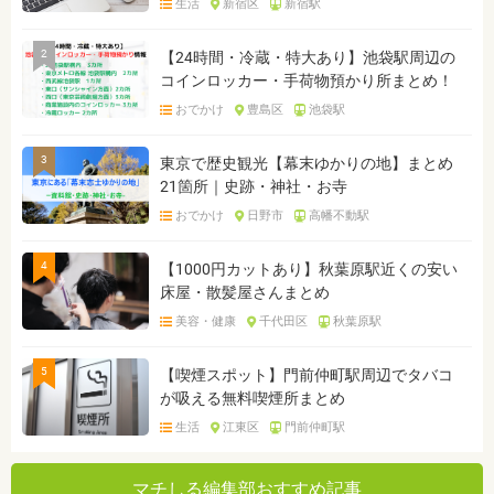
生活
新宿区
新宿駅
2
【24時間・冷蔵・特大あり】池袋駅周辺の
コインロッカー・手荷物預かり所まとめ！
おでかけ
豊島区
池袋駅
3
東京で歴史観光【幕末ゆかりの地】まとめ
21箇所｜史跡・神社・お寺
おでかけ
日野市
高幡不動駅
4
【1000円カットあり】秋葉原駅近くの安い
床屋・散髪屋さんまとめ
美容・健康
千代田区
秋葉原駅
5
【喫煙スポット】門前仲町駅周辺でタバコ
が吸える無料喫煙所まとめ
生活
江東区
門前仲町駅
マチしる編集部おすすめ記事