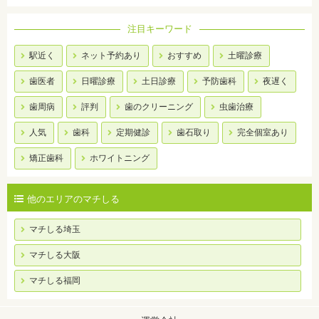
注目キーワード
駅近く
ネット予約あり
おすすめ
土曜診療
歯医者
日曜診療
土日診療
予防歯科
夜遅く
歯周病
評判
歯のクリーニング
虫歯治療
人気
歯科
定期健診
歯石取り
完全個室あり
矯正歯科
ホワイトニング
他のエリアのマチしる
マチしる埼玉
マチしる大阪
マチしる福岡