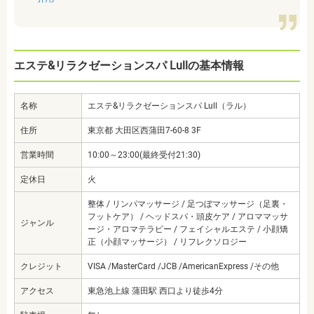
エステ&リラクゼーションスパ Lullの基本情報
名称
エステ&リラクゼーションスパ Lull（ラル）
住所
東京都 大田区西蒲田7-60-8 3F
営業時間
10:00～23:00(最終受付21:30)
定休日
火
整体 / リンパマッサージ / 足つぼマッサージ（足裏・
フットケア） / ヘッドスパ・頭皮ケア / アロママッサ
ジャンル
ージ・アロマテラピー / フェイシャルエステ / 小顔矯
正（小顔マッサージ） / リフレクソロジー
クレジット
VISA /MasterCard /JCB /AmericanExpress /その他
アクセス
東急池上線 蒲田駅 西口より徒歩4分