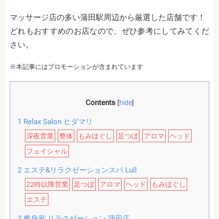
マッサージ店の多い蒲田駅周辺から厳選した店舗です！
どれもおすすめのお店なので、ぜひ参考にしてみてくだ
さい。
※本記事にはプロモーションが含まれています
Contents
[
hide
]
1
Relax Salon ヒダマリ
深夜営業
整体
もみほぐし
足つぼ
アロマ
ヘッド
フェイシャル
2
エステ&リラクゼーションスパ Lull
22時以降営業
足つぼ
アロマ
ヘッド
もみほぐし
エステ
3
癒身家 リラクゼーション 蒲田店