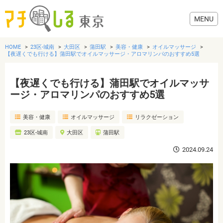
HOME
23区-城南
大田区
蒲田駅
美容・健康
オイルマッサージ
【夜遅くでも行ける】蒲田駅でオイルマッサージ・アロマリンパのおすすめ5選
【夜遅くでも行ける】蒲田駅でオイルマッサ
グルメ
ージ・アロマリンパのおすすめ5選
美容・健康
オイルマッサージ
リラクゼーション
美容・健康
23区-城南
大田区
蒲田駅
歯医者・病院
2024.09.24
おでかけ
生活