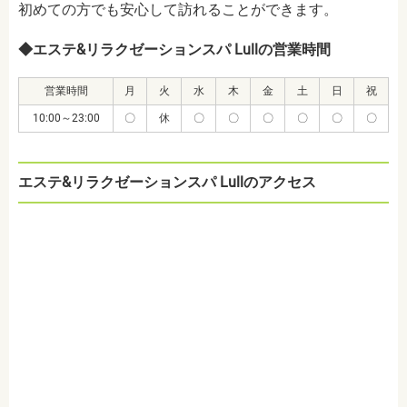
初めての方でも安心して訪れることができます。
◆エステ&リラクゼーションスパ Lullの営業時間
営業時間
月
火
水
木
金
土
日
祝
10:00～23:00
〇
休
〇
〇
〇
〇
〇
〇
エステ&リラクゼーションスパ Lullのアクセス