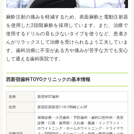
麻酔注射の痛みを軽減するため、表面麻酔と電動注射器
を使用した2段階麻酔を採用しています。また、治療で
使用するドリルの音も少ないタイプを使うなど、患者さ
んがリラックスして治療を受けられるよう工夫していま
す。歯科治療に不安がある方や痛みが苦手な方でも安心
して通える歯科医院です。
西新宿歯科TOYOクリニックの基本情報
名称
新宿WST歯科
住所
新宿区西新宿1-19-7岡崎ビル3F
保険診療・小児歯科・予防歯科・歯科口腔外科・美容
診療・口臭・歯周病・入れ歯・義歯・インプラント・
ホワイトニング・ホームホワイトニング・ドライマウ
診療項目
ス・顎関節症・クリーニング・抜歯・根管治療・つめ