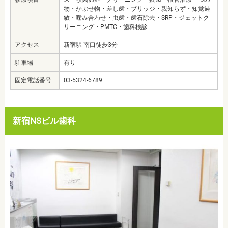
物・かぶせ物・差し歯・ブリッジ・親知らず・知覚過
敏・噛み合わせ・虫歯・歯石除去・SRP・ジェットク
リーニング・PMTC・歯科検診
アクセス
新宿駅 南口徒歩3分
駐車場
有り
固定電話番号
03-5324-6789
新宿NSビル歯科