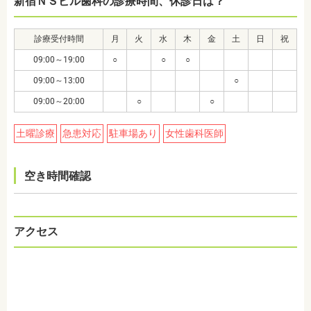
新宿ＮＳビル歯科の診療時間、休診日は？
診療受付時間
月
火
水
木
金
土
日
祝
09:00～19:00
○
○
○
09:00～13:00
○
09:00～20:00
○
○
土曜診療
急患対応
駐車場あり
女性歯科医師
空き時間確認
アクセス