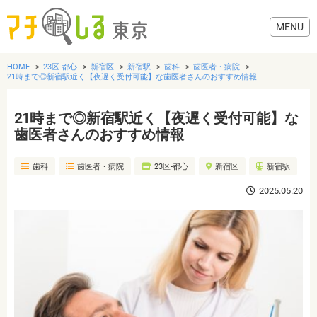
HOME
23区-都心
新宿区
新宿駅
歯科
歯医者・病院
21時まで◎新宿駅近く【夜遅く受付可能】な歯医者さんのおすすめ情報
21時まで◎新宿駅近く【夜遅く受付可能】な
グルメ
歯医者さんのおすすめ情報
歯科
歯医者・病院
23区-都心
新宿区
新宿駅
美容・健康
2025.05.20
歯医者・病院
おでかけ
生活