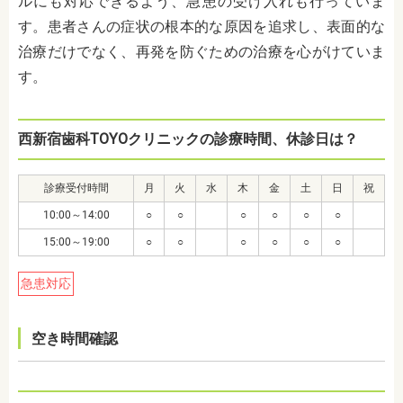
ルにも対応できるよう、急患の受け入れも行っていま
す。患者さんの症状の根本的な原因を追求し、表面的な
治療だけでなく、再発を防ぐための治療を心がけていま
す。
西新宿歯科TOYOクリニックの診療時間、休診日は？
診療受付時間
月
火
水
木
金
土
日
祝
10:00～14:00
○
○
○
○
○
○
15:00～19:00
○
○
○
○
○
○
急患対応
空き時間確認