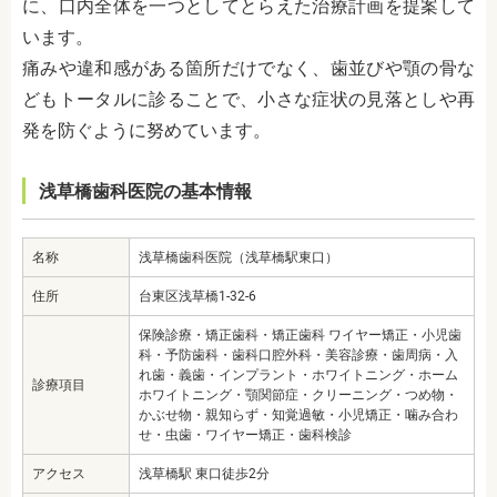
に、口内全体を一つとしてとらえた治療計画を提案して
います。
痛みや違和感がある箇所だけでなく、歯並びや顎の骨な
どもトータルに診ることで、小さな症状の見落としや再
発を防ぐように努めています。
浅草橋歯科医院の基本情報
名称
浅草橋歯科医院（浅草橋駅東口）
住所
台東区浅草橋1-32-6
保険診療・矯正歯科・矯正歯科 ワイヤー矯正・小児歯
科・予防歯科・歯科口腔外科・美容診療・歯周病・入
れ歯・義歯・インプラント・ホワイトニング・ホーム
診療項目
ホワイトニング・顎関節症・クリーニング・つめ物・
かぶせ物・親知らず・知覚過敏・小児矯正・噛み合わ
せ・虫歯・ワイヤー矯正・歯科検診
アクセス
浅草橋駅 東口徒歩2分