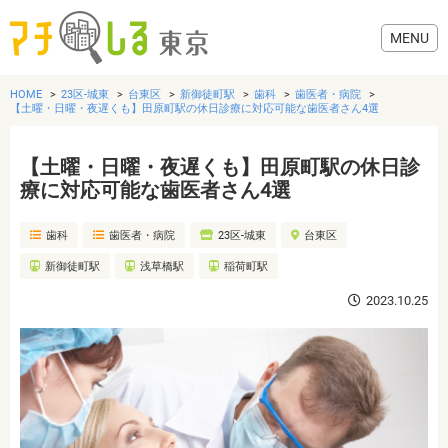
HOME
23区-城東
台東区
新御徒町駅
歯科
歯医者・病院
【土曜・日曜・夜遅くも】田原町駅の休日診療に対応可能な歯医者さん4選
【土曜・日曜・夜遅くも】田原町駅の休日診
グルメ
療に対応可能な歯医者さん4選
歯科
歯医者・病院
23区-城東
台東区
美容・健康
新御徒町駅
浅草橋駅
稲荷町駅
歯医者・病院
2023.10.25
おでかけ
生活