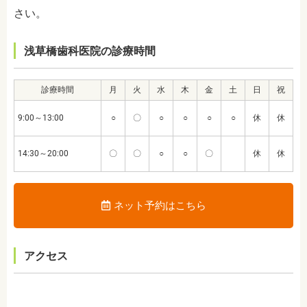
さい。
浅草橋歯科医院の診療時間
診療時間
月
火
水
木
金
土
日
祝
9:00～13:00
○
〇
○
○
○
○
休
休
14:30～20:00
〇
〇
○
○
〇
休
休
ネット予約はこちら
アクセス