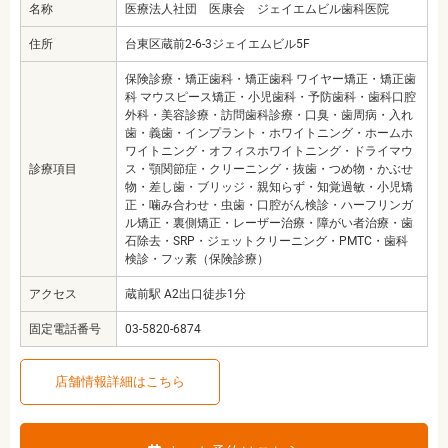
名称
医療法人社団 医康会 ジェイエムビル歯科医院
住所
台東区蔵前2-6-3ジェイエムビル5F
保険診療・矯正歯科・矯正歯科 ワイヤー矯正・矯正歯
科 マウスピース矯正・小児歯科・予防歯科・歯科口腔
外科・美容診療・訪問歯科診療・口臭・歯周病・入れ
歯・義歯・インプラント・ホワイトニング・ホームホ
ワイトニング・オフィスホワイトニング・ドライマウ
診療項目
ス・顎関節症・クリーニング・抜歯・つめ物・かぶせ
物・差し歯・ブリッジ・親知らず・知覚過敏・小児矯
正・噛み合わせ・虫歯・口腔がん検診・ハーフリンガ
ル矯正・裏側矯正・レーザー治療・障がい者治療・歯
石除去・SRP・ジェットクリーニング・PMTC・歯科
検診・フッ素（保険診療）
アクセス
蔵前駅 A2出口徒歩1分
固定電話番号
03-5820-6874
店舗情報詳細はこちら